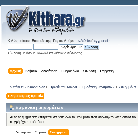
Καλώς ορίσατε,
Επισκέπτης
. Παρακαλούμε
συνδεθείτε
ή
εγγραφείτε
.
Σύνδεση με όνομα, κωδικό και διάρκεια σύνδεσης
Αρχική
Βοήθεια
Αναζήτηση
Ημερολόγιο
Σύνδεση
Εγγραφή
Το Στέκι των Κιθαρωδών
»
Προφίλ του MikeJL
»
Εμφάνιση μηνυμάτων
»
Συνημμένα
Πληροφορίες προφίλ
Εμφάνιση μηνυμάτων
Αυτό το τμήμα σας επιτρέπει να δείτε όλα τα μηνύματα που στάλθηκαν από αυτόν τον
στιγμή έχετε πρόσβαση.
Μηνύματα
Θέματα
Συνημμένα