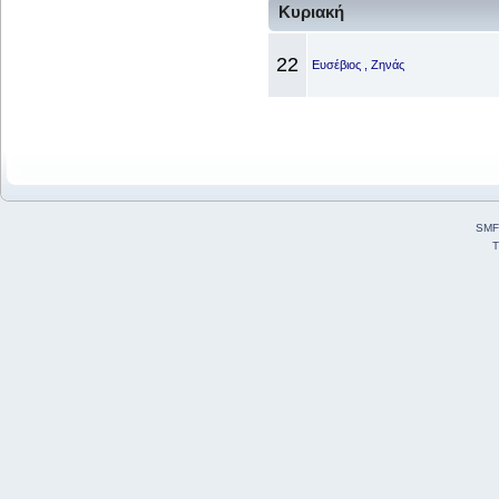
Κυριακή
22
Ευσέβιος , Ζηνάς
SMF
T