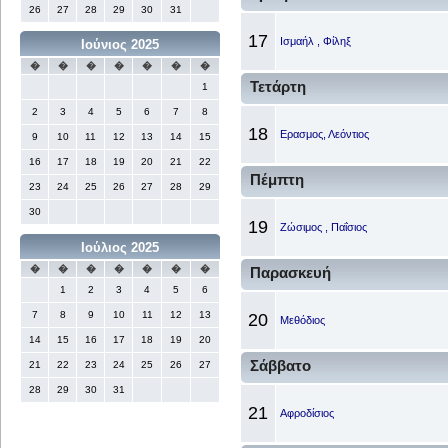
26
27
28
29
30
31
17
Ισμαήλ , Φίληξ
Ιούνιος 2025
�
�
�
�
�
�
�
Τετάρτη
1
2
3
4
5
6
7
8
18
Ερασμος, Λεόντιος
9
10
11
12
13
14
15
16
17
18
19
20
21
22
Πέμπτη
23
24
25
26
27
28
29
30
19
Ζώσιμος , Παΐσιος
Ιούλιος 2025
�
�
�
�
�
�
�
Παρασκευή
1
2
3
4
5
6
7
8
9
10
11
12
13
20
Μεθόδιος
14
15
16
17
18
19
20
Σάββατο
21
22
23
24
25
26
27
28
29
30
31
21
Αφροδίσιος