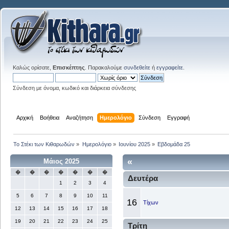
Καλώς ορίσατε,
Επισκέπτης
. Παρακαλούμε
συνδεθείτε
ή
εγγραφείτε
.
Σύνδεση με όνομα, κωδικό και διάρκεια σύνδεσης
Αρχική
Βοήθεια
Αναζήτηση
Ημερολόγιο
Σύνδεση
Εγγραφή
Το Στέκι των Κιθαρωδών
»
Ημερολόγιο
»
Ιουνίου 2025
»
Εβδομάδα 25
«
Μάιος 2025
�
�
�
�
�
�
�
Δευτέρα
1
2
3
4
5
6
7
8
9
10
11
16
Τίχων
12
13
14
15
16
17
18
19
20
21
22
23
24
25
Τρίτη