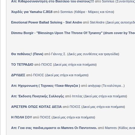
Απ: Κιθαροσυναντηση στο Βασιλειο του σκότους!!!
από
Somnius
(
Συναντήσεις
Χορδές για Yamaha CJ818
από
Somnius
(
Κιθάρα - Μάρκες και τύποι
)
Emotional Power Ballad Soloing - Stel Andre
από
Stel Andre
(
Δικοί μας αυτοσχεδ
Dimmu Borgir - "Blessings Upon The Throne Of Tyranny" (drum cover by The
Θα πεθάνεις! (Πανκ)
από
Γιάννης Σ.
(
Δικές μας συνθέσεις και τραγούδια
)
ΤΟ ΤΕΤΡΑΔΙΟ
από
ΠΟΙΟΣ
(
Δικοί μας στίχοι και ποιήματα
)
ΔΡΥΙΔΕΣ
από
ΠΟΙΟΣ
(
Δικοί μας στίχοι και ποιήματα
)
Απ: Ηχομονωση ( Τεχνικες-Υλικα-Μαγαζια )
από
andypap
(
Τα καλύτερα...
)
Απ: Έκδοση Ποιητικής Συλλογής
από
Ιππέας
(
Δικοί μας στίχοι και ποιήματα
)
ΑΡΙΣΤΕΡΑ ΟΠΩΣ ΚΟΙΤΑΣ ΔΕΞΙΑ
από
ΠΟΙΟΣ
(
Δικοί μας στίχοι και ποιήματα
)
Η ΠΟΛΗ ΣΟΥ
από
ΠΟΙΟΣ
(
Δικοί μας στίχοι και ποιήματα
)
Απ: Γεια σας παιδια,ειμαστε οι Mamres Οι Παντοτινοι.
από
Mamres
(
Κάδος αν