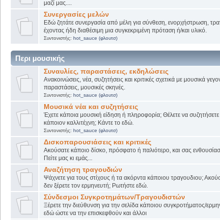
μαζί μας....
Συνεργασίες μελών
Εδώ ζητάτε συνεργασία από μέλη για σύνθεση, ενορχήστρωση, τρα
έχοντας ήδη διαθέσιμη μια συγκεκριμένη πρόταση ή/και υλικό.
Συντονιστής:
hot_sauce (φλουτσ)
Περι μουσικής
Συναυλίες, παραστάσεις, εκδηλώσεις
Ανακοινώσεις, νέα, συζητήσεις και κριτικές σχετικά με μουσικά γεγο
παραστάσεις, μουσικές σκηνές.
Συντονιστής:
hot_sauce (φλουτσ)
Μουσικά νέα και συζητήσεις
Έχετε κάποια μουσική είδηση ή πληροφορία; Θέλετε να συζητήσετε 
κάποιον καλλιτέχνη; Κάντε το εδώ.
Συντονιστής:
hot_sauce (φλουτσ)
Δισκοπαρουσιάσεις και κριτικές
Ακούσατε κάποιο δίσκο, πρόσφατο ή παλιότερο, και σας ενθουσίασ
Πείτε μας κι εμάς...
Αναζήτηση τραγουδιών
Ψάχνετε για τους στίχους ή τα ακόρντα κάποιου τραγουδιου; Ακού
δεν ξέρετε τον ερμηνευτή; Ρωτήστε εδώ.
Σύνδεσμοι Συγκροτημάτων/Τραγουδιστών
Ξέρετε την διεύθυνση για την σελίδα κάποιου συγκροτήματος/ερμη
εδώ ώστε να την επισκεφθούν και άλλοι