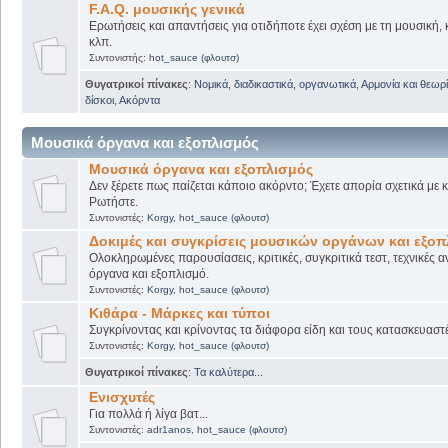
F.A.Q. μουσικής γενικά
Ερωτήσεις και απαντήσεις για οτιδήποτε έχει σχέση με τη μουσική, 
κλπ.
Συντονιστής:
hot_sauce (φλουτσ)
Θυγατρικοί πίνακες
:
Νομικά, διαδικαστικά, οργανωτικά
,
Αρμονία και θεωρί
δίσκοι
,
Ακόρντα
Μουσικά όργανα και εξοπλισμός
Μουσικά όργανα και εξοπλισμός
Δεν ξέρετε πως παίζεται κάποιο ακόρντο; Έχετε απορία σχετικά με
Ρωτήστε.
Συντονιστές:
Korgy
,
hot_sauce (φλουτσ)
Δοκιμές και συγκρίσεις μουσικών οργάνων και εξο
Ολοκληρωμένες παρουσίασεις, κριτικές, συγκριτικά τεστ, τεχνικές α
όργανα και εξοπλισμό.
Συντονιστές:
Korgy
,
hot_sauce (φλουτσ)
Κιθάρα - Μάρκες και τύποι
Συγκρίνοντας και κρίνοντας τα διάφορα είδη και τους κατασκευαστ
Συντονιστές:
Korgy
,
hot_sauce (φλουτσ)
Θυγατρικοί πίνακες
:
Τα καλύτερα...
Ενισχυτές
Για πολλά ή λίγα βατ...
Συντονιστές:
adr1anos
,
hot_sauce (φλουτσ)