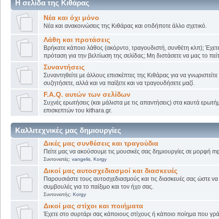
Η σελίδα της Κιθάρας
Νέα και όχι μόνο
Νέα και ανακοινώσεις της Κιθάρας και οτιδήποτε άλλο σχετικό.
Λάθη και προτάσεις
Βρήκατε κάποιο λάθος (ακόρντο, τραγουδιστή, συνθέτη κλπ); Έχετε
πρόταση για την βελτίωση της σελίδας; Μη διστάσετε να μας το πείτ
Συναντήσεις
Συναντηθείτε με άλλους επισκέπτες της Κιθάρας για να γνωριστείτε
συζητήσετε, αλλά και να παίξετε και να τραγουδήσετε μαζί.
F.A.Q. αυτών των σελίδων
Συχνές ερωτήσεις (και μάλιστα με τις απαντήσεις) στα καυτά ερωτ
επισκεπτών του kithara.gr.
Καλλιτεχνικές μας δημιουργίες
Δικές μας συνθέσεις και τραγούδια
Πείτε μας να ακούσουμε τις μουσικές σας δημιουργίες σε μορφή mp
Συντονιστές:
vangelis
,
Korgy
Δικοί μας αυτοσχεδιασμοί και διασκευές
Παρουσιάστε τους αυτοσχεδιασμούς και τις διασκευές σας ώστε να λ
συμβουλές για το παίξιμο και τον ήχο σας.
Συντονιστής:
Korgy
Δικοί μας στίχοι και ποιήματα
Έχετε στο συρτάρι σας κάποιους στίχους ή κάποιο ποίημα που γρά