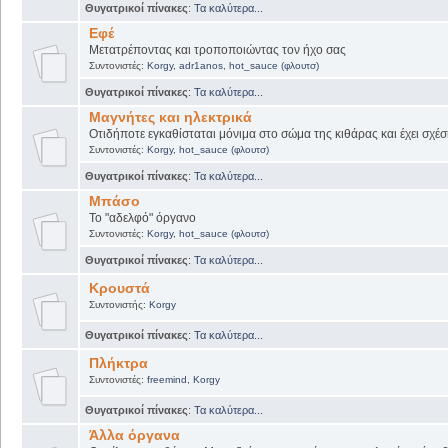
Θυγατρικοί πίνακες
:
Τα καλύτερα...
Εφέ
Μετατρέποντας και τροποποιώντας τον ήχο σας
Συντονιστές:
Korgy
,
adr1anos
,
hot_sauce (φλουτσ)
Θυγατρικοί πίνακες
:
Τα καλύτερα...
Μαγνήτες και ηλεκτρικά
Οτιδήποτε εγκαθίσταται μόνιμα στο σώμα της κιθάρας και έχει σχέσ
Συντονιστές:
Korgy
,
hot_sauce (φλουτσ)
Θυγατρικοί πίνακες
:
Τα καλύτερα...
Μπάσο
Το "αδελφό" όργανο
Συντονιστές:
Korgy
,
hot_sauce (φλουτσ)
Θυγατρικοί πίνακες
:
Τα καλύτερα...
Κρουστά
Συντονιστής:
Korgy
Θυγατρικοί πίνακες
:
Τα καλύτερα...
Πλήκτρα
Συντονιστές:
freemind
,
Korgy
Θυγατρικοί πίνακες
:
Τα καλύτερα...
Άλλα όργανα