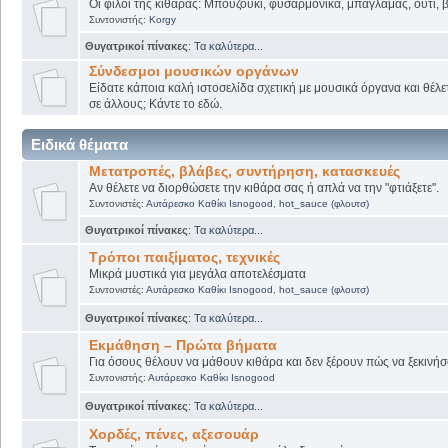
Οι φίλοι της κιθάρας: Μπουζούκι, φυσαρμόνικα, μπαγλαμάς, ούτι, βι
Συντονιστής:
Korgy
Θυγατρικοί πίνακες
:
Τα καλύτερα...
Σύνδεσμοι μουσικών οργάνων
Είδατε κάποια καλή ιστοσελίδα σχετική με μουσικά όργανα και θέλετ
σε άλλους; Κάντε το εδώ.
Ειδικά θέματα
Μετατροπές, βλάβες, συντήρηση, κατασκευές
Αν θέλετε να διορθώσετε την κιθάρα σας ή απλά να την "φτιάξετε".
Συντονιστές:
Αυτάρεσκο Καθίκι Isnogood
,
hot_sauce (φλουτσ)
Θυγατρικοί πίνακες
:
Τα καλύτερα...
Τρόποι παιξίματος, τεχνικές
Μικρά μυστικά για μεγάλα αποτελέσματα
Συντονιστές:
Αυτάρεσκο Καθίκι Isnogood
,
hot_sauce (φλουτσ)
Θυγατρικοί πίνακες
:
Τα καλύτερα...
Εκμάθηση – Πρώτα βήματα
Για όσους θέλουν να μάθουν κιθάρα και δεν ξέρουν πώς να ξεκινήσο
Συντονιστής:
Αυτάρεσκο Καθίκι Isnogood
Θυγατρικοί πίνακες
:
Τα καλύτερα...
Χορδές, πένες, αξεσουάρ