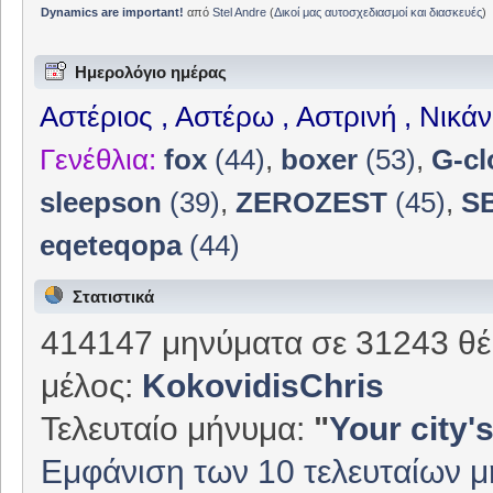
Dynamics are important!
από
Stel Andre
(
Δικοί μας αυτοσχεδιασμοί και διασκευές
)
Ημερολόγιο ημέρας
Αστέριος , Αστέρω , Αστρινή , Νικά
Γενέθλια:
fox
(44)
,
boxer
(53)
,
G-cl
sleepson
(39)
,
ZEROZEST
(45)
,
S
eqeteqopa
(44)
Στατιστικά
414147 μηνύματα σε 31243 θέ
μέλος:
KokovidisChris
Τελευταίο μήνυμα:
"
Your city's
Εμφάνιση των 10 τελευταίων 