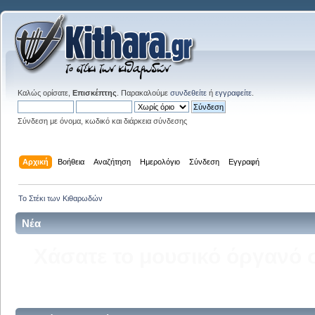
Καλώς ορίσατε,
Επισκέπτης
. Παρακαλούμε
συνδεθείτε
ή
εγγραφείτε
.
Σύνδεση με όνομα, κωδικό και διάρκεια σύνδεσης
Αρχική
Βοήθεια
Αναζήτηση
Ημερολόγιο
Σύνδεση
Εγγραφή
Το Στέκι των Κιθαρωδών
Νέα
Δείτε την σελίδα του kitha
στ