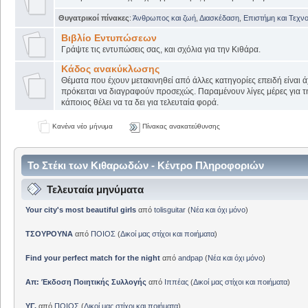
Θυγατρικοί πίνακες
:
Άνθρωπος και ζωή
,
Διασκέδαση
,
Επιστήμη και Τεχν
Βιβλίο Εντυπώσεων
Γράψτε τις εντυπώσεις σας, και σχόλια για την Κιθάρα.
Κάδος ανακύκλωσης
Θέματα που έχουν μετακινηθεί από άλλες κατηγορίες επειδή είναι ά
πρόκειται να διαγραφούν προσεχώς. Παραμένουν λίγες μέρες για 
κάποιος θέλει να τα δει για τελευταία φορά.
Κανένα νέο μήνυμα
Πίνακας ανακατεύθυνσης
Το Στέκι των Κιθαρωδών - Κέντρο Πληροφοριών
Τελευταία μηνύματα
Your city's most beautiful girls
από
tolisguitar
(
Νέα και όχι μόνο
)
ΤΣΟΥΡΟΥΝΑ
από
ΠΟΙΟΣ
(
Δικοί μας στίχοι και ποιήματα
)
Find your perfect match for the night
από
andpap
(
Νέα και όχι μόνο
)
Απ: Έκδοση Ποιητικής Συλλογής
από
Ιππέας
(
Δικοί μας στίχοι και ποιήματα
)
ΥΓ.
από
ΠΟΙΟΣ
(
Δικοί μας στίχοι και ποιήματα
)