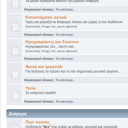
Τα μικρά πράγματα κάνουν την μεγάλη διαφορά
Θυγατρικοί πίνακες
:
Τα καλύτερα...
Καταστήματα, αγορά
Τιμές και μαγαζιά σε διάφορες πόλεις και χώρες ή στο διαδίκτυο
Συντονιστές:
Korgy
,
hot_sauce (φλουτσ)
Θυγατρικοί πίνακες
:
Τα καλύτερα...
Ηχογραφήσεις και Στούντιο
Ηχογραφώντας τον... εαυτό σας.
Συντονιστές:
Korgy
,
hot_sauce (φλουτσ)
Θυγατρικοί πίνακες
:
Τα καλύτερα...
Φωνή και τραγούδι
Γία πολλούς το πρώτο και το πιο σημαντικό μουσικό όργανο...
Θυγατρικοί πίνακες
:
Τα καλύτερα...
Υγεία
Το υπέρτατο αγαθό!
Θυγατρικοί πίνακες
:
Τα καλύτερα...
Διάφορα
Περί παντός
Οτιδήποτε
*δεν*
έχει σχέση με κιθάρα, μουσική και τραγούδι.