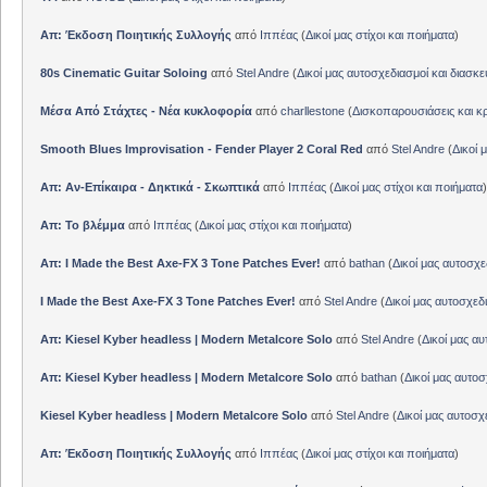
Απ: Έκδοση Ποιητικής Συλλογής
από
Ιππέας
(
Δικοί μας στίχοι και ποιήματα
)
80s Cinematic Guitar Soloing
από
Stel Andre
(
Δικοί μας αυτοσχεδιασμοί και διασκε
Μέσα Από Στάχτες - Νέα κυκλοφορία
από
charllestone
(
Δισκοπαρουσιάσεις και κρ
Smooth Blues Improvisation - Fender Player 2 Coral Red
από
Stel Andre
(
Δικοί 
Απ: Αν-Επίκαιρα - Δηκτικά - Σκωπτικά
από
Ιππέας
(
Δικοί μας στίχοι και ποιήματα
)
Απ: Το βλέμμα
από
Ιππέας
(
Δικοί μας στίχοι και ποιήματα
)
Απ: I Made the Best Axe-FX 3 Tone Patches Ever!
από
bathan
(
Δικοί μας αυτοσχε
I Made the Best Axe-FX 3 Tone Patches Ever!
από
Stel Andre
(
Δικοί μας αυτοσχεδ
Απ: Kiesel Kyber headless | Modern Metalcore Solo
από
Stel Andre
(
Δικοί μας αυ
Απ: Kiesel Kyber headless | Modern Metalcore Solo
από
bathan
(
Δικοί μας αυτοσ
Kiesel Kyber headless | Modern Metalcore Solo
από
Stel Andre
(
Δικοί μας αυτοσχ
Απ: Έκδοση Ποιητικής Συλλογής
από
Ιππέας
(
Δικοί μας στίχοι και ποιήματα
)