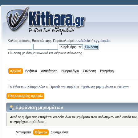
Καλώς ορίσατε,
Επισκέπτης
. Παρακαλούμε
συνδεθείτε
ή
εγγραφείτε
.
Σύνδεση με όνομα, κωδικό και διάρκεια σύνδεσης
Αρχική
Βοήθεια
Αναζήτηση
Ημερολόγιο
Σύνδεση
Εγγραφή
Το Στέκι των Κιθαρωδών
»
Προφίλ του nop90
»
Εμφάνιση μηνυμάτων
»
Θέματα
Πληροφορίες προφίλ
Εμφάνιση μηνυμάτων
Αυτό το τμήμα σας επιτρέπει να δείτε όλα τα μηνύματα που στάλθηκαν από αυτόν τον
στιγμή έχετε πρόσβαση.
Μηνύματα
Θέματα
Συνημμένα