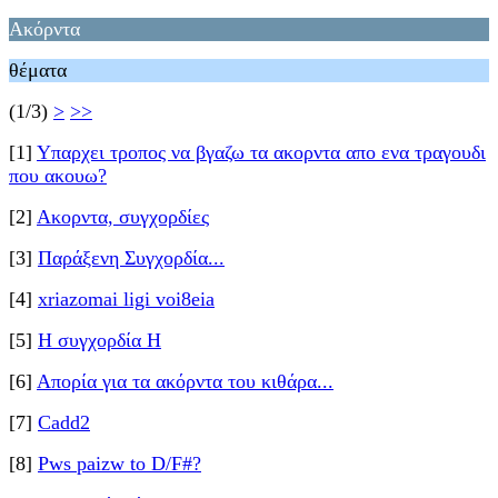
Ακόρντα
θέματα
(1/3)
>
>>
[1]
Υπαρχει τροπος να βγαζω τα ακορντα απο ενα τραγουδι
που ακουω?
[2]
Ακορντα, συγχoρδίες
[3]
Παράξενη Συγχορδία...
[4]
xriazomai ligi voi8eia
[5]
Η συγχορδία H
[6]
Απορία για τα ακόρντα του κιθάρα...
[7]
Cadd2
[8]
Pws paizw to D/F#?