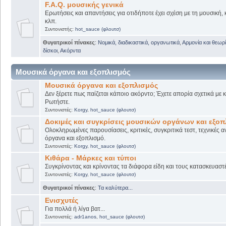
F.A.Q. μουσικής γενικά
Ερωτήσεις και απαντήσεις για οτιδήποτε έχει σχέση με τη μουσική, 
κλπ.
Συντονιστής:
hot_sauce (φλουτσ)
Θυγατρικοί πίνακες
:
Νομικά, διαδικαστικά, οργανωτικά
,
Αρμονία και θεωρί
δίσκοι
,
Ακόρντα
Μουσικά όργανα και εξοπλισμός
Μουσικά όργανα και εξοπλισμός
Δεν ξέρετε πως παίζεται κάποιο ακόρντο; Έχετε απορία σχετικά με
Ρωτήστε.
Συντονιστές:
Korgy
,
hot_sauce (φλουτσ)
Δοκιμές και συγκρίσεις μουσικών οργάνων και εξο
Ολοκληρωμένες παρουσίασεις, κριτικές, συγκριτικά τεστ, τεχνικές α
όργανα και εξοπλισμό.
Συντονιστές:
Korgy
,
hot_sauce (φλουτσ)
Κιθάρα - Μάρκες και τύποι
Συγκρίνοντας και κρίνοντας τα διάφορα είδη και τους κατασκευαστ
Συντονιστές:
Korgy
,
hot_sauce (φλουτσ)
Θυγατρικοί πίνακες
:
Τα καλύτερα...
Ενισχυτές
Για πολλά ή λίγα βατ...
Συντονιστές:
adr1anos
,
hot_sauce (φλουτσ)