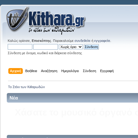
Καλώς ορίσατε,
Επισκέπτης
. Παρακαλούμε
συνδεθείτε
ή
εγγραφείτε
.
Σύνδεση με όνομα, κωδικό και διάρκεια σύνδεσης
Αρχική
Βοήθεια
Αναζήτηση
Ημερολόγιο
Σύνδεση
Εγγραφή
Το Στέκι των Κιθαρωδών
Νέα
Δείτε την σελίδα του kitha
στ