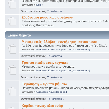
Οι φίλοι της κιθάρας: Μπουζούκι, φυσαρμόνικα, μπαγλαμάς, ούτι, βι
Συντονιστής:
Korgy
Θυγατρικοί πίνακες
:
Τα καλύτερα...
Σύνδεσμοι μουσικών οργάνων
Είδατε κάποια καλή ιστοσελίδα σχετική με μουσικά όργανα και θέλετ
σε άλλους; Κάντε το εδώ.
Ειδικά θέματα
Μετατροπές, βλάβες, συντήρηση, κατασκευές
Αν θέλετε να διορθώσετε την κιθάρα σας ή απλά να την "φτιάξετε".
Συντονιστές:
Αυτάρεσκο Καθίκι Isnogood
,
hot_sauce (φλουτσ)
Θυγατρικοί πίνακες
:
Τα καλύτερα...
Τρόποι παιξίματος, τεχνικές
Μικρά μυστικά για μεγάλα αποτελέσματα
Συντονιστές:
Αυτάρεσκο Καθίκι Isnogood
,
hot_sauce (φλουτσ)
Θυγατρικοί πίνακες
:
Τα καλύτερα...
Εκμάθηση – Πρώτα βήματα
Για όσους θέλουν να μάθουν κιθάρα και δεν ξέρουν πώς να ξεκινήσο
Συντονιστής:
Αυτάρεσκο Καθίκι Isnogood
Θυγατρικοί πίνακες
:
Τα καλύτερα...
Χορδές, πένες, αξεσουάρ