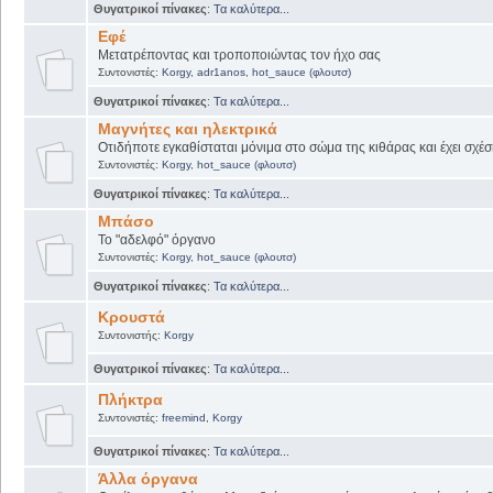
Θυγατρικοί πίνακες
:
Τα καλύτερα...
Εφέ
Μετατρέποντας και τροποποιώντας τον ήχο σας
Συντονιστές:
Korgy
,
adr1anos
,
hot_sauce (φλουτσ)
Θυγατρικοί πίνακες
:
Τα καλύτερα...
Μαγνήτες και ηλεκτρικά
Οτιδήποτε εγκαθίσταται μόνιμα στο σώμα της κιθάρας και έχει σχέσ
Συντονιστές:
Korgy
,
hot_sauce (φλουτσ)
Θυγατρικοί πίνακες
:
Τα καλύτερα...
Μπάσο
Το "αδελφό" όργανο
Συντονιστές:
Korgy
,
hot_sauce (φλουτσ)
Θυγατρικοί πίνακες
:
Τα καλύτερα...
Κρουστά
Συντονιστής:
Korgy
Θυγατρικοί πίνακες
:
Τα καλύτερα...
Πλήκτρα
Συντονιστές:
freemind
,
Korgy
Θυγατρικοί πίνακες
:
Τα καλύτερα...
Άλλα όργανα