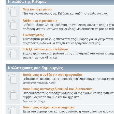
Η σελίδα της Κιθάρας
Νέα και όχι μόνο
Νέα και ανακοινώσεις της Κιθάρας και οτιδήποτε άλλο σχετικό.
Λάθη και προτάσεις
Βρήκατε κάποιο λάθος (ακόρντο, τραγουδιστή, συνθέτη κλπ); Έχετε
πρόταση για την βελτίωση της σελίδας; Μη διστάσετε να μας το πείτ
Συναντήσεις
Συναντηθείτε με άλλους επισκέπτες της Κιθάρας για να γνωριστείτε
συζητήσετε, αλλά και να παίξετε και να τραγουδήσετε μαζί.
F.A.Q. αυτών των σελίδων
Συχνές ερωτήσεις (και μάλιστα με τις απαντήσεις) στα καυτά ερωτ
επισκεπτών του kithara.gr.
Καλλιτεχνικές μας δημιουργίες
Δικές μας συνθέσεις και τραγούδια
Πείτε μας να ακούσουμε τις μουσικές σας δημιουργίες σε μορφή mp
Συντονιστές:
vangelis
,
Korgy
Δικοί μας αυτοσχεδιασμοί και διασκευές
Παρουσιάστε τους αυτοσχεδιασμούς και τις διασκευές σας ώστε να λ
συμβουλές για το παίξιμο και τον ήχο σας.
Συντονιστής:
Korgy
Δικοί μας στίχοι και ποιήματα
Έχετε στο συρτάρι σας κάποιους στίχους ή κάποιο ποίημα που γρά