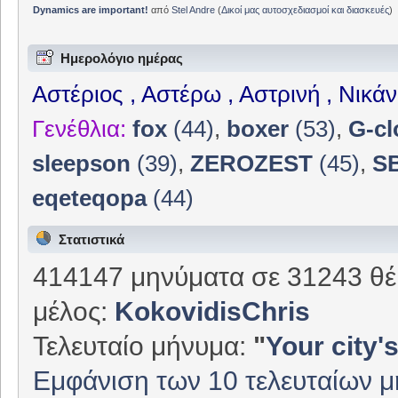
Dynamics are important!
από
Stel Andre
(
Δικοί μας αυτοσχεδιασμοί και διασκευές
)
Ημερολόγιο ημέρας
Αστέριος , Αστέρω , Αστρινή , Νικά
Γενέθλια:
fox
(44)
,
boxer
(53)
,
G-cl
sleepson
(39)
,
ZEROZEST
(45)
,
S
eqeteqopa
(44)
Στατιστικά
414147 μηνύματα σε 31243 θέ
μέλος:
KokovidisChris
Τελευταίο μήνυμα:
"
Your city's
Εμφάνιση των 10 τελευταίων 