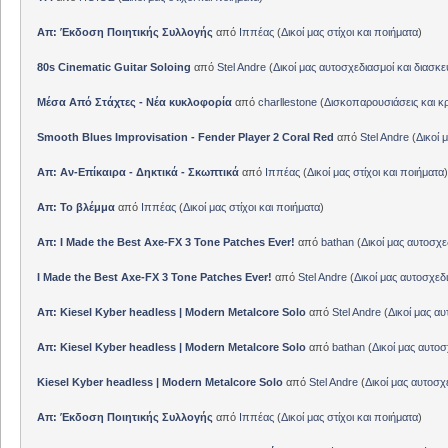
Απ: Έκδοση Ποιητικής Συλλογής
από
Ιππέας
(
Δικοί μας στίχοι και ποιήματα
)
80s Cinematic Guitar Soloing
από
Stel Andre
(
Δικοί μας αυτοσχεδιασμοί και διασκε
Μέσα Από Στάχτες - Νέα κυκλοφορία
από
charllestone
(
Δισκοπαρουσιάσεις και κρ
Smooth Blues Improvisation - Fender Player 2 Coral Red
από
Stel Andre
(
Δικοί 
Απ: Αν-Επίκαιρα - Δηκτικά - Σκωπτικά
από
Ιππέας
(
Δικοί μας στίχοι και ποιήματα
)
Απ: Το βλέμμα
από
Ιππέας
(
Δικοί μας στίχοι και ποιήματα
)
Απ: I Made the Best Axe-FX 3 Tone Patches Ever!
από
bathan
(
Δικοί μας αυτοσχε
I Made the Best Axe-FX 3 Tone Patches Ever!
από
Stel Andre
(
Δικοί μας αυτοσχεδ
Απ: Kiesel Kyber headless | Modern Metalcore Solo
από
Stel Andre
(
Δικοί μας αυ
Απ: Kiesel Kyber headless | Modern Metalcore Solo
από
bathan
(
Δικοί μας αυτοσ
Kiesel Kyber headless | Modern Metalcore Solo
από
Stel Andre
(
Δικοί μας αυτοσχ
Απ: Έκδοση Ποιητικής Συλλογής
από
Ιππέας
(
Δικοί μας στίχοι και ποιήματα
)