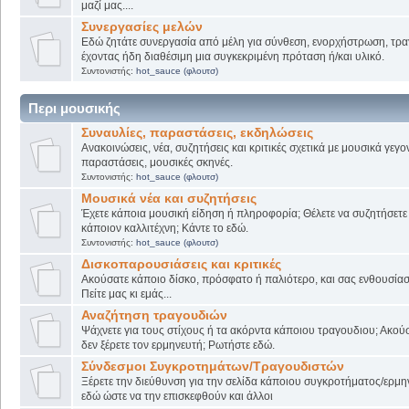
μαζί μας....
Συνεργασίες μελών
Εδώ ζητάτε συνεργασία από μέλη για σύνθεση, ενορχήστρωση, τρα
έχοντας ήδη διαθέσιμη μια συγκεκριμένη πρόταση ή/και υλικό.
Συντονιστής:
hot_sauce (φλουτσ)
Περι μουσικής
Συναυλίες, παραστάσεις, εκδηλώσεις
Ανακοινώσεις, νέα, συζητήσεις και κριτικές σχετικά με μουσικά γεγο
παραστάσεις, μουσικές σκηνές.
Συντονιστής:
hot_sauce (φλουτσ)
Μουσικά νέα και συζητήσεις
Έχετε κάποια μουσική είδηση ή πληροφορία; Θέλετε να συζητήσετε 
κάποιον καλλιτέχνη; Κάντε το εδώ.
Συντονιστής:
hot_sauce (φλουτσ)
Δισκοπαρουσιάσεις και κριτικές
Ακούσατε κάποιο δίσκο, πρόσφατο ή παλιότερο, και σας ενθουσίασ
Πείτε μας κι εμάς...
Αναζήτηση τραγουδιών
Ψάχνετε για τους στίχους ή τα ακόρντα κάποιου τραγουδιου; Ακού
δεν ξέρετε τον ερμηνευτή; Ρωτήστε εδώ.
Σύνδεσμοι Συγκροτημάτων/Τραγουδιστών
Ξέρετε την διεύθυνση για την σελίδα κάποιου συγκροτήματος/ερμη
εδώ ώστε να την επισκεφθούν και άλλοι