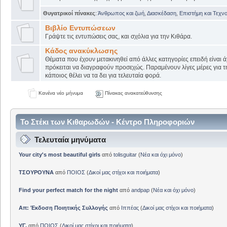
Θυγατρικοί πίνακες
:
Άνθρωπος και ζωή
,
Διασκέδαση
,
Επιστήμη και Τεχν
Βιβλίο Εντυπώσεων
Γράψτε τις εντυπώσεις σας, και σχόλια για την Κιθάρα.
Κάδος ανακύκλωσης
Θέματα που έχουν μετακινηθεί από άλλες κατηγορίες επειδή είναι ά
πρόκειται να διαγραφούν προσεχώς. Παραμένουν λίγες μέρες για 
κάποιος θέλει να τα δει για τελευταία φορά.
Κανένα νέο μήνυμα
Πίνακας ανακατεύθυνσης
Το Στέκι των Κιθαρωδών - Κέντρο Πληροφοριών
Τελευταία μηνύματα
Your city's most beautiful girls
από
tolisguitar
(
Νέα και όχι μόνο
)
ΤΣΟΥΡΟΥΝΑ
από
ΠΟΙΟΣ
(
Δικοί μας στίχοι και ποιήματα
)
Find your perfect match for the night
από
andpap
(
Νέα και όχι μόνο
)
Απ: Έκδοση Ποιητικής Συλλογής
από
Ιππέας
(
Δικοί μας στίχοι και ποιήματα
)
ΥΓ.
από
ΠΟΙΟΣ
(
Δικοί μας στίχοι και ποιήματα
)