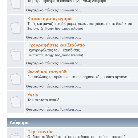
Τα μικρά πράγματα κάνουν την μεγάλη διαφορά
Θυγατρικοί πίνακες
:
Τα καλύτερα...
Καταστήματα, αγορά
Τιμές και μαγαζιά σε διάφορες πόλεις και χώρες ή στο διαδίκτυο
Συντονιστές:
Korgy
,
hot_sauce (φλουτσ)
Θυγατρικοί πίνακες
:
Τα καλύτερα...
Ηχογραφήσεις και Στούντιο
Ηχογραφώντας τον... εαυτό σας.
Συντονιστές:
Korgy
,
hot_sauce (φλουτσ)
Θυγατρικοί πίνακες
:
Τα καλύτερα...
Φωνή και τραγούδι
Γία πολλούς το πρώτο και το πιο σημαντικό μουσικό όργανο...
Θυγατρικοί πίνακες
:
Τα καλύτερα...
Υγεία
Το υπέρτατο αγαθό!
Θυγατρικοί πίνακες
:
Τα καλύτερα...
Διάφορα
Περί παντός
Οτιδήποτε
*δεν*
έχει σχέση με κιθάρα, μουσική και τραγούδι.