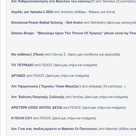
Απ: Κιθαροσυναντηση στο Βασιλειο του σκότους!!!
από
Somnius
(
Συναντήσεις
Χορδές για Yamaha CJ818
από
Somnius
(
Κιθάρα - Μάρκες και τύποι
)
Emotional Power Ballad Soloing - Stel Andre
από
Stel Andre
(
Δικοί μας αυτοσχεδ
Dimmu Borgir - "Blessings Upon The Throne Of Tyranny" (drum cover by The
Θα πεθάνεις! (Πανκ)
από
Γιάννης Σ.
(
Δικές μας συνθέσεις και τραγούδια
)
ΤΟ ΤΕΤΡΑΔΙΟ
από
ΠΟΙΟΣ
(
Δικοί μας στίχοι και ποιήματα
)
ΔΡΥΙΔΕΣ
από
ΠΟΙΟΣ
(
Δικοί μας στίχοι και ποιήματα
)
Απ: Ηχομονωση ( Τεχνικες-Υλικα-Μαγαζια )
από
andypap
(
Τα καλύτερα...
)
Απ: Έκδοση Ποιητικής Συλλογής
από
Ιππέας
(
Δικοί μας στίχοι και ποιήματα
)
ΑΡΙΣΤΕΡΑ ΟΠΩΣ ΚΟΙΤΑΣ ΔΕΞΙΑ
από
ΠΟΙΟΣ
(
Δικοί μας στίχοι και ποιήματα
)
Η ΠΟΛΗ ΣΟΥ
από
ΠΟΙΟΣ
(
Δικοί μας στίχοι και ποιήματα
)
Απ: Γεια σας παιδια,ειμαστε οι Mamres Οι Παντοτινοι.
από
Mamres
(
Κάδος αν