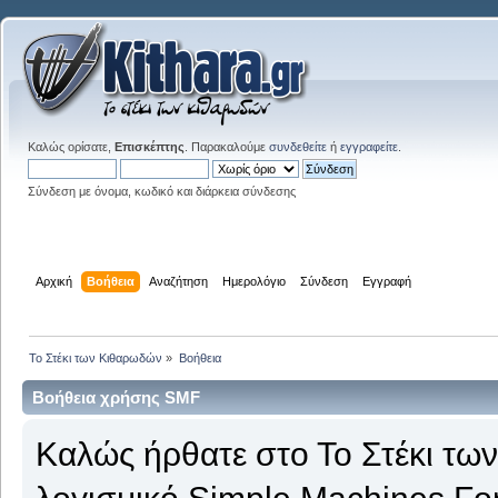
Καλώς ορίσατε,
Επισκέπτης
. Παρακαλούμε
συνδεθείτε
ή
εγγραφείτε
.
Σύνδεση με όνομα, κωδικό και διάρκεια σύνδεσης
Αρχική
Βοήθεια
Αναζήτηση
Ημερολόγιο
Σύνδεση
Εγγραφή
Το Στέκι των Κιθαρωδών
»
Βοήθεια
Βοήθεια χρήσης SMF
Καλώς ήρθατε στο Το Στέκι τω
λογισμικό Simple Machines Fo