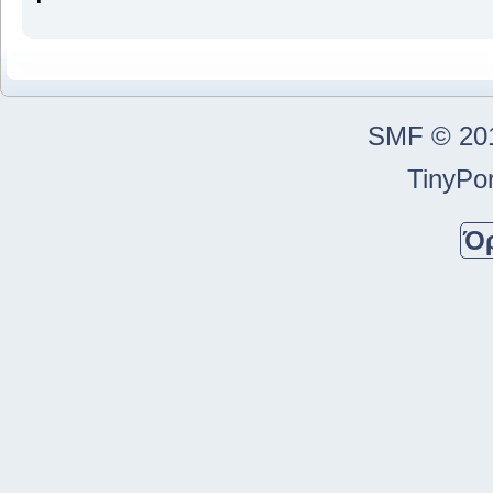
SMF © 20
TinyPor
Ό