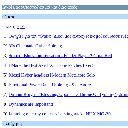
Δικοί μας αυτοσχεδιασμοί και διασκευές
θέματα
(1/235)
>
>>
[1]
Οδηγίες για τον πίνακα "Δικοί μας αυτοσχεδιασμοί και διασκευέ
[2]
80s Cinematic Guitar Soloing
[3]
Smooth Blues Improvisation - Fender Player 2 Coral Red
[4]
I Made the Best Axe-FX 3 Tone Patches Ever!
[5]
Kiesel Kyber headless | Modern Metalcore Solo
[6]
Emotional Power Ballad Soloing - Stel Andre
[7]
Dimmu Borgir - "Blessings Upon The Throne Of Tyranny" (drum
[8]
Dynamics are important!
[9]
Jamming over my contest's backing track | NUX MG-30
Πλοήγηση