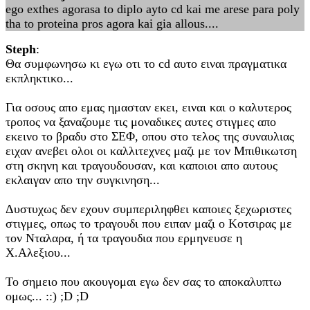
ego exthes agorasa to diplo ayto cd kai me arese para poly
tha to proteina pros agora kai gia allous....
Steph
:
Θα συμφωνησω κι εγω οτι το cd αυτο ειναι πραγματικα
εκπληκτικο...
Για οσους απο εμας ημασταν εκει, ειναι και ο καλυτερος
τροπος να ξαναζουμε τις μοναδικες αυτες στιγμες απο
εκεινο το βραδυ στο ΣΕΦ, οπου στο τελος της συναυλιας
ειχαν ανεβει ολοι οι καλλιτεχνες μαζι με τον Μπιθικωτση
στη σκηνη και τραγουδουσαν, και καποιοι απο αυτους
εκλαιγαν απο την συγκινηση...
Δυστυχως δεν εχουν συμπεριληφθει καποιες ξεχωριστες
στιγμες, οπως το τραγουδι που ειπαν μαζι ο Κοτσιρας με
τον Νταλαρα, ή τα τραγουδια που ερμηνευσε η
Χ.Αλεξιου...
Το σημειο που ακουγομαι εγω δεν σας το αποκαλυπτω
ομως... ::) ;D ;D