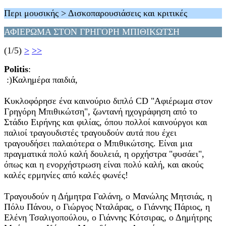
Περι μουσικής > Δισκοπαρουσιάσεις και κριτικές
ΑΦΙΕΡΩΜΑ ΣΤΟΝ ΓΡΗΓΟΡΗ ΜΠΙΘΙΚΩΤΣΗ
(1/5)
>
>>
Politis
:
:)Καλημέρα παιδιά,
Κυκλοφόρησε ένα καινούριο διπλό CD "Αφιέρωμα στον
Γρηγόρη Μπιθικώτση", ζωντανή ηχογράφηση από το
Στάδιο Ειρήνης και φιλίας, όπου πολλοί καινούργοι και
παλιοί τραγουδιστές τραγουδούν αυτά που έχει
τραγουδήσει παλαιότερα ο Μπιθικώτσης. Είναι μια
πραγματικά πολύ καλή δουλειά, η ορχήστρα "φυσάει",
όπως και η ενορχήστρωση είναι πολύ καλή, και ακούς
καλές ερμηνίες από καλές φωνές!
Τραγουδούν η Δήμητρα Γαλάνη, ο Μανώλης Μητσιάς, η
Πόλυ Πάνου, ο Γιώργος Νταλάρας, ο Γιάννης Πάριος, η
Ελένη Τσαλιγοπούλου, ο Γιάννης Κότσιρας, ο Δημήτρης