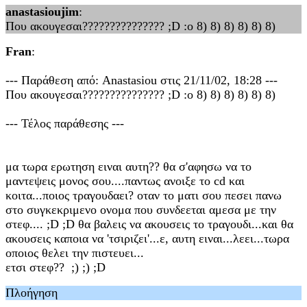
anastasioujim
:
Που ακουγεσαι??????????????? ;D :o 8) 8) 8) 8) 8) 8)
Fran
:
--- Παράθεση από: Anastasiou στις 21/11/02, 18:28 ---
Που ακουγεσαι??????????????? ;D :o 8) 8) 8) 8) 8) 8)
--- Τέλος παράθεσης ---
μα τωρα ερωτηση ειναι αυτη?? θα σ'αφησω να το
μαντεψεις μονος σου....παντως ανοιξε το cd και
κοιτα...ποιος τραγουδαει? οταν το ματι σου πεσει πανω
στο συγκεκριμενο ονομα που συνδεεται αμεσα με την
στεφ.... ;D ;D θα βαλεις να ακουσεις το τραγουδι...και θα
ακουσεις καποια να 'τσιριζει'...ε, αυτη ειναι...λεει...τωρα
οποιος θελει την πιστευει...
ετσι στεφ?? ;) ;) ;D
Πλοήγηση