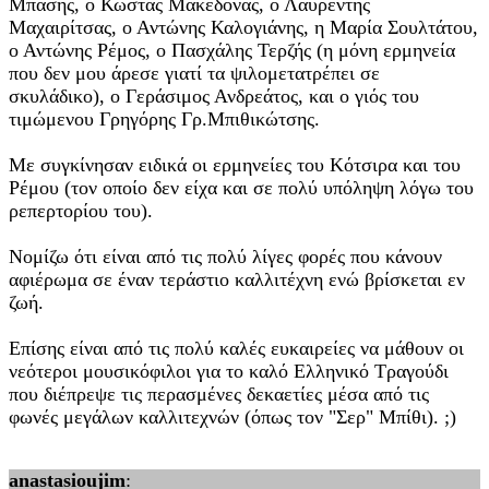
Μπάσης, ο Κώστας Μακεδόνας, ο Λαυρέντης
Μαχαιρίτσας, ο Αντώνης Καλογιάνης, η Μαρία Σουλτάτου,
ο Αντώνης Ρέμος, ο Πασχάλης Τερζής (η μόνη ερμηνεία
που δεν μου άρεσε γιατί τα ψιλομετατρέπει σε
σκυλάδικο), ο Γεράσιμος Ανδρεάτος, και ο γιός του
τιμώμενου Γρηγόρης Γρ.Μπιθικώτσης.
Με συγκίνησαν ειδικά οι ερμηνείες του Κότσιρα και του
Ρέμου (τον οποίο δεν είχα και σε πολύ υπόληψη λόγω του
ρεπερτορίου του).
Νομίζω ότι είναι από τις πολύ λίγες φορές που κάνουν
αφιέρωμα σε έναν τεράστιο καλλιτέχνη ενώ βρίσκεται εν
ζωή.
Επίσης είναι από τις πολύ καλές ευκαιρείες να μάθουν οι
νεότεροι μουσικόφιλοι για το καλό Ελληνικό Τραγούδι
που διέπρεψε τις περασμένες δεκαετίες μέσα από τις
φωνές μεγάλων καλλιτεχνών (όπως τον "Σερ" Μπίθι). ;)
anastasioujim
: