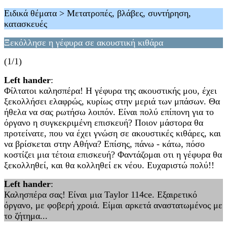
Ειδικά θέματα > Μετατροπές, βλάβες, συντήρηση,
κατασκευές
Ξεκόλλησε η γέφυρα σε ακουστική κιθάρα
(1/1)
Left hander
:
Φίλτατοι καλησπέρα! Η γέφυρα της ακουστικής μου, έχει
ξεκολλήσει ελαφρώς, κυρίως στην μεριά των μπάσων. Θα
ήθελα να σας ρωτήσω λοιπόν. Είναι πολύ επίπονη για το
όργανο η συγκεκριμένη επισκευή? Ποιον μάστορα θα
προτείνατε, που να έχει γνώση σε ακουστικές κιθάρες, και
να βρίσκεται στην Αθήνα? Επίσης, πάνω - κάτω, πόσο
κοστίζει μια τέτοια επισκευή? Φαντάζομαι οτι η γέφυρα θα
ξεκολληθεί, και θα κολληθεί εκ νέου. Ευχαριστώ πολύ!!
Left hander
:
Καλησπέρα σας! Είναι μια Taylor 114ce. Εξαιρετικό
όργανο, με φοβερή χροιά. Είμαι αρκετά αναστατωμένος με
το ζήτημα...