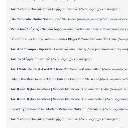
Απ: Έκδοση Ποιητικής Συλλογής
από
Ιππέας
(
Δικοί μας στίχοι και ποιήματα
)
80s Cinematic Guitar Soloing
από
Stel Andre
(
Δικοί μας αυτοσχεδιασμοί και διασκε
Μέσα Από Στάχτες - Νέα κυκλοφορία
από
charllestone
(
Δισκοπαρουσιάσεις και κρ
Smooth Blues Improvisation - Fender Player 2 Coral Red
από
Stel Andre
(
Δικοί 
Απ: Αν-Επίκαιρα - Δηκτικά - Σκωπτικά
από
Ιππέας
(
Δικοί μας στίχοι και ποιήματα
)
Απ: Το βλέμμα
από
Ιππέας
(
Δικοί μας στίχοι και ποιήματα
)
Απ: I Made the Best Axe-FX 3 Tone Patches Ever!
από
bathan
(
Δικοί μας αυτοσχε
I Made the Best Axe-FX 3 Tone Patches Ever!
από
Stel Andre
(
Δικοί μας αυτοσχεδ
Απ: Kiesel Kyber headless | Modern Metalcore Solo
από
Stel Andre
(
Δικοί μας αυ
Απ: Kiesel Kyber headless | Modern Metalcore Solo
από
bathan
(
Δικοί μας αυτοσ
Kiesel Kyber headless | Modern Metalcore Solo
από
Stel Andre
(
Δικοί μας αυτοσχ
Απ: Έκδοση Ποιητικής Συλλογής
από
Ιππέας
(
Δικοί μας στίχοι και ποιήματα
)