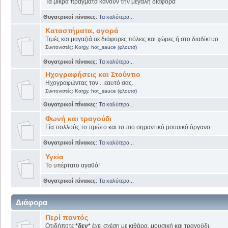
Τα μικρά πράγματα κάνουν την μεγάλη διαφορά
Θυγατρικοί πίνακες
:
Τα καλύτερα...
Καταστήματα, αγορά
Τιμές και μαγαζιά σε διάφορες πόλεις και χώρες ή στο διαδίκτυο
Συντονιστές:
Korgy
,
hot_sauce (φλουτσ)
Θυγατρικοί πίνακες
:
Τα καλύτερα...
Ηχογραφήσεις και Στούντιο
Ηχογραφώντας τον... εαυτό σας.
Συντονιστές:
Korgy
,
hot_sauce (φλουτσ)
Θυγατρικοί πίνακες
:
Τα καλύτερα...
Φωνή και τραγούδι
Γία πολλούς το πρώτο και το πιο σημαντικό μουσικό όργανο...
Θυγατρικοί πίνακες
:
Τα καλύτερα...
Υγεία
Το υπέρτατο αγαθό!
Θυγατρικοί πίνακες
:
Τα καλύτερα...
Διάφορα
Περί παντός
Οτιδήποτε
*δεν*
έχει σχέση με κιθάρα, μουσική και τραγούδι.