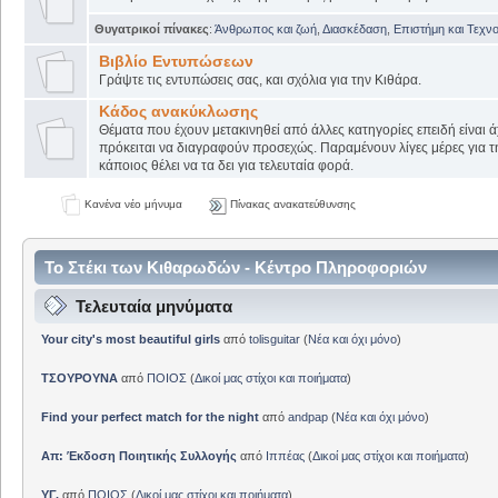
Θυγατρικοί πίνακες
:
Άνθρωπος και ζωή
,
Διασκέδαση
,
Επιστήμη και Τεχν
Βιβλίο Εντυπώσεων
Γράψτε τις εντυπώσεις σας, και σχόλια για την Κιθάρα.
Κάδος ανακύκλωσης
Θέματα που έχουν μετακινηθεί από άλλες κατηγορίες επειδή είναι ά
πρόκειται να διαγραφούν προσεχώς. Παραμένουν λίγες μέρες για 
κάποιος θέλει να τα δει για τελευταία φορά.
Κανένα νέο μήνυμα
Πίνακας ανακατεύθυνσης
Το Στέκι των Κιθαρωδών - Κέντρο Πληροφοριών
Τελευταία μηνύματα
Your city's most beautiful girls
από
tolisguitar
(
Νέα και όχι μόνο
)
ΤΣΟΥΡΟΥΝΑ
από
ΠΟΙΟΣ
(
Δικοί μας στίχοι και ποιήματα
)
Find your perfect match for the night
από
andpap
(
Νέα και όχι μόνο
)
Απ: Έκδοση Ποιητικής Συλλογής
από
Ιππέας
(
Δικοί μας στίχοι και ποιήματα
)
ΥΓ.
από
ΠΟΙΟΣ
(
Δικοί μας στίχοι και ποιήματα
)