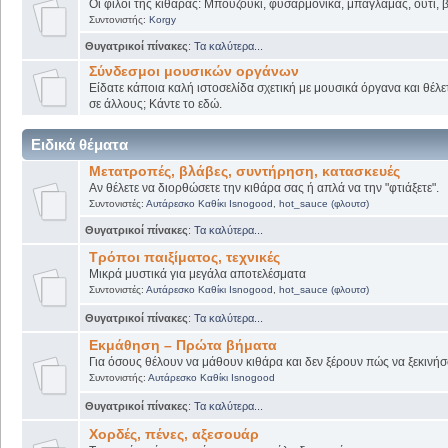
Οι φίλοι της κιθάρας: Μπουζούκι, φυσαρμόνικα, μπαγλαμάς, ούτι, βι
Συντονιστής:
Korgy
Θυγατρικοί πίνακες
:
Τα καλύτερα...
Σύνδεσμοι μουσικών οργάνων
Είδατε κάποια καλή ιστοσελίδα σχετική με μουσικά όργανα και θέλετ
σε άλλους; Κάντε το εδώ.
Ειδικά θέματα
Μετατροπές, βλάβες, συντήρηση, κατασκευές
Αν θέλετε να διορθώσετε την κιθάρα σας ή απλά να την "φτιάξετε".
Συντονιστές:
Αυτάρεσκο Καθίκι Isnogood
,
hot_sauce (φλουτσ)
Θυγατρικοί πίνακες
:
Τα καλύτερα...
Τρόποι παιξίματος, τεχνικές
Μικρά μυστικά για μεγάλα αποτελέσματα
Συντονιστές:
Αυτάρεσκο Καθίκι Isnogood
,
hot_sauce (φλουτσ)
Θυγατρικοί πίνακες
:
Τα καλύτερα...
Εκμάθηση – Πρώτα βήματα
Για όσους θέλουν να μάθουν κιθάρα και δεν ξέρουν πώς να ξεκινήσο
Συντονιστής:
Αυτάρεσκο Καθίκι Isnogood
Θυγατρικοί πίνακες
:
Τα καλύτερα...
Χορδές, πένες, αξεσουάρ