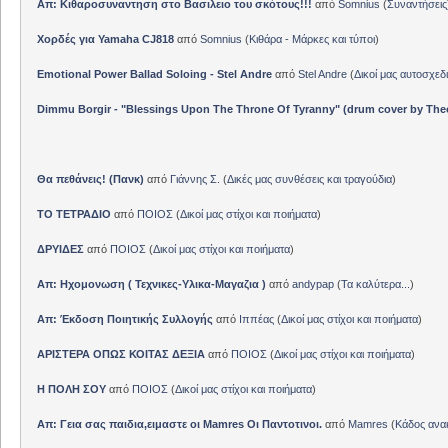
Απ: Κιθαροσυναντηση στο Βασιλειο του σκότους!!!
από
Somnius
(
Συναντήσεις
Χορδές για Yamaha CJ818
από
Somnius
(
Κιθάρα - Μάρκες και τύποι
)
Emotional Power Ballad Soloing - Stel Andre
από
Stel Andre
(
Δικοί μας αυτοσχεδ
Dimmu Borgir - "Blessings Upon The Throne Of Tyranny" (drum cover by The
Θα πεθάνεις! (Πανκ)
από
Γιάννης Σ.
(
Δικές μας συνθέσεις και τραγούδια
)
ΤΟ ΤΕΤΡΑΔΙΟ
από
ΠΟΙΟΣ
(
Δικοί μας στίχοι και ποιήματα
)
ΔΡΥΙΔΕΣ
από
ΠΟΙΟΣ
(
Δικοί μας στίχοι και ποιήματα
)
Απ: Ηχομονωση ( Τεχνικες-Υλικα-Μαγαζια )
από
andypap
(
Τα καλύτερα...
)
Απ: Έκδοση Ποιητικής Συλλογής
από
Ιππέας
(
Δικοί μας στίχοι και ποιήματα
)
ΑΡΙΣΤΕΡΑ ΟΠΩΣ ΚΟΙΤΑΣ ΔΕΞΙΑ
από
ΠΟΙΟΣ
(
Δικοί μας στίχοι και ποιήματα
)
Η ΠΟΛΗ ΣΟΥ
από
ΠΟΙΟΣ
(
Δικοί μας στίχοι και ποιήματα
)
Απ: Γεια σας παιδια,ειμαστε οι Mamres Οι Παντοτινοι.
από
Mamres
(
Κάδος αν