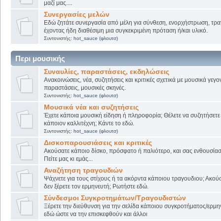
μαζί μας....
Συνεργασίες μελών
Εδώ ζητάτε συνεργασία από μέλη για σύνθεση, ενορχήστρωση, τρα
έχοντας ήδη διαθέσιμη μια συγκεκριμένη πρόταση ή/και υλικό.
Συντονιστής:
hot_sauce (φλουτσ)
Περι μουσικής
Συναυλίες, παραστάσεις, εκδηλώσεις
Ανακοινώσεις, νέα, συζητήσεις και κριτικές σχετικά με μουσικά γεγο
παραστάσεις, μουσικές σκηνές.
Συντονιστής:
hot_sauce (φλουτσ)
Μουσικά νέα και συζητήσεις
Έχετε κάποια μουσική είδηση ή πληροφορία; Θέλετε να συζητήσετε 
κάποιον καλλιτέχνη; Κάντε το εδώ.
Συντονιστής:
hot_sauce (φλουτσ)
Δισκοπαρουσιάσεις και κριτικές
Ακούσατε κάποιο δίσκο, πρόσφατο ή παλιότερο, και σας ενθουσίασ
Πείτε μας κι εμάς...
Αναζήτηση τραγουδιών
Ψάχνετε για τους στίχους ή τα ακόρντα κάποιου τραγουδιου; Ακού
δεν ξέρετε τον ερμηνευτή; Ρωτήστε εδώ.
Σύνδεσμοι Συγκροτημάτων/Τραγουδιστών
Ξέρετε την διεύθυνση για την σελίδα κάποιου συγκροτήματος/ερμη
εδώ ώστε να την επισκεφθούν και άλλοι