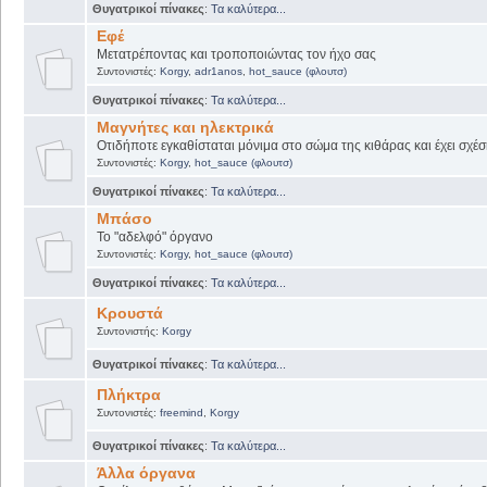
Θυγατρικοί πίνακες
:
Τα καλύτερα...
Εφέ
Μετατρέποντας και τροποποιώντας τον ήχο σας
Συντονιστές:
Korgy
,
adr1anos
,
hot_sauce (φλουτσ)
Θυγατρικοί πίνακες
:
Τα καλύτερα...
Μαγνήτες και ηλεκτρικά
Οτιδήποτε εγκαθίσταται μόνιμα στο σώμα της κιθάρας και έχει σχέσ
Συντονιστές:
Korgy
,
hot_sauce (φλουτσ)
Θυγατρικοί πίνακες
:
Τα καλύτερα...
Μπάσο
Το "αδελφό" όργανο
Συντονιστές:
Korgy
,
hot_sauce (φλουτσ)
Θυγατρικοί πίνακες
:
Τα καλύτερα...
Κρουστά
Συντονιστής:
Korgy
Θυγατρικοί πίνακες
:
Τα καλύτερα...
Πλήκτρα
Συντονιστές:
freemind
,
Korgy
Θυγατρικοί πίνακες
:
Τα καλύτερα...
Άλλα όργανα