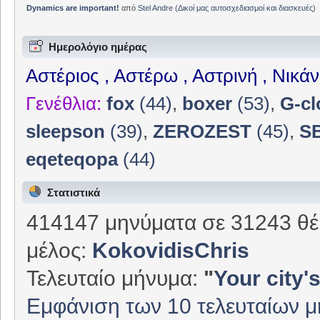
Dynamics are important!
από
Stel Andre
(
Δικοί μας αυτοσχεδιασμοί και διασκευές
)
Ημερολόγιο ημέρας
Αστέριος , Αστέρω , Αστρινή , Νικά
Γενέθλια:
fox
(44)
,
boxer
(53)
,
G-cl
sleepson
(39)
,
ZEROZEST
(45)
,
S
eqeteqopa
(44)
Στατιστικά
414147 μηνύματα σε 31243 θέ
μέλος:
KokovidisChris
Τελευταίο μήνυμα:
"
Your city's
Εμφάνιση των 10 τελευταίων 