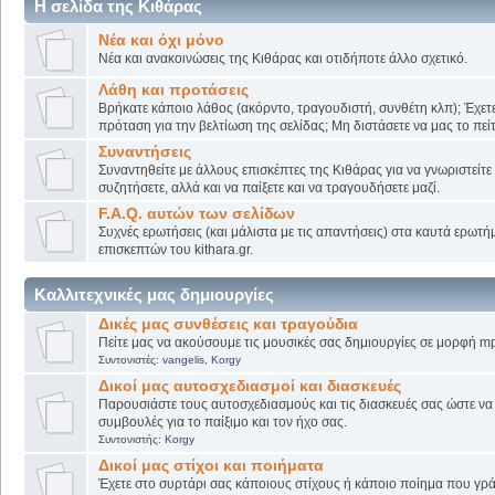
Η σελίδα της Κιθάρας
Νέα και όχι μόνο
Νέα και ανακοινώσεις της Κιθάρας και οτιδήποτε άλλο σχετικό.
Λάθη και προτάσεις
Βρήκατε κάποιο λάθος (ακόρντο, τραγουδιστή, συνθέτη κλπ); Έχετε
πρόταση για την βελτίωση της σελίδας; Μη διστάσετε να μας το πείτ
Συναντήσεις
Συναντηθείτε με άλλους επισκέπτες της Κιθάρας για να γνωριστείτε
συζητήσετε, αλλά και να παίξετε και να τραγουδήσετε μαζί.
F.A.Q. αυτών των σελίδων
Συχνές ερωτήσεις (και μάλιστα με τις απαντήσεις) στα καυτά ερωτ
επισκεπτών του kithara.gr.
Καλλιτεχνικές μας δημιουργίες
Δικές μας συνθέσεις και τραγούδια
Πείτε μας να ακούσουμε τις μουσικές σας δημιουργίες σε μορφή mp
Συντονιστές:
vangelis
,
Korgy
Δικοί μας αυτοσχεδιασμοί και διασκευές
Παρουσιάστε τους αυτοσχεδιασμούς και τις διασκευές σας ώστε να λ
συμβουλές για το παίξιμο και τον ήχο σας.
Συντονιστής:
Korgy
Δικοί μας στίχοι και ποιήματα
Έχετε στο συρτάρι σας κάποιους στίχους ή κάποιο ποίημα που γρά