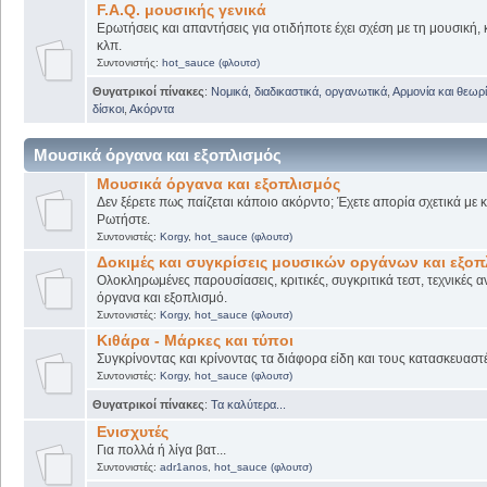
F.A.Q. μουσικής γενικά
Ερωτήσεις και απαντήσεις για οτιδήποτε έχει σχέση με τη μουσική, 
κλπ.
Συντονιστής:
hot_sauce (φλουτσ)
Θυγατρικοί πίνακες
:
Νομικά, διαδικαστικά, οργανωτικά
,
Αρμονία και θεωρί
δίσκοι
,
Ακόρντα
Μουσικά όργανα και εξοπλισμός
Μουσικά όργανα και εξοπλισμός
Δεν ξέρετε πως παίζεται κάποιο ακόρντο; Έχετε απορία σχετικά με
Ρωτήστε.
Συντονιστές:
Korgy
,
hot_sauce (φλουτσ)
Δοκιμές και συγκρίσεις μουσικών οργάνων και εξο
Ολοκληρωμένες παρουσίασεις, κριτικές, συγκριτικά τεστ, τεχνικές α
όργανα και εξοπλισμό.
Συντονιστές:
Korgy
,
hot_sauce (φλουτσ)
Κιθάρα - Μάρκες και τύποι
Συγκρίνοντας και κρίνοντας τα διάφορα είδη και τους κατασκευαστ
Συντονιστές:
Korgy
,
hot_sauce (φλουτσ)
Θυγατρικοί πίνακες
:
Τα καλύτερα...
Ενισχυτές
Για πολλά ή λίγα βατ...
Συντονιστές:
adr1anos
,
hot_sauce (φλουτσ)