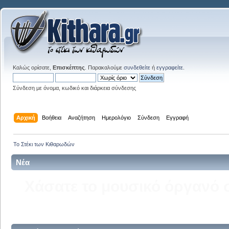
Καλώς ορίσατε,
Επισκέπτης
. Παρακαλούμε
συνδεθείτε
ή
εγγραφείτε
.
Σύνδεση με όνομα, κωδικό και διάρκεια σύνδεσης
Αρχική
Βοήθεια
Αναζήτηση
Ημερολόγιο
Σύνδεση
Εγγραφή
Το Στέκι των Κιθαρωδών
Νέα
Δείτε την σελίδα του kitha
στ