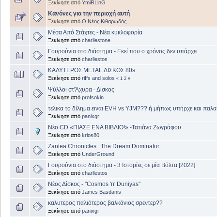
Ξεκίνησε από
YmiRLinG
Κανόνες για την περιοχή αυτή
Ξεκίνησε από
Ο Νέος Κιθαρωδός
Μέσα Από Στάχτες - Νέα κυκλοφορία
Ξεκίνησε από
charllestone
Γουρούνια στο διάστημα - Εκεί που ο χρόνος δεν υπάρχει
Ξεκίνησε από
charllestos
ΚΑΛΥΤΕΡΟΣ METAL ΔΙΣΚΟΣ 80s
Ξεκίνησε από
riffs and solos
«
1
2
»
Ψύλλοι στ'Άχυρα - Δίσκος
Ξεκίνησε από
profsokin
τελικα το δίλημα ειναι EVH vs YJM??? ή μήπως υπήρχε και παλα
Ξεκίνησε από
panixgr
Νέο CD «ΠΙΑΣΕ ΕΝΑ ΒΙΒΛΙΟ!» -Τατιάνα Ζωγράφου
Ξεκίνησε από
krios80
Zantea Chronicles : The Dream Dominator
Ξεκίνησε από
UnderGround
Γουρούνια στο διάστημα - 3 Ιστορίες σε μία Βόλτα [2022]
Ξεκίνησε από
charllestos
Νέος Δίσκος - "Cosmos 'n' Duniyas"
Ξεκίνησε από
James Basdanis
καλυτερος παλιότερος βαλκάνιος σρεντερ??
Ξεκίνησε από
panixgr