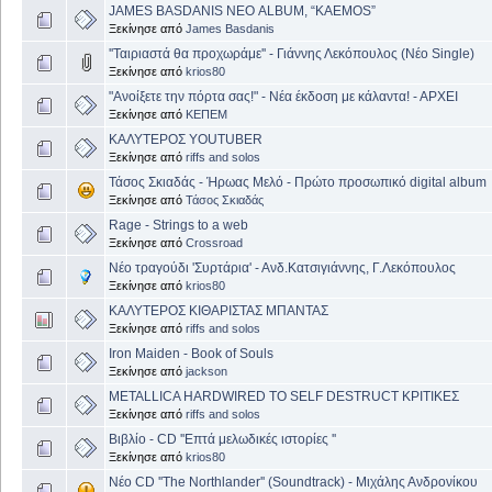
JAMES BASDANIS NEΟ ALBUM, “KAEMOS”
Ξεκίνησε από
James Basdanis
''Ταιριαστά θα προχωράμε'' - Γιάννης Λεκόπουλος (Νέο Single)
Ξεκίνησε από
krios80
"Ανοίξετε την πόρτα σας!" - Νέα έκδοση με κάλαντα! - ΑΡΧΕΙ
Ξεκίνησε από
ΚΕΠΕΜ
ΚΑΛΥΤΕΡΟΣ YOUTUBER
Ξεκίνησε από
riffs and solos
Τάσος Σκιαδάς - Ήρωας Μελό - Πρώτο προσωπικό digital album
Ξεκίνησε από
Τάσος Σκιαδάς
Rage - Strings to a web
Ξεκίνησε από
Crossroad
Nέο τραγούδι 'Συρτάρια' - Ανδ.Κατσιγιάννης, Γ.Λεκόπουλος
Ξεκίνησε από
krios80
ΚΑΛΥΤΕΡΟΣ ΚΙΘΑΡΙΣΤΑΣ ΜΠΑΝΤΑΣ
Ξεκίνησε από
riffs and solos
Iron Maiden - Book of Souls
Ξεκίνησε από
jackson
METALLICA HARDWIRED TO SELF DΕSTRUCT ΚΡΙΤΙΚΕΣ
Ξεκίνησε από
riffs and solos
Βιβλίο - CD ''Επτά μελωδικές ιστορίες ''
Ξεκίνησε από
krios80
Νέο CD ''The Northlander'' (Soundtrack) - Mιχάλης Ανδρονίκου