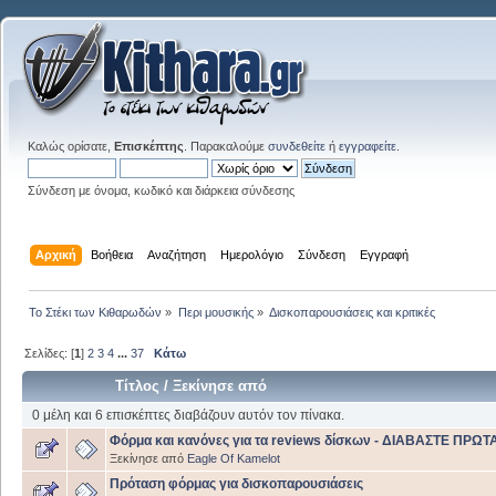
Καλώς ορίσατε,
Επισκέπτης
. Παρακαλούμε
συνδεθείτε
ή
εγγραφείτε
.
Σύνδεση με όνομα, κωδικό και διάρκεια σύνδεσης
Αρχική
Βοήθεια
Αναζήτηση
Ημερολόγιο
Σύνδεση
Εγγραφή
Το Στέκι των Κιθαρωδών
»
Περι μουσικής
»
Δισκοπαρουσιάσεις και κριτικές
Σελίδες: [
1
]
2
3
4
...
37
Κάτω
Τίτλος
/
Ξεκίνησε από
0 μέλη και 6 επισκέπτες διαβάζουν αυτόν τον πίνακα.
Φόρμα και κανόνες για τα reviews δίσκων - ΔΙΑΒΑΣΤΕ ΠΡΩΤ
Ξεκίνησε από
Eagle Of Kamelot
Πρόταση φόρμας για δισκοπαρουσιάσεις