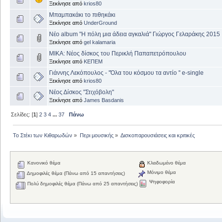
Ξεκίνησε από
krios80
Μπαμπακάκι το πιθηκάκι
Ξεκίνησε από
UnderGround
Νέο album "Η πόλη μια άδεια αγκαλιά" Γιώργος Γελαράκης 2015
Ξεκίνησε από
gel kalamaria
MIKA: Νέος δίσκος του Περικλή Παπαπετρόπουλου
Ξεκίνησε από
ΚΕΠΕΜ
Γιάννης Λεκόπουλος - ''Όλα του κόσμου τα αντίο '' e-single
Ξεκίνησε από
krios80
Νέος Δίσκος "Στιχόβολη"
Ξεκίνησε από
James Basdanis
Σελίδες: [
1
]
2
3
4
...
37
Πάνω
Το Στέκι των Κιθαρωδών
»
Περι μουσικής
»
Δισκοπαρουσιάσεις και κριτικές
Κανονικό θέμα
Κλειδωμένο θέμα
Μόνιμο θέμα
Δημοφιλές θέμα (Πάνω από 15 απαντήσεις)
Ψηφοφορία
Πολύ δημοφιλές θέμα (Πάνω από 25 απαντήσεις)