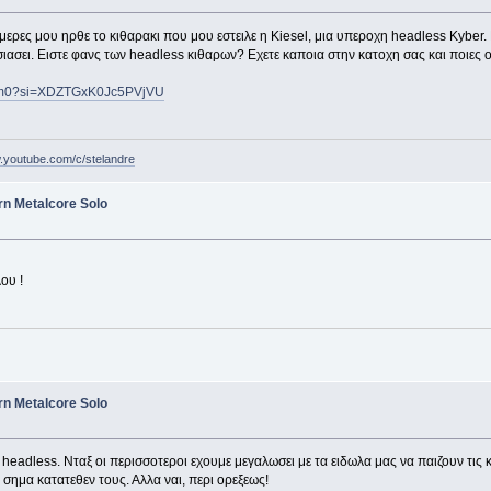
 μερες μου ηρθε το κιθαρακι που μου εστειλε η Kiesel, μια υπεροχη headless Kyber.
σιασει. Ειστε φανς των headless κιθαρων? Εχετε καποια στην κατοχη σας και ποιες 
tAm0?si=XDZTGxK0Jc5PVjVU
w.youtube.com/c/stelandre
rn Metalcore Solo
ου !
rn Metalcore Solo
ι headless. Νταξ οι περισσοτεροι εχουμε μεγαλωσει με τα ειδωλα μας να παιζουν τις κ
ο σημα κατατεθεν τους. Αλλα ναι, περι ορεξεως!