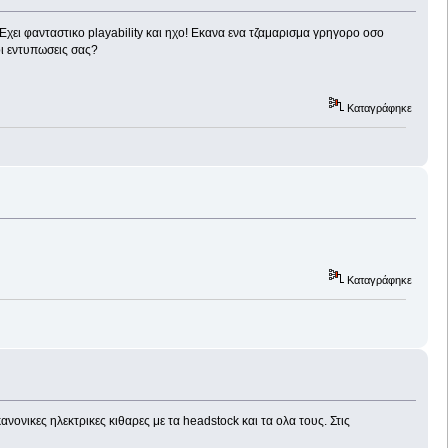
 Εχει φανταστικο playability και ηχο! Εκανα ενα τζαμαρισμα γρηγορο οσο
οι εντυπωσεις σας?
Καταγράφηκε
Καταγράφηκε
ανονικες ηλεκτρικες κιθαρες με τα headstock και τα ολα τους. Στις