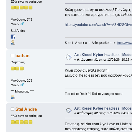
Εδώ είναι το σπίτι μου
Καλη χρονια με υγεια σε ολους! Πριν λιγες
την τεσταρα, και πραγματικα με εχει ενθου
Μηνύματα: 743
Φύλο:
https://youtube.com/watch?v=A3Hf2SO
Stel Andre
S t e l A n d r e - Δείτε με εδώ --->
http://ww
Απ: Kiesel Kyber headless | Mode
bathan
«
Απάντηση #1 στις:
12/01/26, 10:13 »
Θαμώνας
Καλή χρονιά μεγάλε παίχτη !
Εμενα οι headless δεν μου αρέσουν καθόλ
Μηνύματα: 203
Φύλο:
*** Μπάμπης ***
Too old to Rock 'n' Roll to young to retire
Απ: Kiesel Kyber headless | Mode
Stel Andre
«
Απάντηση #2 στις:
17/01/26, 04:05 »
Εδώ είναι το σπίτι μου
Επισης φιλε! Ναι ειναι λιγο Love or Hate ο
περισσοτερες εταιριες, αυτο κιολας ειναι τ