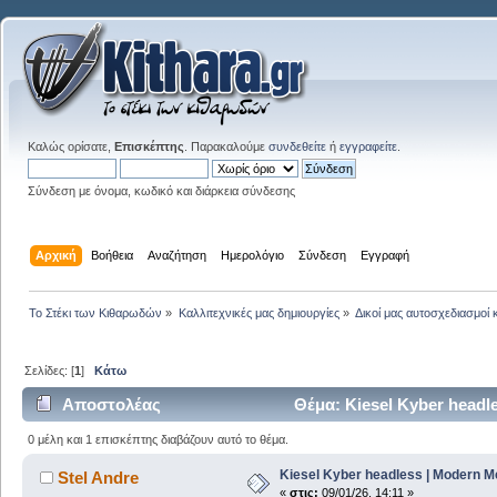
Καλώς ορίσατε,
Επισκέπτης
. Παρακαλούμε
συνδεθείτε
ή
εγγραφείτε
.
Σύνδεση με όνομα, κωδικό και διάρκεια σύνδεσης
Αρχική
Βοήθεια
Αναζήτηση
Ημερολόγιο
Σύνδεση
Εγγραφή
Το Στέκι των Κιθαρωδών
»
Καλλιτεχνικές μας δημιουργίες
»
Δικοί μας αυτοσχεδιασμοί 
Σελίδες: [
1
]
Κάτω
Αποστολέας
Θέμα: Kiesel Kyber headl
0 μέλη και 1 επισκέπτης διαβάζουν αυτό το θέμα.
Kiesel Kyber headless | Modern M
Stel Andre
«
στις:
09/01/26, 14:11 »