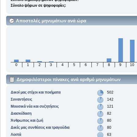
Σύνολο ψήφων σε ψηφοφορίες:
Αποστολές μηνυμάτων ανά ώρα
0
1
2
3
4
5
6
7
8
9
10
Δημοφιλέστεροι πίνακες ανά αριθμό μηνυμάτων
Δικοί μας στίχοι και ποιήματα
502
Συναντήσεις
142
Μουσικά νέα και συζητήσεις
121
Διασκέδαση
82
Άνθρωπος και ζωή
80
Δικές μας συνθέσεις και τραγούδια
80
Λοιπά
63