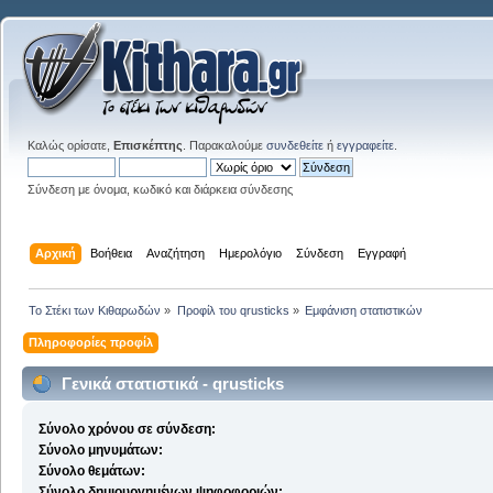
Καλώς ορίσατε,
Επισκέπτης
. Παρακαλούμε
συνδεθείτε
ή
εγγραφείτε
.
Σύνδεση με όνομα, κωδικό και διάρκεια σύνδεσης
Αρχική
Βοήθεια
Αναζήτηση
Ημερολόγιο
Σύνδεση
Εγγραφή
Το Στέκι των Κιθαρωδών
»
Προφίλ του qrusticks
»
Εμφάνιση στατιστικών
Πληροφορίες προφίλ
Γενικά στατιστικά - qrusticks
Σύνολο χρόνου σε σύνδεση:
Σύνολο μηνυμάτων:
Σύνολο θεμάτων:
Σύνολο δημιουργημένων ψηφοφοριών: