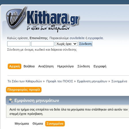
Καλώς ορίσατε,
Επισκέπτης
. Παρακαλούμε
συνδεθείτε
ή
εγγραφείτε
.
Σύνδεση με όνομα, κωδικό και διάρκεια σύνδεσης
Αρχική
Βοήθεια
Αναζήτηση
Ημερολόγιο
Σύνδεση
Εγγραφή
Το Στέκι των Κιθαρωδών
»
Προφίλ του ΠΟΙΟΣ
»
Εμφάνιση μηνυμάτων
»
Συνημμένα
Πληροφορίες προφίλ
Εμφάνιση μηνυμάτων
Αυτό το τμήμα σας επιτρέπει να δείτε όλα τα μηνύματα που στάλθηκαν από αυτόν τον
στιγμή έχετε πρόσβαση.
Μηνύματα
Θέματα
Συνημμένα