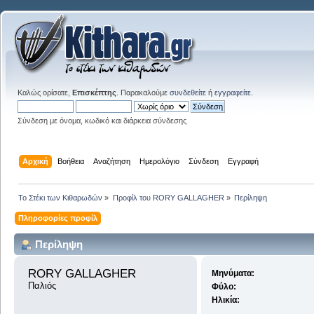
Καλώς ορίσατε,
Επισκέπτης
. Παρακαλούμε
συνδεθείτε
ή
εγγραφείτε
.
Σύνδεση με όνομα, κωδικό και διάρκεια σύνδεσης
Αρχική
Βοήθεια
Αναζήτηση
Ημερολόγιο
Σύνδεση
Εγγραφή
Το Στέκι των Κιθαρωδών
»
Προφίλ του RORY GALLAGHER
»
Περίληψη
Πληροφορίες προφίλ
Περίληψη
RORY GALLAGHER 
Μηνύματα:
Παλιός
Φύλο:
Ηλικία: