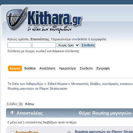
Καλώς ορίσατε,
Επισκέπτης
. Παρακαλούμε
συνδεθείτε
ή
εγγραφείτε
.
Σύνδεση με όνομα, κωδικό και διάρκεια σύνδεσης
Αρχική
Βοήθεια
Αναζήτηση
Ημερολόγιο
Σύνδεση
Εγγραφή
Το Στέκι των Κιθαρωδών
»
Ειδικά θέματα
»
Μετατροπές, βλάβες, συντήρηση, κατασκε
Routing μαγνητών σε Player Stratocaster
Σελίδες: [
1
]
Κάτω
Αποστολέας
Θέμα: Routing μαγνητών σ
0 μέλη και 1 επισκέπτης διαβάζουν αυτό το θέμα.
Routing μαγνητών σε Player Strat
AnimaPura