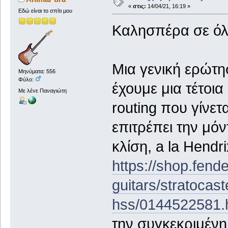
«
στις:
14/04/21, 16:19 »
Εδώ είναι το σπίτι μου
Καλησπέρα σε όλ
Μια γενική ερώτη
Μηνύματα: 556
Φύλο:
έχουμε μια τέτοι
Με λένε Παναγιώτη
routing που γίνε
επιτρέπει την μό
κλίση, a la Hendr
https://shop.fend
guitars/stratocast
hss/0144522581.
την συγκεκριμένη