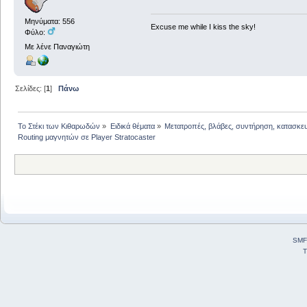
Μηνύματα: 556
Excuse me while I kiss the sky!
Φύλο:
Με λένε Παναγιώτη
Σελίδες: [
1
]
Πάνω
Το Στέκι των Κιθαρωδών
»
Ειδικά θέματα
»
Μετατροπές, βλάβες, συντήρηση, κατασκε
Routing μαγνητών σε Player Stratocaster
SMF
T