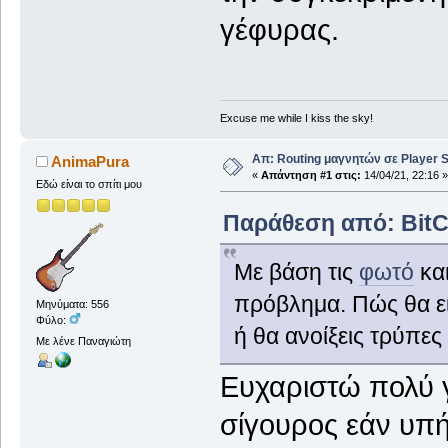
γέφυρας.
Excuse me while I kiss the sky!
Απ: Routing μαγνητών σε Player S
AnimaPura
«
Απάντηση #1 στις:
14/04/21, 22:16 »
Εδώ είναι το σπίτι μου
Παράθεση από: BitCol
Με βάση τις
φωτό
και
πρόβλημα. Πώς θα εί
Μηνύματα: 556
Φύλο:
ή θα ανοίξεις τρύπες
Με λένε Παναγιώτη
Ευχαριστώ πολύ γ
σίγουρος εάν υπή