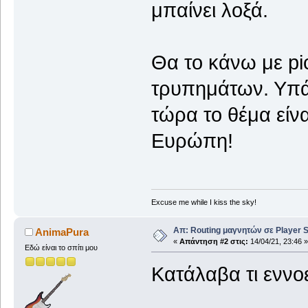
μπαίνει λοξά.
Θα το κάνω με p
τρυπημάτων. Υπάρ
τώρα το θέμα είν
Ευρώπη!
Excuse me while I kiss the sky!
Απ: Routing μαγνητών σε Player S
AnimaPura
«
Απάντηση #2 στις:
14/04/21, 23:46 »
Εδώ είναι το σπίτι μου
Κατάλαβα τι εννοε