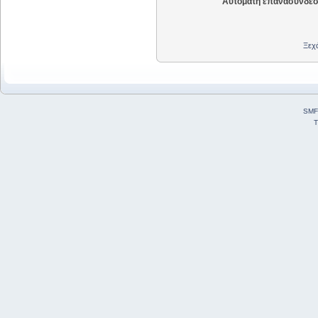
Αυτόματη επανασύνδεσ
Ξεχά
SMF
T