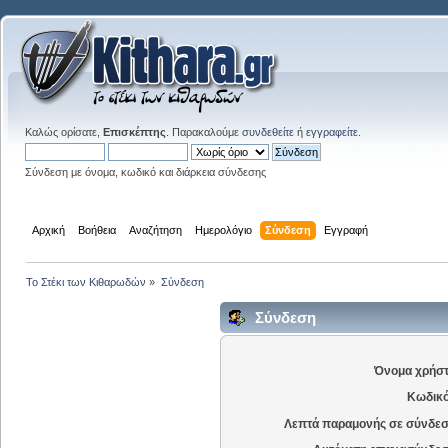
Καλώς ορίσατε,
Επισκέπτης
. Παρακαλούμε
συνδεθείτε
ή
εγγραφείτε
.
Σύνδεση με όνομα, κωδικό και διάρκεια σύνδεσης
Αρχική
Βοήθεια
Αναζήτηση
Ημερολόγιο
Σύνδεση
Εγγραφή
Το Στέκι των Κιθαρωδών
»
Σύνδεση
Σύνδεση
Όνομα χρήστ
Κωδικό
Λεπτά παραμονής σε σύνδεσ