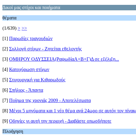
Δικοί μας στίχοι και ποιήματα
θέματα
(1/639)
>
>>
[1]
Παρωδίες τραγουδιών
[2]
Συλλογή στίχων - Ζητείται εθελοντής
[3]
ΟΜΗΡΟΥ ΟΔΥΣΣΕΙΑ(ΡαψωδίαΑ+Β+Γ)Δ σε εξέλιξη...
[4]
Κατοχύρωση στίχων
[5]
Στιχουργική για Κιθαρωδούς
[6]
Σπήλιος - Άπαντα
[7]
Ποίημα της χρονιάς 2009 - Αποτελέσματα
[8]
Μέχρι 5 μηνύματα και 1 νέο θέμα ανά 24ωρο σε αυτόν τον πίνακ
[9]
Οδηγίες γι αυτή την περιοχή - Διαβάστε οπωσδήποτε
Πλοήγηση