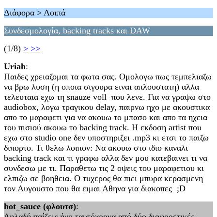
Διάφορα > Λοιπά
Συνδεσμολογία, backing tracks και DAW
(1/8)
>
>>
Uriah
:
Παιδες χρειαζομαι τα φωτα σας. Ομολογω πως τεμπελιαζω
να βρω λυση (η οποια σιγουρα ειναι απλουστατη) αλλα
τελευταια εχω τη snauze voll που λενε. Για να γραψω στο
audiobox, λογω τραγικου delay, παιρνω ηχο με ακουστικα
απο το μαραφετι για να ακουω το μπασο και απο τα ηχεια
του πισιού ακουω το backing track. Η εκδοση artist που
εχω στο studio one δεν υποστηριζει .mp3 κι ετσι το παιζω
διπορτο. Τι θελω λοιπον: Να ακουω στο ιδιο καναλι
backing track και τι γραφω αλλα δεν μου κατεβαινει τι να
συνδεσω με τι. Παραθετω τις 2 οψεις του μαραφετιου κι
ελπιζω σε βοηθεια. Ο τυχερος θα πιει μπυρα κερασμενη
τον Αυγουστο που θα ειμαι Αθηνα για διακοπες ;D
hot_sauce (φλουτσ)
:
Δηλαδή παίζεις ήχο ταυτόχρονα από δύο διαφορετικές