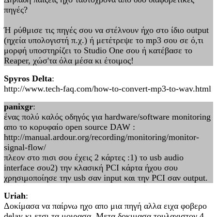
πηγές?
Ή ρύθμισε τις πηγές σου να στέλνουν ήχο στο ίδιο output
(ηχεία υπολογιστή π.χ.) ή μετέτρεψε το mp3 σου σε ό,τι
μορφή υποστηρίζει το Studio One σου ή κατέβασε το
Reaper, χώσ'τα όλα μέσα κι έτοιμος!
Spyros Delta
:
http://www.tech-faq.com/how-to-convert-mp3-to-wav.html
panixgr
:
ένας πολύ καλός οδηγός για hardware/software monitoring
απο το κορυφαίο open source DAW :
http://manual.ardour.org/recording/monitoring/monitor-
signal-flow/
πλεον στο πισι σου έχεις 2 κάρτες :1) το usb audio
interface σου2) την κλασική PCI κάρτα ήχου σου
χρησιμοποίησε την usb σαν input και την PCI σαν output.
Uriah
:
Δοκίμασα να παίρνω ηχο απο μια πηγή αλλα ειχα φοβερο
delay κι ετσι τα μοιρασα. Μετα δοκιμασα τουλαχιστον 4