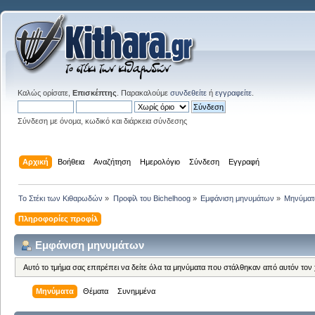
Καλώς ορίσατε,
Επισκέπτης
. Παρακαλούμε
συνδεθείτε
ή
εγγραφείτε
.
Σύνδεση με όνομα, κωδικό και διάρκεια σύνδεσης
Αρχική
Βοήθεια
Αναζήτηση
Ημερολόγιο
Σύνδεση
Εγγραφή
Το Στέκι των Κιθαρωδών
»
Προφίλ του Bichelhoog
»
Εμφάνιση μηνυμάτων
»
Μηνύματ
Πληροφορίες προφίλ
Εμφάνιση μηνυμάτων
Αυτό το τμήμα σας επιτρέπει να δείτε όλα τα μηνύματα που στάλθηκαν από αυτόν τον
Μηνύματα
Θέματα
Συνημμένα