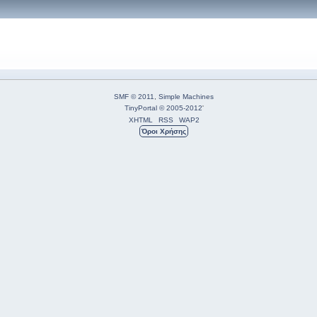
SMF © 2011
,
Simple Machines
TinyPortal
© 2005-2012
'
XHTML
RSS
WAP2
Όροι Χρήσης