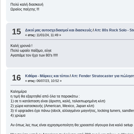
Πολύ καλή διασκευή
Ωραίος παίχτης !!!
15
Δικοί μας αυτοσχεδιασμοί και διασκευές
/
Απ: 80s Rock Solo - St
«
στις:
11/01/24, 11:49 »
Καλή χρονιά !
Πολύ ωραίο παίξιμο, εύγε
Αγαπάμε τον ήχο των 80's !!!!!
16
Κιθάρα - Μάρκες και τύποι
/
Απ: Fender Stratocaster για πώλησ
«
στις:
06/07/23, 10:52 »
Καλημέρα
η τιμή θα εξαρτηθεί από όλα τα παρακάτω :
1) σε τι κατάσταση είναι (άριστη, καλή, ταλαιπωρημένη κλπ)
2) χώρα κατασκευής (American, Mexico, Japan κλπ)
3) τί upgrades έχει πάνω (stock, αλλαγμένοι μαγνήτες, locking tuners, sandle
4) χρώμα
Αν όπως λες πως είναι αχρησιμοποίητη θα χρειαστεί σίγουρα ένα καλό setup