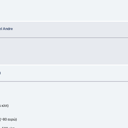
el Andre
η
s κλπ)
 (~80 ευρώ)