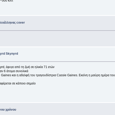
 ~500 κλπ
Νεοέλληνας cover
nyrd Skynyrd
yrd, έφυγε από τη ζωή σε ηλικία 71 ετών
αν 6 άτομα συνολικά
ve Gaines και η αδελφή του τραγουδίστρια Cassie Gaines. Eκείνη η μαύρη ημέρα τ
ναφέρεται σε κάποιο σημείο
νου χρόνου