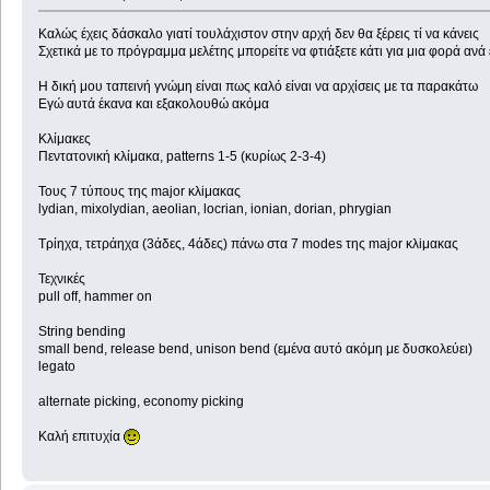
Καλώς έχεις δάσκαλο γιατί τουλάχιστον στην αρχή δεν θα ξέρεις τί να κάνεις
Σχετικά με το πρόγραμμα μελέτης μπορείτε να φτιάξετε κάτι για μια φορά αν
Η δική μου ταπεινή γνώμη είναι πως καλό είναι να αρχίσεις με τα παρακάτω
Εγώ αυτά έκανα και εξακολουθώ ακόμα
Κλίμακες
Πεντατονική κλίμακα, patterns 1-5 (κυρίως 2-3-4)
Τους 7 τύπους της major κλiμακας
lydian, mixolydian, aeolian, locrian, ionian, dorian, phrygian
Τρίηχα, τετράηχα (3άδες, 4άδες) πάνω στα 7 modes της major κλiμακας
Τεχνικές
pull off, hammer on
String bending
small bend, release bend, unison bend (εμένα αυτό ακόμη με δυσκολεύει)
legato
alternate picking, economy picking
Καλή επιτυχία