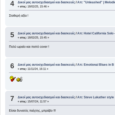
4
Δικοί μας αυτοσχεδιασμοί και διασκευές
/
Απ: "Unleashed" | Melodi
«
στις:
18/02/25, 15:46 »
Σταθερή αξία !
5
Δικοί μας αυτοσχεδιασμοί και διασκευές
/
Απ: Hotel California Solo
«
στις:
18/02/25, 15:45 »
Πολύ ωραίο και πιστό cover !
6
Δικοί μας αυτοσχεδιασμοί και διασκευές
/
Απ: Emotional Blues in B
«
στις:
11/11/24, 16:11 »
7
Δικοί μας αυτοσχεδιασμοί και διασκευές
/
Απ: Steve Lukather style 
«
στις:
15/07/24, 11:57 »
Είσαι δυνατός παίχτης, μπράβο !!!