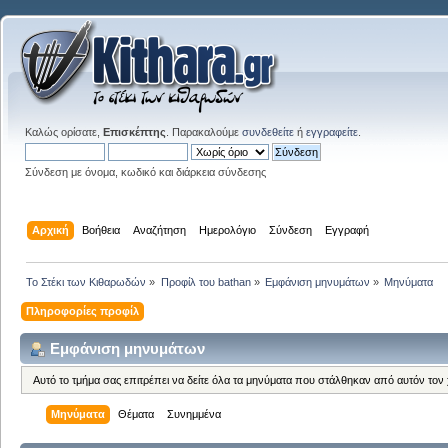
Καλώς ορίσατε,
Επισκέπτης
. Παρακαλούμε
συνδεθείτε
ή
εγγραφείτε
.
Σύνδεση με όνομα, κωδικό και διάρκεια σύνδεσης
Αρχική
Βοήθεια
Αναζήτηση
Ημερολόγιο
Σύνδεση
Εγγραφή
Το Στέκι των Κιθαρωδών
»
Προφίλ του bathan
»
Εμφάνιση μηνυμάτων
»
Μηνύματα
Πληροφορίες προφίλ
Εμφάνιση μηνυμάτων
Αυτό το τμήμα σας επιτρέπει να δείτε όλα τα μηνύματα που στάλθηκαν από αυτόν τον
Μηνύματα
Θέματα
Συνημμένα