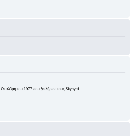
ου Οκτώβρη του 1977 που ξεκλήρισε τους Skynyrd