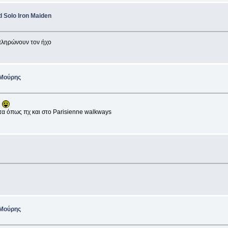
d Solo Iron Maiden
μπληρώνουν τον ήχο
 Μούρης
ο
ατα όπως πχ και στο Parisienne walkways
 Μούρης