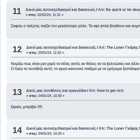
11
Δικοί μας αυτοσχεδιασμοί και διασκευές
/
Απ: Be quick or be dea
«
στις:
02/02/24, 11:31 »
Σαφώς ο παίχτης παίζει τον μεγαλύτερο ρόλο. Τα εφέ απλά βοηθουν και συ
12
Δικοί μας αυτοσχεδιασμοί και διασκευές
/
Απ: The Loner Γκάρης
«
στις:
25/01/24, 11:02 »
Νομίζω πως είναι μια χαρά τα σόλα, εκτός αν θέλεις να τα βελτιώσεις και άλλ
Ο Gary το συνήθιζε αυτό, το αργό-κανονικό παίξιμο με τα γρήγορα ξεσπάσμ
13
Δικές μας συνθέσεις και τραγούδια
/
Απ: How to get rich
«
στις:
24/01/24, 10:30 »
Ωραίο, μπράβο !!!!!
14
Δικοί μας αυτοσχεδιασμοί και διασκευές
/
Απ: The Loner Γκάρης
«
στις:
24/01/24, 10:25 »