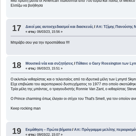
Μια πρώτη ματιά οι American πωλούνται από 700 ευρώ και πάνω, οι Mexico
Ελπίζω να βοήθησα
17
Δικοί μας αυτοσχεδιασμοί και διασκευές
/
Απ: Τζίμης Πανούσης 
«
στις:
06/03/23, 15:56 »
Μπράβο σου για την προσπάθεια !!!!
18
Μουσικά νέα και συζητήσεις
/
Πέθανε ο Gary Rossington των Ly
«
στις:
06/03/23, 15:51 »
Ο εκλιπών κιθαρίστας και ο τελευταίος από τα ιδρυτικά μέλη των Lynyrd Skyn
Είχε επιβιώσει του αεροπορικού δυστυχήματος το 1977 στο οποίο σκοτώθηκ
Τρία μέλη της μπάντας, ο τραγουδιστής Ronnie Van Zant, ο κιθαρίστας Ste
O Prince charming όπως έλεγαν οι στίχοι του That's Smell, για τον οποίον α
Keep rocking man
19
Εκμάθηση – Πρώτα βήματα
/
Απ: Πρόγραμμα μελέτης περιορισμέ
«
στις:
08/03/22, 15:07 »