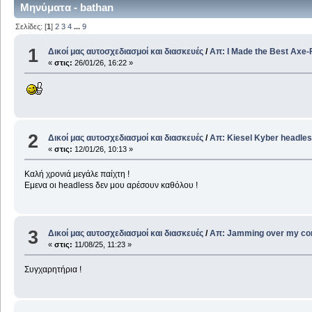
Μηνύματα - bathan
Σελίδες: [
1
]
2
3
4
...
9
1
Δικοί μας αυτοσχεδιασμοί και διασκευές
/
Απ: I Made the Best Axe-
«
στις:
26/01/26, 16:22 »
2
Δικοί μας αυτοσχεδιασμοί και διασκευές
/
Απ: Kiesel Kyber headles
«
στις:
12/01/26, 10:13 »
Καλή χρονιά μεγάλε παίχτη !
Εμενα οι headless δεν μου αρέσουν καθόλου !
3
Δικοί μας αυτοσχεδιασμοί και διασκευές
/
Απ: Jamming over my con
«
στις:
11/08/25, 11:23 »
Συγχαρητήρια !