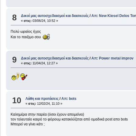
8
Δικοί μας αυτοσχεδιασμοί και διασκευές
/
Απ: New Kiesel Delos Ton
«
στις:
03/06/24, 10:52 »
Πολύ ωραίος ήχος
Και το παιξιμο σου
9
Δικοί μας αυτοσχεδιασμοί και διασκευές
/
Απ: Power metal improv
«
στις:
11/04/24, 12:27 »
10
Λάθη και προτάσεις
/
Απ: bots
«
στις:
12/02/24, 11:10 »
Καλημέρα στην παρέα (όσοι έχουν απομείνει)
τον τελευταίο καιρό το φόρουμ κατακλύζεται από ομαδικά post απο bots
Μπορεί να γίνει κάτι ;