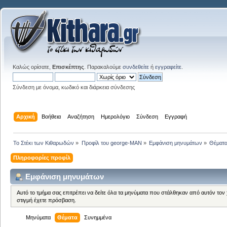
Καλώς ορίσατε,
Επισκέπτης
. Παρακαλούμε
συνδεθείτε
ή
εγγραφείτε
.
Σύνδεση με όνομα, κωδικό και διάρκεια σύνδεσης
Αρχική
Βοήθεια
Αναζήτηση
Ημερολόγιο
Σύνδεση
Εγγραφή
Το Στέκι των Κιθαρωδών
»
Προφίλ του george-MAN
»
Εμφάνιση μηνυμάτων
»
Θέματ
Πληροφορίες προφίλ
Εμφάνιση μηνυμάτων
Αυτό το τμήμα σας επιτρέπει να δείτε όλα τα μηνύματα που στάλθηκαν από αυτόν τον
στιγμή έχετε πρόσβαση.
Μηνύματα
Θέματα
Συνημμένα