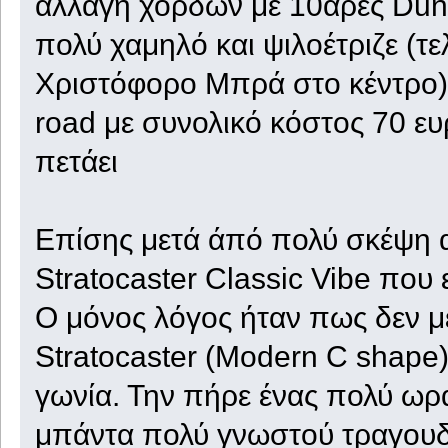
αλλαγή χορδών με 10άρες Dunlo
πολύ χαμηλό και ψιλοέτριζε (τε
Χριστόφορο Μπρά στο κέντρο), 
road με συνολικό κόστος 70 ευ
πετάει
Επίσης μετά άπό πολύ σκέψη
Stratocaster Classic Vibe που ε
Ο μόνος λόγος ήταν πως δεν μ
Stratocaster (Modern C shape)
γωνία. Την πήρε ένας πολύ ωρα
μπάντα πολύ γνωστού τραγουδ