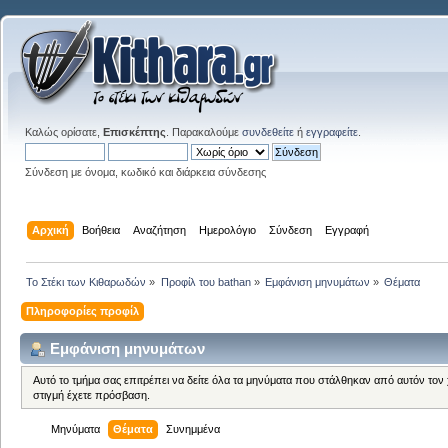
Καλώς ορίσατε,
Επισκέπτης
. Παρακαλούμε
συνδεθείτε
ή
εγγραφείτε
.
Σύνδεση με όνομα, κωδικό και διάρκεια σύνδεσης
Αρχική
Βοήθεια
Αναζήτηση
Ημερολόγιο
Σύνδεση
Εγγραφή
Το Στέκι των Κιθαρωδών
»
Προφίλ του bathan
»
Εμφάνιση μηνυμάτων
»
Θέματα
Πληροφορίες προφίλ
Εμφάνιση μηνυμάτων
Αυτό το τμήμα σας επιτρέπει να δείτε όλα τα μηνύματα που στάλθηκαν από αυτόν τον
στιγμή έχετε πρόσβαση.
Μηνύματα
Θέματα
Συνημμένα