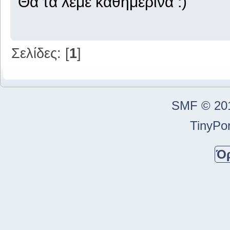
Θα τα λέμε καθημερινά
Σελίδες: [
1
]
SMF © 20
TinyPor
Ό