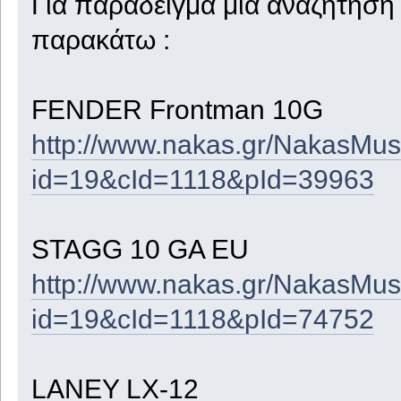
Για παράδειγμα μια αναζήτηση
παρακάτω :
FENDER Frontman 10G
http://www.nakas.gr/NakasMusi
id=19&cId=1118&pId=39963
STAGG 10 GA EU
http://www.nakas.gr/NakasMusi
id=19&cId=1118&pId=74752
LANEY LX-12