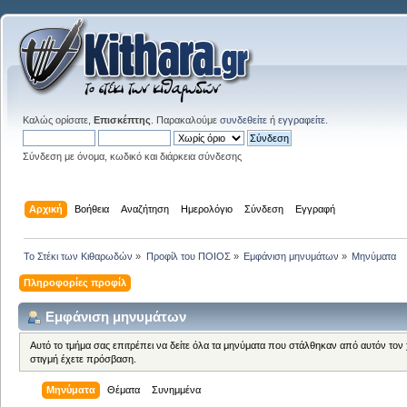
Καλώς ορίσατε,
Επισκέπτης
. Παρακαλούμε
συνδεθείτε
ή
εγγραφείτε
.
Σύνδεση με όνομα, κωδικό και διάρκεια σύνδεσης
Αρχική
Βοήθεια
Αναζήτηση
Ημερολόγιο
Σύνδεση
Εγγραφή
Το Στέκι των Κιθαρωδών
»
Προφίλ του ΠΟΙΟΣ
»
Εμφάνιση μηνυμάτων
»
Μηνύματα
Πληροφορίες προφίλ
Εμφάνιση μηνυμάτων
Αυτό το τμήμα σας επιτρέπει να δείτε όλα τα μηνύματα που στάλθηκαν από αυτόν τον
στιγμή έχετε πρόσβαση.
Μηνύματα
Θέματα
Συνημμένα