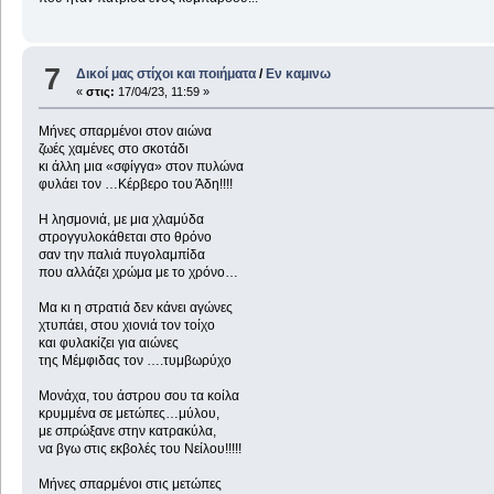
7
Δικοί μας στίχοι και ποιήματα
/
Εν καμινω
«
στις:
17/04/23, 11:59 »
Μήνες σπαρμένοι στον αιώνα
ζωές χαμένες στο σκοτάδι
κι άλλη μια «σφίγγα» στον πυλώνα
φυλάει τον …Κέρβερο του Άδη!!!!
Η λησμονιά, με μια χλαμύδα
στρογγυλοκάθεται στο θρόνο
σαν την παλιά πυγολαμπίδα
που αλλάζει χρώμα με το χρόνο…
Μα κι η στρατιά δεν κάνει αγώνες
χτυπάει, στου χιονιά τον τοίχο
και φυλακίζει για αιώνες
της Μέμφιδας τον ….τυμβωρύχο
Μονάχα, του άστρου σου τα κοίλα
κρυμμένα σε μετώπες…μύλου,
με σπρώξανε στην κατρακύλα,
να βγω στις εκβολές του Νείλου!!!!!
Μήνες σπαρμένοι στις μετώπες