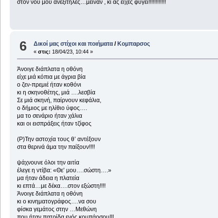
στον νου μου ανεξίτηλες…μείναν , κι ας είχες φύγει!!!!!!!!!!!!
6
Δικοί μας στίχοι και ποιήματα
/
Κομπαρσος
«
στις:
18/04/23, 10:44 »
Άνοιγε διάπλατα η οθόνη
είχε μιά κόπια με άγρια βία
ο ζεν-πρεμιέ ήταν κοθόνι
κι η σκηνοθέτης, μιά ….λεσβία
Σε μιά σκηνή, παίρνουν κεφάλια,
ο δήμιος με ηλίθιο ύφος….
μα το σενάριο ήταν χάλια
και οι εισπράξεις ήταν τζίφος
(Ρ)Την αστοχία τους θ’ αντέξουν
στα θερινά άμα την παίξουν!!!!
ψάχνουνε όλοι την αιτία
έλεγε η ντίβα: «Θε’ μου….σώστη….»
μα ήταν άδεια η πλατεία
κι επτά…με δέκα….στον εξώστη!!!!
Άνοιγε διάπλατα η οθόνη
κι ο κινηματογράφος….να σου
φίσκα γεμάτος στην …Μεθώνη
που ήταν πατρίδα ενός κομπάρσου!!!