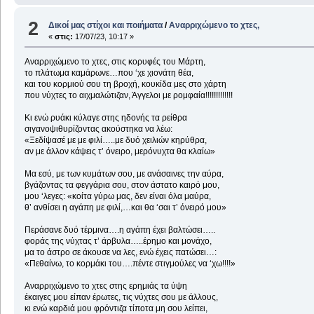
2
Δικοί μας στίχοι και ποιήματα
/
Αναρριχώμενο το χτες,
«
στις:
17/07/23, 10:17 »
Αναρριχώμενο το χτες, στις κορυφές του Μάρτη,
το πλάτωμα καμάρωνε…που ‘χε χιονάτη θέα,
και του κορμιού σου τη βροχή, κουκίδα μες στο χάρτη
που νύχτες το αιχμαλώτιζαν, Άγγελοι με ρομφαία!!!!!!!!!!!!!
Κι ενώ ρυάκι κύλαγε στης ηδονής τα ρείθρα
σιγανοψιθυρίζοντας ακούστηκα να λέω:
«Ξεδίψασέ με με φιλί…..με δυό χειλιών κηρύθρα,
αν με άλλον κάψεις τ’ όνειρο, μερόνυχτα θα κλαίω»
Μα εσύ, με των κυμάτων σου, με ανάσαινες την αύρα,
βγάζοντας τα φεγγάρια σου, στον άστατο καιρό μου,
μου ‘λεγες: «κοίτα γύρω μας, δεν είναι όλα μαύρα,
θ’ ανθίσει η αγάπη με φιλί,…και θα ‘σαι τ’ όνειρό μου»
Περάσανε δυό τέρμινα….η αγάπη έχει βαλτώσει…..
φοράς της νύχτας τ’ άρβυλα…..έρημο και μονάχο,
μα το άστρο σε άκουσε να λες, ενώ έχεις πατώσει…:
«Πεθαίνω, το κορμάκι του….πέντε στιγμούλες να ‘χω!!!!»
Αναρριχώμενο το χτες στης ερημιάς τα ύψη
έκαιγες μου είπαν έρωτες, τις νύχτες σου με άλλους,
κι ενώ καρδιά μου φρόντιζα τίποτα μη σου λείπει,