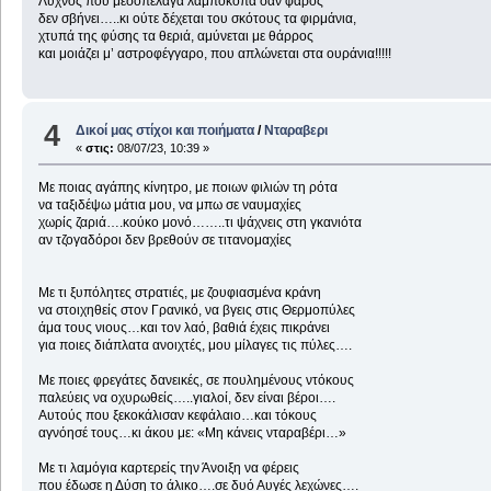
Λύχνος που μεσοπέλαγα λαμποκοπά σαν φάρος
δεν σβήνει…..κι ούτε δέχεται του σκότους τα φιρμάνια,
χτυπά της φύσης τα θεριά, αμύνεται με θάρρος
και μοιάζει μ’ αστροφέγγαρο, που απλώνεται στα ουράνια!!!!!
4
Δικοί μας στίχοι και ποιήματα
/
Νταραβερι
«
στις:
08/07/23, 10:39 »
Με ποιας αγάπης κίνητρο, με ποιων φιλιών τη ρότα
να ταξιδέψω μάτια μου, να μπω σε ναυμαχίες
χωρίς ζαριά….κούκο μονό……..τι ψάχνεις στη γκανιότα
αν τζογαδόροι δεν βρεθούν σε τιτανομαχίες
Με τι ξυπόλητες στρατιές, με ζουφιασμένα κράνη
να στοιχηθείς στον Γρανικό, να βγεις στις Θερμοπύλες
άμα τους νιους…και τον λαό, βαθιά έχεις πικράνει
για ποιες διάπλατα ανοιχτές, μου μίλαγες τις πύλες….
Με ποιες φρεγάτες δανεικές, σε πουλημένους ντόκους
παλεύεις να οχυρωθείς…..γιαλοί, δεν είναι βέροι….
Αυτούς που ξεκοκάλισαν κεφάλαιο…και τόκους
αγνόησέ τους…κι άκου με: «Μη κάνεις νταραβέρι…»
Με τι λαμόγια καρτερείς την Άνοιξη να φέρεις
που έδωσε η Δύση το άλικο….σε δυό Αυγές λεχώνες….