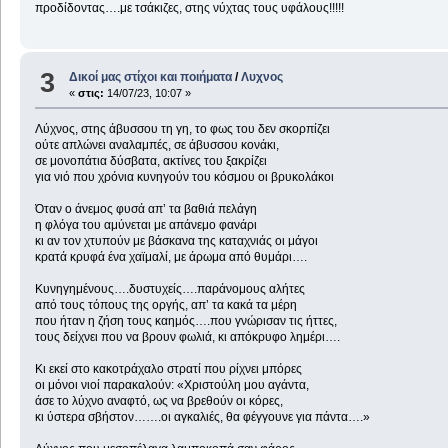
προδίδοντας….με τσάκιζες, στης νύχτας τους υφάλους!!!!!
3
Δικοί μας στίχοι και ποιήματα
/
Λυχνος
«
στις:
14/07/23, 10:07 »
Λύχνος, στης άβυσσου τη γη, το φως του δεν σκορπίζει
ούτε απλώνει αναλαμπές, σε άβυσσου κονάκι,
σε μονοπάτια δύσβατα, ακτίνες του ξακρίζει
για νιό που χρόνια κυνηγούν του κόσμου οι βρυκολάκοι
Όταν ο άνεμος φυσά απ’ τα βαθιά πελάγη
η φλόγα του αμύνεται με απάνεμο φανάρι
κι αν τον χτυπούν με βάσκανα της καταχνιάς οι μάγοι
κρατά κρυφά ένα χαϊμαλί, με άρωμα από θυμάρι….
Κυνηγημένους….δυστυχείς….παράνομους αλήτες
από τους τόπους της οργής, απ’ τα κακά τα μέρη
που ήταν η ζήση τους καημός….που γνώρισαν τις ήττες,
τους δείχνει που να βρουν φωλιά, κι απόκρυφο λημέρι….
Κι εκεί στο κακοτράχαλο στρατί που ρίχνει μπόρες
οι μόνοι νιοί παρακαλούν: «Χριστούλη μου αγάντα,
άσε το λύχνο αναφτό, ως να βρεθούν οι κόρες,
κι ύστερα σβήστον…….οι αγκαλιές, θα φέγγουνε για πάντα….»