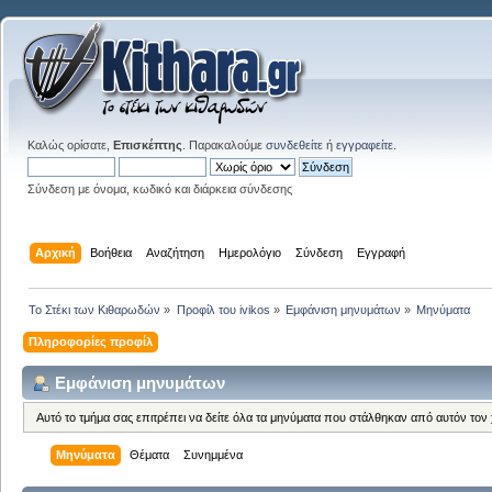
Καλώς ορίσατε,
Επισκέπτης
. Παρακαλούμε
συνδεθείτε
ή
εγγραφείτε
.
Σύνδεση με όνομα, κωδικό και διάρκεια σύνδεσης
Αρχική
Βοήθεια
Αναζήτηση
Ημερολόγιο
Σύνδεση
Εγγραφή
Το Στέκι των Κιθαρωδών
»
Προφίλ του ivikos
»
Εμφάνιση μηνυμάτων
»
Μηνύματα
Πληροφορίες προφίλ
Εμφάνιση μηνυμάτων
Αυτό το τμήμα σας επιτρέπει να δείτε όλα τα μηνύματα που στάλθηκαν από αυτόν τον
Μηνύματα
Θέματα
Συνημμένα