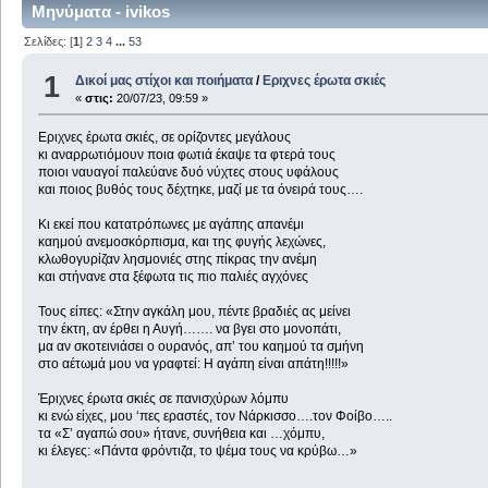
Μηνύματα - ivikos
Σελίδες: [
1
]
2
3
4
...
53
1
Δικοί μας στίχοι και ποιήματα
/
Εριχνες έρωτα σκιές
«
στις:
20/07/23, 09:59 »
Εριχνες έρωτα σκιές, σε ορίζοντες μεγάλους
κι αναρρωτιόμουν ποια φωτιά έκαψε τα φτερά τους
ποιοι ναυαγοί παλεύανε δυό νύχτες στους υφάλους
και ποιος βυθός τους δέχτηκε, μαζί με τα όνειρά τους….
Κι εκεί που κατατρόπωνες με αγάπης απανέμι
καημού ανεμοσκόρπισμα, και της φυγής λεχώνες,
κλωθογυρίζαν λησμονιές στης πίκρας την ανέμη
και στήνανε στα ξέφωτα τις πιο παλιές αγχόνες
Τους είπες: «Στην αγκάλη μου, πέντε βραδιές ας μείνει
την έκτη, αν έρθει η Αυγή……. να βγει στο μονοπάτι,
μα αν σκοτεινιάσει ο ουρανός, απ’ του καημού τα σμήνη
στο αέτωμά μου να γραφτεί: Η αγάπη είναι απάτη!!!!!»
Έριχνες έρωτα σκιές σε πανισχύρων λόμπυ
κι ενώ είχες, μου ‘πες εραστές, τον Νάρκισσο….τον Φοίβο…..
τα «Σ’ αγαπώ σου» ήτανε, συνήθεια και …χόμπυ,
κι έλεγες: «Πάντα φρόντιζα, το ψέμα τους να κρύβω…»