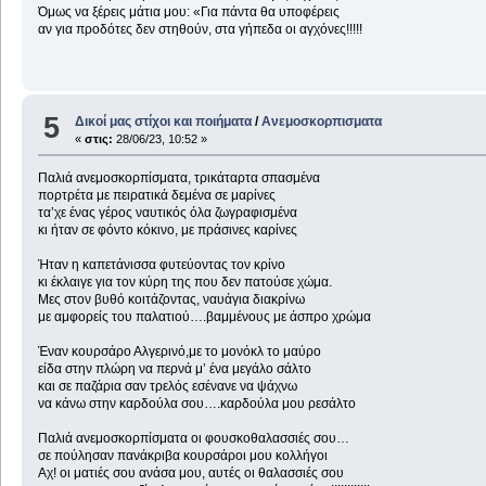
Όμως να ξέρεις μάτια μου: «Για πάντα θα υποφέρεις
αν για προδότες δεν στηθούν, στα γήπεδα οι αγχόνες!!!!!
5
Δικοί μας στίχοι και ποιήματα
/
Ανεμοσκορπισματα
«
στις:
28/06/23, 10:52 »
Παλιά ανεμοσκορπίσματα, τρικάταρτα σπασμένα
πορτρέτα με πειρατικά δεμένα σε μαρίνες
τα’χε ένας γέρος ναυτικός όλα ζωγραφισμένα
κι ήταν σε φόντο κόκινο, με πράσινες καρίνες
Ήταν η καπετάνισσα φυτεύοντας τον κρίνο
κι έκλαιγε για τον κύρη της που δεν πατούσε χώμα.
Μες στον βυθό κοιτάζοντας, ναυάγια διακρίνω
με αμφορείς του παλατιού….βαμμένους με άσπρο χρώμα
Έναν κουρσάρο Αλγερινό,με το μονόκλ το μαύρο
είδα στην πλώρη να περνά μ’ ένα μεγάλο σάλτο
και σε παζάρια σαν τρελός εσένανε να ψάχνω
να κάνω στην καρδούλα σου….καρδούλα μου ρεσάλτο
Παλιά ανεμοσκορπίσματα οι φουσκοθαλασσιές σου…
σε πούλησαν πανάκριβα κουρσάροι μου κολλήγοι
Αχ! οι ματιές σου ανάσα μου, αυτές οι θαλασσιές σου