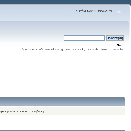
Το Στέκι των Κιθαρωδών
Νέα:
Δείτε την σελίδα του kithara.gr στο
facebook
, στο
twitter
, και στο
youtube
τήν την στιγμή έχετε πρόσβαση.