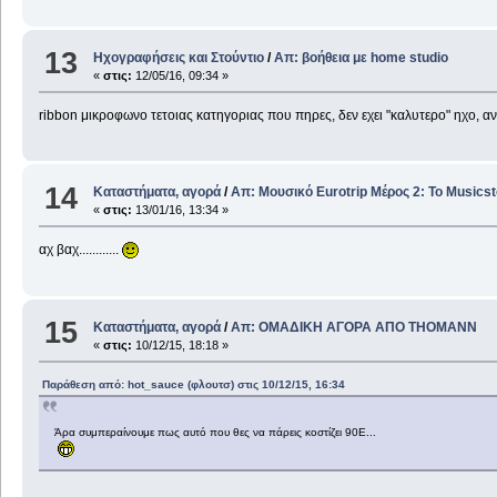
13
Ηχογραφήσεις και Στούντιο
/
Απ: βοήθεια με home studio
«
στις:
12/05/16, 09:34 »
ribbon μικροφωνο τετοιας κατηγοριας που πηρες, δεν εχει "καλυτερο" ηχο, α
14
Καταστήματα, αγορά
/
Απ: Μουσικό Eurotrip Μέρος 2: Το Musics
«
στις:
13/01/16, 13:34 »
αχ βαχ............
15
Καταστήματα, αγορά
/
Απ: ΟΜΑΔΙΚΗ ΑΓΟΡΑ ΑΠΟ THOMANΝ
«
στις:
10/12/15, 18:18 »
Παράθεση από: hot_sauce (φλουτσ) στις 10/12/15, 16:34
Άρα συμπεραίνουμε πως αυτό που θες να πάρεις κοστίζει 90Ε...