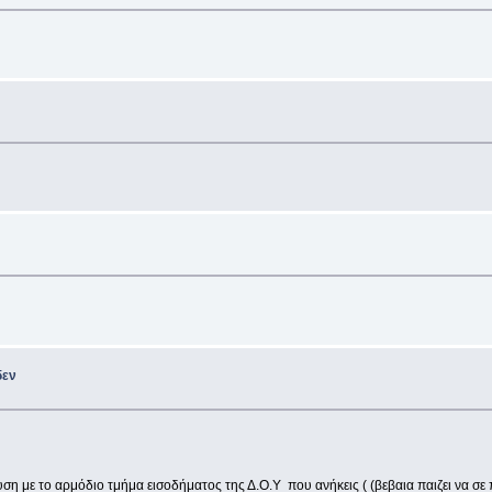
δεν
λυση με το αρμόδιο τμήμα εισοδήματος της Δ.Ο.Υ που ανήκεις ( (βεβαια παιζει να σε