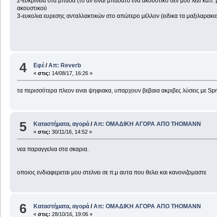
2-ευκρίνεια στα μπάσα (το αν ειναι μπασατο ενα ακουστικο δεν μου λεει κάτι
ακουστικού
3-ευκολια ευρεσης ανταλλακτικών στο απώτερο μέλλον (ειδικα τα μαξιλαρακια 
4
Εφέ
/
Απ: Reverb
«
στις:
14/08/17, 16:26 »
τα περισσότερα πλεον ειναι ψηφιακα, υπαρχουν βεβαια ακριβες λύσεις με Spr
5
Καταστήματα, αγορά
/
Απ: ΟΜΑΔΙΚΗ ΑΓΟΡΑ ΑΠΟ THOMANΝ
«
στις:
30/11/16, 14:52 »
νεα παραγγελια στα σκαρια.
οποιος ενδιαφερεται μου στελνει σε π.μ αυτα που θελει και κανονιζομαστε
6
Καταστήματα, αγορά
/
Απ: ΟΜΑΔΙΚΗ ΑΓΟΡΑ ΑΠΟ THOMANΝ
«
στις:
28/10/16, 19:06 »