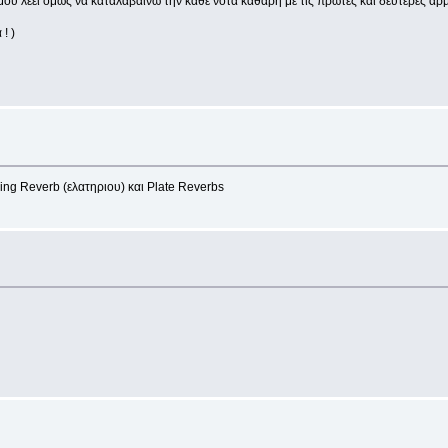
. μου λεει όμως να καταλαβαίνω την κάθε νοτα καθαρη με τις πρώτες και δεύτερες αρ
! )
ing Reverb (ελατηριου) και Plate Reverbs