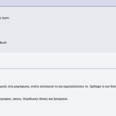
ς ηχου.
θινό!
ιαρροές στα μικρόφωνα, οπότε απολαυσε το και εκμεταλλεύσου το. Spillage is our frie
γραφεις, ακους, διορθωνεις θεσεις και ξαναμανα.