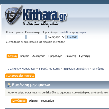
Καλώς ορίσατε,
Επισκέπτης
. Παρακαλούμε
συνδεθείτε
ή
εγγραφείτε
.
Σύνδεση με όνομα, κωδικό και διάρκεια σύνδεσης
Αρχική
Βοήθεια
Αναζήτηση
Ημερολόγιο
Σύνδεση
Εγγραφή
Το Στέκι των Κιθαρωδών
»
Προφίλ του Korgy
»
Εμφάνιση μηνυμάτων
»
Μηνύματα
Πληροφορίες προφίλ
Εμφάνιση μηνυμάτων
Αυτό το τμήμα σας επιτρέπει να δείτε όλα τα μηνύματα που στάλθηκαν από αυτόν τον
Μηνύματα
Θέματα
Συνημμένα