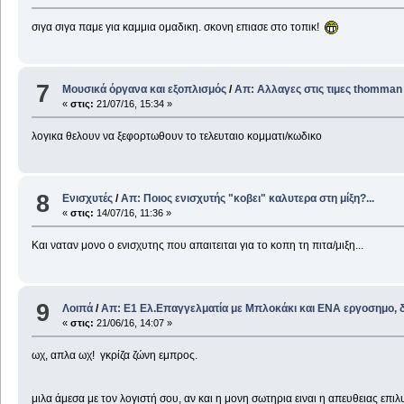
σιγα σιγα παμε για καμμια ομαδικη. σκονη επιασε στο τοπικ!
7
Μουσικά όργανα και εξοπλισμός
/
Απ: Αλλαγες στις τιμες thomman
«
στις:
21/07/16, 15:34 »
λογικα θελουν να ξεφορτωθουν το τελευταιο κομματι/κωδικο
8
Ενισχυτές
/
Απ: Ποιος ενισχυτής "κοβει" καλυτερα στη μίξη?...
«
στις:
14/07/16, 11:36 »
Και ναταν μονο ο ενισχυτης που απαιτειται για το κοπη τη πιτα/μιξη...
9
Λοιπά
/
Απ: E1 Ελ.Επαγγελματία με Μπλοκάκι και ΕΝΑ εργοσημο, 
«
στις:
21/06/16, 14:07 »
ωχ, απλα ωχ! γκρίζα ζώνη εμπρος.
μιλα άμεσα με τον λογιστή σου, αν και η μονη σωτηρια ειναι η απευθειας επι