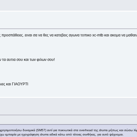
ς προσπάθειες. ειναι σα να θες να κατεβεις αγωνα τοπικο xc-mtb και ακομα να μαθαιν
 τα αυτια σου και των φιλων σου!
λιες και ΓΙΑΟΥΡΤΙ
να χρησιμοποιήσω δυναμικά (SM57) αντί για πυκνωτικά στα overhead της drums μήπως και σώσω λ
έχω εμπειρία με ηχογράφηση drums ειδικά κάτω από τέτοιες συνθήκες, για αυτό ψάχνομαι.