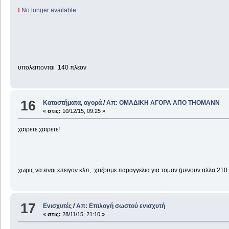
!
No longer available
υπολειπονται 140 πλεον
16
Καταστήματα, αγορά
/
Απ: ΟΜΑΔΙΚΗ ΑΓΟΡΑ ΑΠΟ THOMANΝ
«
στις:
10/12/15, 09:25 »
χαιρετε χαιρετε!
χωρις να ειναι επειγον κλπ, χτιζουμε παραγγελια για τομαν (μενουν αλλα 21
17
Ενισχυτές
/
Απ: Επιλογή σωστού ενισχυτή
«
στις:
28/11/15, 21:10 »