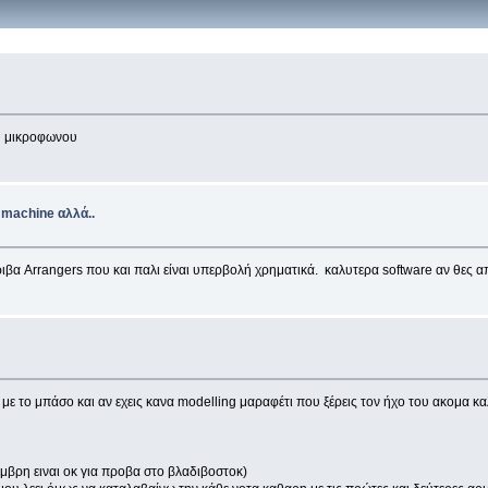
ου μικροφωνου
machine αλλά..
ιβα Arrangers που και παλι είναι υπερβολή χρηματικά. καλυτερα software αν θες α
ι με το μπάσο και αν εχεις κανα modelling μαραφέτι που ξέρεις τον ήχο του ακομα 
μβρη ειναι οκ για προβα στο βλαδιβοστοκ)