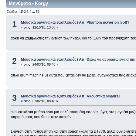
Μηνύματα - Korgy
Σελίδες: [
1
]
2
3
4
...
56
1
Μουσικά όργανα και εξοπλισμός
/
Απ: Phantom power on ή οff?
«
στις:
12/10/18, 13:58 »
αρκει να χαμηλωσεις την ενταση των ηχειων και το GAIN του προενισχυτη τ
2
Μουσικά όργανα και εξοπλισμός
/
Απ: Θελω να αγοράσω ενα drum 
«
στις:
24/03/18, 08:48 »
απλο drum machine με αυτα που ζητας δεν θα βρεις. αναγκαστικα πας σε ακρ
3
Μουσικά όργανα και εξοπλισμός
/
Απ: Ακουστικα binaural
«
στις:
07/02/18, 08:48 »
ακουστικά για μπάσο ειναι μια πολύ πονεμένη ιστορία...βγες στα μαγαζιά μαζ
παραμέτρους που θα σε ικανοποιούν:
1-άνεση στην τοποθετηση και στην χρήση (καλα τα DT770, αλλα ιουνιο-σεπτε