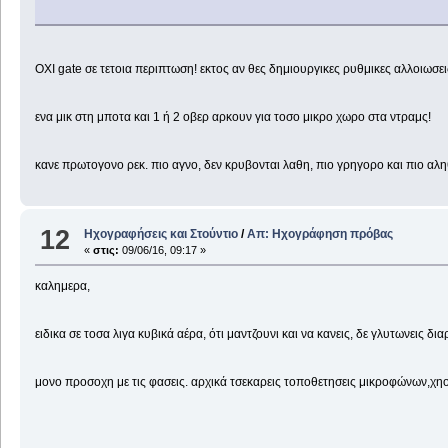
ΟΧΙ gate σε τετοια περιπτωση! εκτος αν θες δημιουργικες ρυθμικες αλλοιωσει
ενα μικ στη μποτα και 1 ή 2 οβερ αρκουν για τοσο μικρο χωρο στα ντραμς!
κανε πρωτογονο ρεκ. πιο αγνο, δεν κρυβονται λαθη, πιο γρηγορο και πιο αλη
12
Ηχογραφήσεις και Στούντιο
/
Απ: Ηχογράφηση πρόβας
«
στις:
09/06/16, 09:17 »
καλημερα,
ειδικα σε τοσα λιγα κυβικά αέρα, ότι μαντζουνι και να κανεις, δε γλυτωνεις δ
μονο προσοχη με τις φασεις. αρχικά τσεκαρεις τοποθετησεις μικροφώνων,χηο