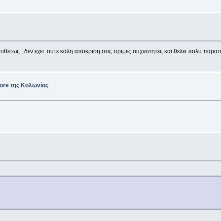
ντιθετως , δεν εχει ουτε καλη αποκριση στις πριμες συχνοτητες και θελει πολυ πα
tore της Κολωνίας