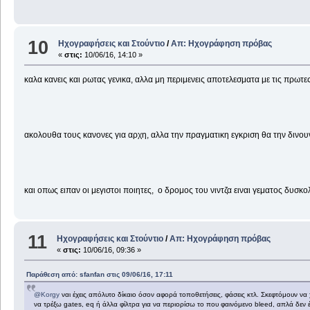
10
Ηχογραφήσεις και Στούντιο
/
Απ: Ηχογράφηση πρόβας
«
στις:
10/06/16, 14:10 »
καλα κανεις και ρωτας γενικα, αλλα μη περιμενεις αποτελεσματα με τις πρωτε
ακολουθα τους κανονες για αρχη, αλλα την πραγματικη εγκριση θα την δινουν
και οπως ειπαν οι μεγιστοι ποιητες, ο δρομος του νιντζα ειναι γεματος δυσκο
11
Ηχογραφήσεις και Στούντιο
/
Απ: Ηχογράφηση πρόβας
«
στις:
10/06/16, 09:36 »
Παράθεση από: sfanfan στις 09/06/16, 17:11
@Korgy
ναι έχεις απόλυτο δίκαιο όσον αφορά τοποθετήσεις, φάσεις κτλ. Σκεφτόμουν 
να τρέξω gates, eq ή άλλα φίλτρα για να περιορίσω το που φαινόμενο bleed, απλά δεν 