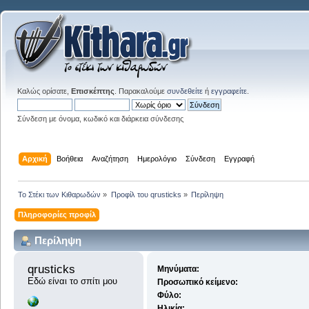
Καλώς ορίσατε,
Επισκέπτης
. Παρακαλούμε
συνδεθείτε
ή
εγγραφείτε
.
Σύνδεση με όνομα, κωδικό και διάρκεια σύνδεσης
Αρχική
Βοήθεια
Αναζήτηση
Ημερολόγιο
Σύνδεση
Εγγραφή
Το Στέκι των Κιθαρωδών
»
Προφίλ του qrusticks
»
Περίληψη
Πληροφορίες προφίλ
Περίληψη
qrusticks 
Μηνύματα:
Εδώ είναι το σπίτι μου
Προσωπικό κείμενο:
Φύλο:
Ηλικία: