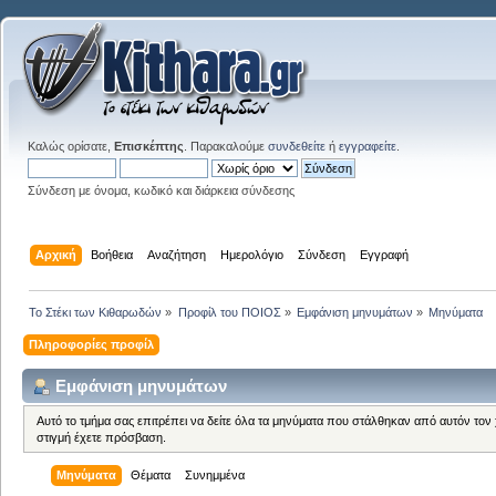
Καλώς ορίσατε,
Επισκέπτης
. Παρακαλούμε
συνδεθείτε
ή
εγγραφείτε
.
Σύνδεση με όνομα, κωδικό και διάρκεια σύνδεσης
Αρχική
Βοήθεια
Αναζήτηση
Ημερολόγιο
Σύνδεση
Εγγραφή
Το Στέκι των Κιθαρωδών
»
Προφίλ του ΠΟΙΟΣ
»
Εμφάνιση μηνυμάτων
»
Μηνύματα
Πληροφορίες προφίλ
Εμφάνιση μηνυμάτων
Αυτό το τμήμα σας επιτρέπει να δείτε όλα τα μηνύματα που στάλθηκαν από αυτόν τον
στιγμή έχετε πρόσβαση.
Μηνύματα
Θέματα
Συνημμένα