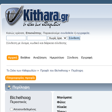
Καλώς ορίσατε,
Επισκέπτης
. Παρακαλούμε
συνδεθείτε
ή
εγγραφείτε
.
Σύνδεση με όνομα, κωδικό και διάρκεια σύνδεσης
Αρχική
Βοήθεια
Αναζήτηση
Ημερολόγιο
Σύνδεση
Εγγραφή
Το Στέκι των Κιθαρωδών
»
Προφίλ του Bichelhoog
»
Περίληψη
Πληροφορίες προφίλ
Περίληψη
Bichelhoog 
Μηνύματα:
Περαστικός
Φύλο:
Ηλικία:
Αποσυνδεδεμένος
Τόπος: