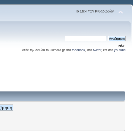
Το Στέκι των Κιθαρωδών
Νέα:
Δείτε την σελίδα του kithara.gr στο
facebook
, στο
twitter
, και στο
youtube