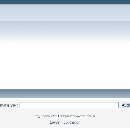
τηση για:
π.χ.
Όργουελ "Η φάρμα των ζώων" -ταινία
Σύνθετη αναζήτηση