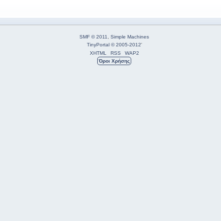
SMF © 2011
,
Simple Machines
TinyPortal
© 2005-2012
'
XHTML
RSS
WAP2
Όροι Χρήσης