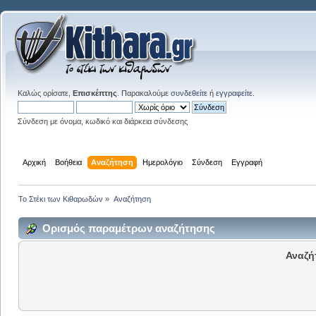
Καλώς ορίσατε,
Επισκέπτης
. Παρακαλούμε
συνδεθείτε
ή
εγγραφείτε
.
Σύνδεση με όνομα, κωδικό και διάρκεια σύνδεσης
Αρχική
Βοήθεια
Αναζήτηση
Ημερολόγιο
Σύνδεση
Εγγραφή
Το Στέκι των Κιθαρωδών
»
Αναζήτηση
Ορισμός παραμέτρων αναζήτησης
Αναζή