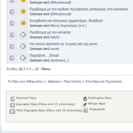
Ξεκίνησε από
@Morpheus@
Προβλημα με τον κωδικο προσβασης εισαγωγης στα windows.
Ξεκίνησε από
@Morpheus@
SongBook και ελληνικοί χαρακτήρες. Βοήθεια!
Ξεκίνησε από
Μάνος Καμπούρης (m.k.)
Πρόβλημα με τον winamp
Ξεκίνησε από
fotis61
Για οσους αγαπατε τις λυχνιες,και οχι μονο..
Ξεκίνησε από
saved
Παράξενα ....Email
Ξεκίνησε από
Sandman1_1
Σελίδες: [
1
]
2
3
4
...
20
Πάνω
Το Στέκι των Κιθαρωδών
»
Διάφορα
»
Περί παντός
»
Επιστήμη και Τεχνολογία
Κανονικό θέμα
Κλειδωμένο θέμα
Μόνιμο θέμα
Δημοφιλές θέμα (Πάνω από 15 απαντήσεις)
Ψηφοφορία
Πολύ δημοφιλές θέμα (Πάνω από 25 απαντήσεις)