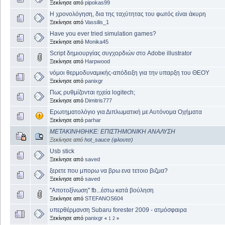
Ξεκίνησε από
pipokas99
Η χρονολόγηση, δια της ταχύτητας του φωτός είναι άκυρη
Ξεκίνησε από
Vassilis_1
Have you ever tried simulation games?
Ξεκίνησε από
Monika45
Script δημιουργίας συγχορδιών στο Adobe illustrator
Ξεκίνησε από
Harpwood
νόμοι θερμοδυναμικής-απόδειξη για την υπαρξη του ΘΕΟΥ
Ξεκίνησε από
panixgr
Πως ρυθμίζονται ηχεία logitech;
Ξεκίνησε από
Dimitris777
Ερωτηματολόγιο για Διπλωματική με Αυτόνομα Οχήματα
Ξεκίνησε από
parhar
ΜΕΤΑΚΙΝΗΘΗΚΕ: ΕΠΙΣΤΗΜΟΝΙΚΗ ΑΝΑΛΥΣΗ
Ξεκίνησε από
hot_sauce (φλουτσ)
Usb stick
Ξεκίνησε από
saved
ξερετε που μπορω να βρω ενα τετοιο βιζμα?
Ξεκίνησε από
saved
''Αποτοξίνωση'' fb...έστω κατά βούληση
Ξεκίνησε από
STEFANOS604
υπερθέρμανση Subaru forester 2009 - ατμόσφαιρα
Ξεκίνησε από
panixgr
«
1
2
»