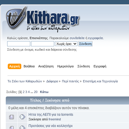
Καλώς ορίσατε,
Επισκέπτης
. Παρακαλούμε
συνδεθείτε
ή
εγγραφείτε
.
Σύνδεση με όνομα, κωδικό και διάρκεια σύνδεσης
Αρχική
Βοήθεια
Αναζήτηση
Ημερολόγιο
Σύνδεση
Εγγραφή
Το Στέκι των Κιθαρωδών
»
Διάφορα
»
Περί παντός
»
Επιστήμη και Τεχνολογία
Σελίδες: [
1
]
2
3
4
...
20
Κάτω
Τίτλος
/
Ξεκίνησε από
0 μέλη και 4 επισκέπτες διαβάζουν αυτόν τον πίνακα.
Ηττα της ΑΕΠΙ για τα torrents
Ξεκίνησε από
freemind
Προτάσεις για νέο κολλητήρι