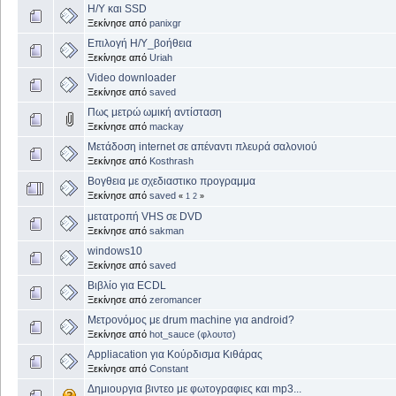
Η/Υ και SSD
Ξεκίνησε από
panixgr
Επιλογή Η/Υ_βοήθεια
Ξεκίνησε από
Uriah
Video downloader
Ξεκίνησε από
saved
Πως μετρώ ωμική αντίσταση
Ξεκίνησε από
mackay
Μετάδοση internet σε απέναντι πλευρά σαλονιού
Ξεκίνησε από
Kosthrash
Βογθεια με σχεδιαστικο προγραμμα
Ξεκίνησε από
saved
«
1
2
»
μετατροπή VHS σε DVD
Ξεκίνησε από
sakman
windows10
Ξεκίνησε από
saved
Βιβλίο για ECDL
Ξεκίνησε από
zeromancer
Μετρονόμος με drum machine για android?
Ξεκίνησε από
hot_sauce (φλουτσ)
Appliacation για Κούρδισμα Κιθάρας
Ξεκίνησε από
Constant
Δημιουργια βιντεο με φωτογραφιες και mp3...