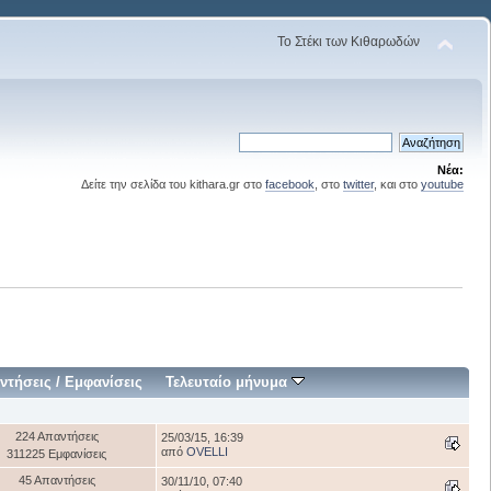
Το Στέκι των Κιθαρωδών
Νέα:
Δείτε την σελίδα του kithara.gr στο
facebook
, στο
twitter
, και στο
youtube
ντήσεις
/
Εμφανίσεις
Τελευταίο μήνυμα
224 Απαντήσεις
25/03/15, 16:39
από
OVELLI
311225 Εμφανίσεις
45 Απαντήσεις
30/11/10, 07:40