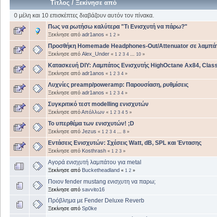
Τίτλος
/
Ξεκίνησε από
0 μέλη και 10 επισκέπτες διαβάζουν αυτόν τον πίνακα.
Πως να ρωτήσω καλύτερα "Τι Ενισχυτή να πάρω?"
Ξεκίνησε από
adr1anos
«
1
2
»
Προσθήκη Homemade Headphones-Out/Attenuator σε λαμπάτ
Ξεκίνησε από
Alex_Under
«
1
2
3
4
...
10
»
Κατασκευή DIY: Λαμπάτος Ενισχυτής HighOctane Ax84, Class
Ξεκίνησε από
adr1anos
«
1
2
3
4
»
Λυχνίες preamp/poweramp: Παρουσίαση, ρυθμίσεις
Ξεκίνησε από
adr1anos
«
1
2
3
4
»
Συγκριτικό τεστ modelling ενισχυτών
Ξεκίνησε από
Απόλλων
«
1
2
3
4
5
»
Το υπερθέμα των ενισχυτών! ;D
Ξεκίνησε από
Jezus
«
1
2
3
4
...
8
»
Εντάσεις Ενισχυτών: Σχέσεις Watt, dB, SPL και Έντασης
Ξεκίνησε από
Kosthrash
«
1
2
3
»
Αγορά ενισχυτή λαμπάτου για metal
Ξεκίνησε από
Bucketheadland
«
1
2
»
Ποιον fender mustang ενισχυτη να παρω;
Ξεκίνησε από
savvito16
Πρόβλημα με Fender Deluxe Reverb
Ξεκίνησε από
Sp0ke