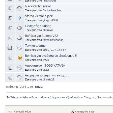
Ξεκίνησε από
ntinosblues
blackstar ht5 metal
Ξεκίνησε από
Bucketheadland
Stereo vs mono jack
Ξεκίνησε από
giorgos1990
Ενισχυτής Κιθάρας
Ξεκίνησε από
charavis
Βοήθεια για Bugera V22
Ξεκίνησε από
theycallmepacos
Τεχνική ερώτηση
Ξεκίνησε από
blks9791
«
1
2
3
4
»
Βοηθεια για αναβαθμιση εξοπλισμου !!
Ξεκίνησε από
Svvs
Απογοητευση BOSS KATANA
Ξεκίνησε από
vigier
Ακομη μια ερωτηση για ενισχυτη
Ξεκίνησε από
dimitris21
Σελίδες: [
1
]
2
3
4
...
39
Πάνω
Το Στέκι των Κιθαρωδών
»
Μουσικά όργανα και εξοπλισμός
»
Ενισχυτές
(Συντονιστές
Κανονικό θέμα
Κλειδωμένο θέμα