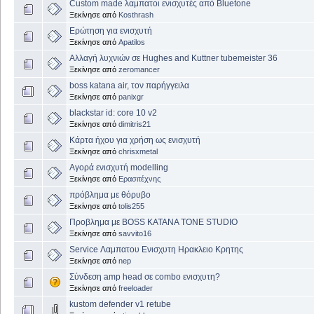
Custom made λαμπατοι ενισχυτές από Bluetone
Ξεκίνησε από
Kosthrash
Ερώτηση για ενισχυτή
Ξεκίνησε από
Apatilos
Αλλαγή λυχνιών σε Hughes and Kuttner tubemeister 36
Ξεκίνησε από
zeromancer
boss katana air, τον παρήγγειλα
Ξεκίνησε από
panixgr
blackstar id: core 10 v2
Ξεκίνησε από
dimitris21
Κάρτα ήχου για χρήση ως ενισχυτή
Ξεκίνησε από
chrisxmetal
Αγορά ενισχυτή modelling
Ξεκίνησε από
Ερασιτέχνης
πρόβλημα με θόρυβο
Ξεκίνησε από
tolis255
Προβλημα με BOSS KATANA TONE STUDIO
Ξεκίνησε από
savvito16
Service Λαμπατου Ενισχυτη Ηρακλειο Κρητης
Ξεκίνησε από
nep
Σύνδεση amp head σε combo ενισχυτη?
Ξεκίνησε από
freeloader
kustom defender v1 retube