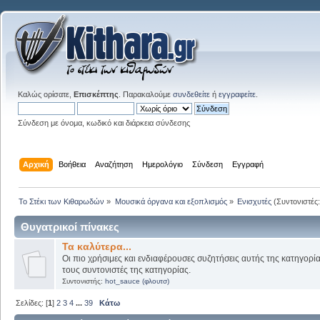
Καλώς ορίσατε,
Επισκέπτης
. Παρακαλούμε
συνδεθείτε
ή
εγγραφείτε
.
Σύνδεση με όνομα, κωδικό και διάρκεια σύνδεσης
Αρχική
Βοήθεια
Αναζήτηση
Ημερολόγιο
Σύνδεση
Εγγραφή
Το Στέκι των Κιθαρωδών
»
Μουσικά όργανα και εξοπλισμός
»
Ενισχυτές
(Συντονιστές
Θυγατρικοί πίνακες
Τα καλύτερα...
Οι πιο χρήσιμες και ενδιαφέρουσες συζητήσεις αυτής της κατηγορί
τους συντονιστές της κατηγορίας.
Συντονιστής:
hot_sauce (φλουτσ)
Σελίδες: [
1
]
2
3
4
...
39
Κάτω