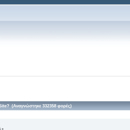
 Site? (Αναγνώστηκε 332358 φορές)
1 »