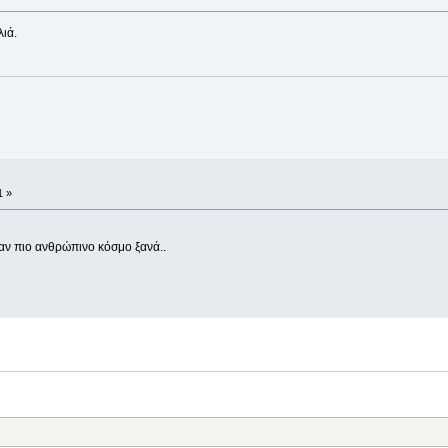
λιά.
1 »
έναν πιο ανθρώπινο κόσμο ξανά..