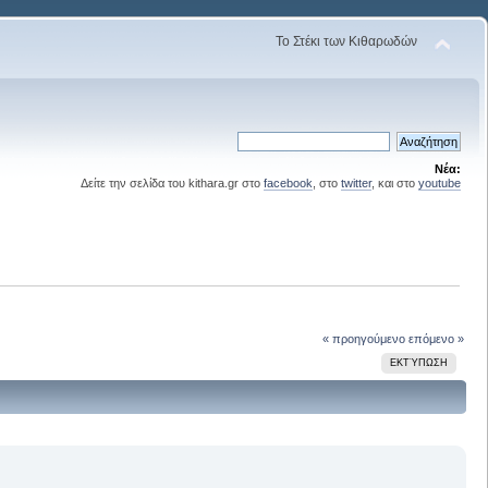
Το Στέκι των Κιθαρωδών
Νέα:
Δείτε την σελίδα του kithara.gr στο
facebook
, στο
twitter
, και στο
youtube
« προηγούμενο
επόμενο »
ΕΚΤΎΠΩΣΗ