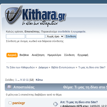
Καλώς ορίσατε,
Επισκέπτης
. Παρακαλούμε
συνδεθείτε
ή
εγγραφείτε
.
Σύνδεση με όνομα, κωδικό και διάρκεια σύνδεσης
Αρχική
Βοήθεια
Αναζήτηση
Ημερολόγιο
Σύνδεση
Εγγραφή
Το Στέκι των Κιθαρωδών
»
Διάφορα
»
Βιβλίο Εντυπώσεων
»
Τι μας τη δίνει στο Site?
Σελίδες:
1
...
9
10
11
[
12
]
Κάτω
Αποστολέας
Θέμα: Τι μας τη δίνει στο
0 μέλη και 1 επισκέπτης διαβάζουν αυτό το θέμα.
Απ: Τι μας τη δίνει στο Site?
panixgr
«
Απάντηση #275 στις:
14/05/20, 12:2