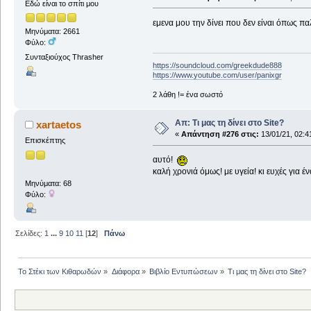
Εδώ είναι το σπίτι μου
εμενα μου την δίνει που δεν είναι όπως πα
Μηνύματα: 2661
Φύλο:
Συνταξιούχος Thrasher
https://soundcloud.com/greekdude888
https://www.youtube.com/user/panixgr
2 λάθη != ένα σωστό
Απ: Τι μας τη δίνει στο Site?
xartaetos
«
Απάντηση #276 στις:
13/01/21, 02:4
Επισκέπτης
αυτό!
καλή χρονιά όμως! με υγεία! κι ευχές για 
Μηνύματα: 68
Φύλο:
Σελίδες:
1
...
9
10
11
[
12
]
Πάνω
Το Στέκι των Κιθαρωδών
»
Διάφορα
»
Βιβλίο Εντυπώσεων
»
Τι μας τη δίνει στο Site?