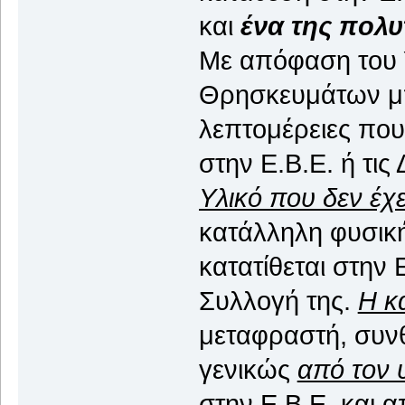
και
ένα της πολ
Με απόφαση του 
Θρησκευμάτων μπο
λεπτομέρειες πο
στην Ε.Β.Ε. ή τις
Υλικό που δεν έχε
κατάλληλη φυσική
κατατίθεται στην 
Συλλογή της.
Η κ
μεταφραστή, συνθ
γενικώς
από τον 
στην Ε.Β.Ε. και 