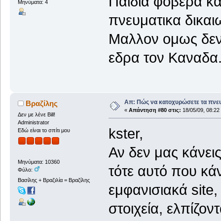
Παιδια φοβερα κα
Μηνύματα: 4
πνευματικα δικα
Μαλλον ομως δεν ε
εδρα τον Καναδα
Απ: Πώς να κατοχυρώσετε τα πνευ
Βραζίλης
«
Απάντηση #80 στις:
18/05/09, 08:22
Δεν με λένε Bill!
Administrator
kster,
Εδώ είναι το σπίτι μου
Αν δεν μας κάνεις
Μηνύματα: 10360
τότε αυτό που κάν
Φύλο:
Βασίλης + Βραζιλία = Βραζίλης
εμφανισιακά site
στοιχεία, ελπίζον