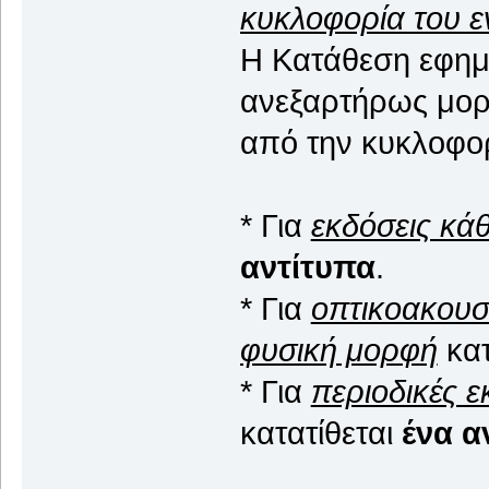
κυκλοφορία του 
Η Κατάθεση εφημ
ανεξαρτήρως μορφ
από την κυκλοφορ
* Για
εκδόσεις κά
αντίτυπα
.
* Για
οπτικοακουσ
φυσική μορφή
κατ
* Για
περιοδικές 
κατατίθεται
ένα α