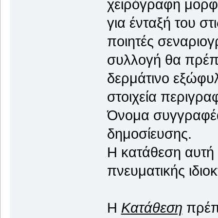
χειρόγραφη μορφή
για ένταξή του σ
ποιητές σεναριογρ
συλλογή θα πρέπε
δερμάτινο εξώφυλ
στοιχεία περιγραφ
Όνομα συγγραφέα,
δημοσίευσης.
Η κατάθεση αυτή 
πνευματικής ιδιοκ
Η
Κατάθεση
πρέπε