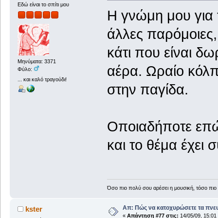
Εδώ είναι το σπίτι μου
Η γνώμη μου για 
άλλες παρόμοιες, 
κάτι που είναι δ
Μηνύματα: 3371
αέρα. Ωραίο κόλπ
Φύλο:
... και καλό τραγούδι!
στην παγίδα.
Οποιαδήποτε επώ
και το θέμα έχει 
Όσο πιο πολύ σου αρέσει η μουσική, τόσο πιο 
Απ: Πώς να κατοχυρώσετε τα πνευ
kster
«
Απάντηση #77 στις:
14/05/09, 15:01