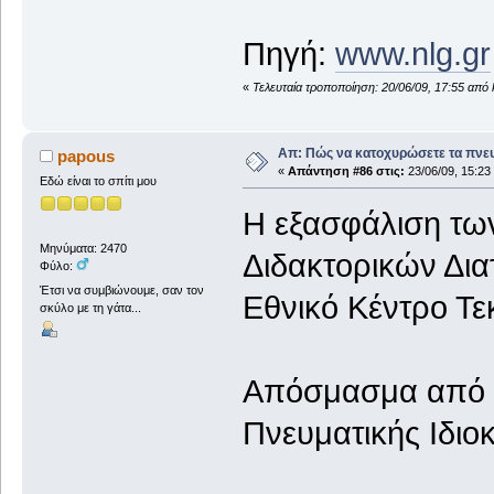
Πηγή:
www.nlg.gr
«
Τελευταία τροποποίηση: 20/06/09, 17:55 από 
Απ: Πώς να κατοχυρώσετε τα πνευ
papous
«
Απάντηση #86 στις:
23/06/09, 15:23
Εδώ είναι το σπίτι μου
Η εξασφάλιση τω
Μηνύματα: 2470
Διδακτορικών Δια
Φύλο:
Έτσι να συμβιώνουμε, σαν τον
Εθνικό Κέντρο Τε
σκύλο με τη γάτα...
Απόσμασμα από τ
Πνευματικής Ιδιοκ