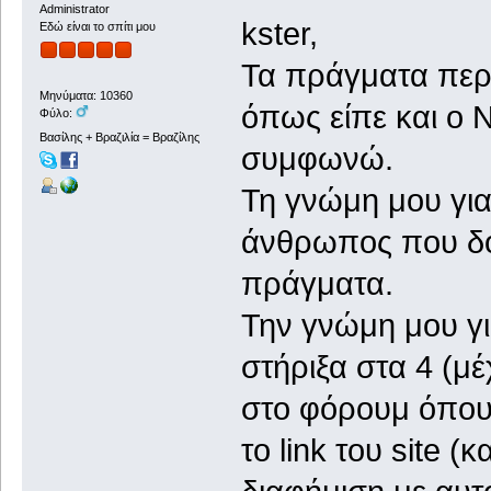
Administrator
kster,
Εδώ είναι το σπίτι μου
Τα πράγματα περ
Μηνύματα: 10360
όπως είπε και ο 
Φύλο:
Βασίλης + Βραζιλία = Βραζίλης
συμφωνώ.
Τη γνώμη μου για
άνθρωπος που δου
πράγματα.
Την γνώμη μου γι
στήριξα στα 4 (μέ
στο φόρουμ όπου 
το link του site (