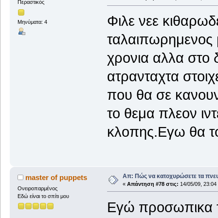
Περαστικός
Φιλε νεε κιθαρωδ
Μηνύματα: 4
ταλαιπωρημενος μ
χρονια αλλα στο δ
ατρανταχτα στοιχ
που θα σε κανουν
το θεμα πλεον ιν
κλοπης.Εγω θα το
Απ: Πώς να κατοχυρώσετε τα πνευ
master of puppets
«
Απάντηση #78 στις:
14/05/09, 23:04
Ονειροπαρμένος
Εδώ είναι το σπίτι μου
Εγώ προσωπικα τ