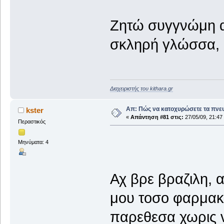
Ζητώ συγγνώμη α
σκληρή γλώσσα, α
Διαχειριστής του kithara.gr
Απ: Πώς να κατοχυρώσετε τα πνευ
kster
«
Απάντηση #81 στις:
27/05/09, 21:47
Περαστικός
Μηνύματα: 4
Αχ βρε βραζιλη, α
μου τοσο φαρμακι
παρεθεσα χωρις 