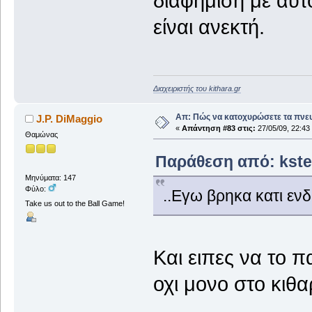
διαφήμιση με αυτ
είναι ανεκτή.
Διαχειριστής του kithara.gr
Απ: Πώς να κατοχυρώσετε τα πνευ
J.P. DiMaggio
«
Απάντηση #83 στις:
27/05/09, 22:43
Θαμώνας
Παράθεση από: kster
Μηνύματα: 147
Φύλο:
..Εγω βρηκα κατι εν
Take us out to the Ball Game!
Και ειπες να το 
οχι μονο στο κιθα