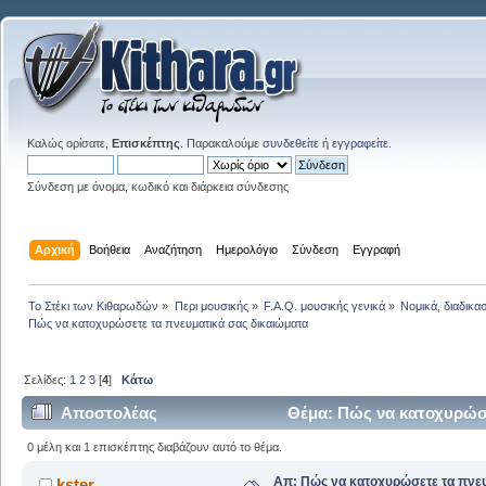
Καλώς ορίσατε,
Επισκέπτης
. Παρακαλούμε
συνδεθείτε
ή
εγγραφείτε
.
Σύνδεση με όνομα, κωδικό και διάρκεια σύνδεσης
Αρχική
Βοήθεια
Αναζήτηση
Ημερολόγιο
Σύνδεση
Εγγραφή
Το Στέκι των Κιθαρωδών
»
Περι μουσικής
»
F.A.Q. μουσικής γενικά
»
Νομικά, διαδικα
Πώς να κατοχυρώσετε τα πνευματικά σας δικαιώματα
Σελίδες:
1
2
3
[
4
]
Κάτω
Αποστολέας
Θέμα: Πώς να κατοχυρώσε
0 μέλη και 1 επισκέπτης διαβάζουν αυτό το θέμα.
Απ: Πώς να κατοχυρώσετε τα πνευ
kster