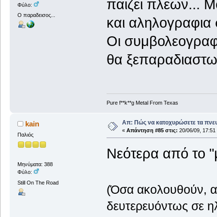
παιζει πλεων... 
Φύλο:
Ο παραδεισος...
και αληλογραφια 
Οι συμβολεογραφο
θα ξεπαραδιαστω
Pure f**k**g Metal From Texas
Απ: Πώς να κατοχυρώσετε τα πνευ
kain
«
Απάντηση #85 στις:
20/06/09, 17:51
Παλιός
Νεότερα από το "
Μηνύματα: 388
Φύλο:
Still On The Road
(Όσα ακολουθούν, α
δευτερευόντως σε η