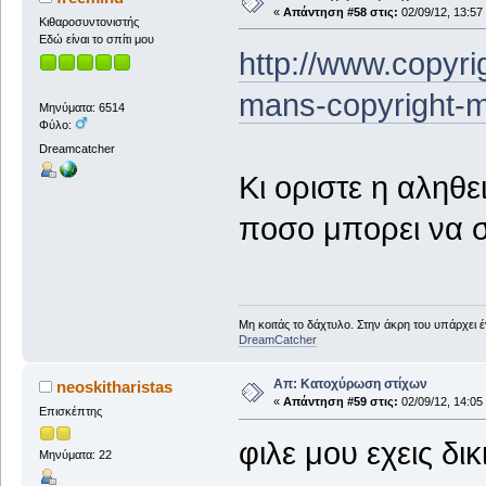
«
Απάντηση #58 στις:
02/09/12, 13:57
Κιθαροσυντονιστής
Εδώ είναι το σπίτι μου
http://www.copyri
mans-copyright-m
Μηνύματα: 6514
Φύλο:
Dreamcatcher
Kι οριστε η αληθε
ποσο μπορει να στ
Μη κοιτάς το δάχτυλο. Στην άκρη του υπάρχει 
DreamCatcher
Απ: Κατοχύρωση στίχων
neoskitharistas
«
Απάντηση #59 στις:
02/09/12, 14:05
Επισκέπτης
φιλε μου εχεις δι
Μηνύματα: 22