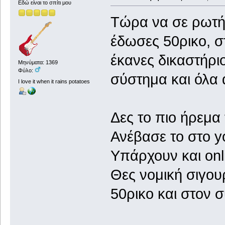
Εδώ είναι το σπίτι μου
Τώρα να σε ρωτή
έδωσες 50ρικο, σ
έκανες δικαστήριο
Μηνύματα: 1369
Φύλο:
σύστημα και όλα 
I love it when it rains potatoes
Δες το πιο ήρεμα
Ανέβασε το στο y
Υπάρχουν και onl
Θες νομική σιγου
50ρικο και στον 