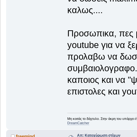
καλως....
Προσωπικα, πες μ
youtube για να ξ
προλαβω να δωσω
συμβαιολογραφο..
καποιος και να "
επιστολες και you
Μη κοιτάς το δάχτυλο. Στην άκρη του υπάρχει 
DreamCatcher
Απ: Κατοχύρωση στίχων
freemind