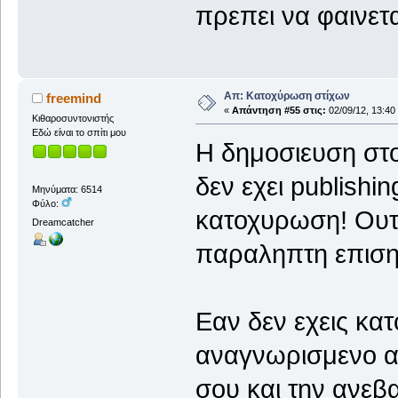
πρεπει να φαινετα
Απ: Κατοχύρωση στίχων
freemind
«
Απάντηση #55 στις:
02/09/12, 13:40
Κιθαροσυντονιστής
Εδώ είναι το σπίτι μου
Η δημοσιευση στ
δεν εχει publishi
Μηνύματα: 6514
Φύλο:
κατοχυρωση! Ουτε
Dreamcatcher
παραληπτη επιση
Εαν δεν εχεις κα
αναγνωρισμενο α
σου και την ανεβα