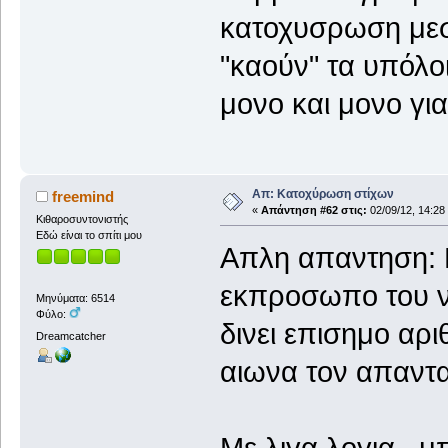
κατοχυσρωση μεσ
"καούν" τα υπόλο
μονο και μονο για
Απ: Κατοχύρωση στίχων
freemind
«
Απάντηση #62 στις:
02/09/12, 14:28
Κιθαροσυντονιστής
Εδώ είναι το σπίτι μου
Απλη απαντηση: Κ
εκπροσωπο του ν
Μηνύματα: 6514
Φύλο:
δινει επισημο αρ
Dreamcatcher
αιωνα τον απαντα
Με λιγα λογια...μ