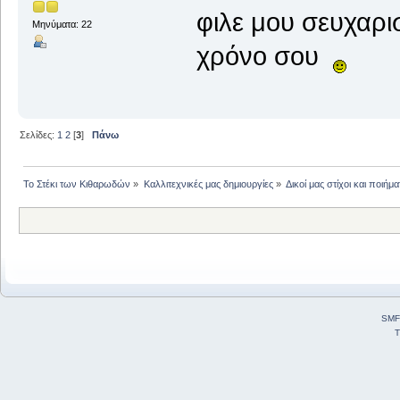
φιλε μου σευχαρισ
Μηνύματα: 22
χρόνο σου
Σελίδες:
1
2
[
3
]
Πάνω
Το Στέκι των Κιθαρωδών
»
Καλλιτεχνικές μας δημιουργίες
»
Δικοί μας στίχοι και ποιήμα
SMF
T