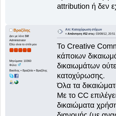
attribution ή δεν 
Απ: Κατοχύρωση στίχων
Βραζίλης
«
Απάντηση #52 στις:
03/08/12, 20:51
Δεν με λένε Bill!
Administrator
Το Creative Com
Εδώ είναι το σπίτι μου
κάποιων δικαιωμά
Μηνύματα: 10360
δικαιωμάτων ούτε
Φύλο:
Βασίλης + Βραζιλία = Βραζίλης
κατοχύρωσης.
Όλα τα δικαιώματ
Με το CC επιλέγε
δικαιώματα χρήση
διανομής (με ανα