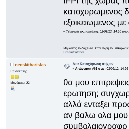
IFPI της χωρας πο
κατοχυρωμενος δι
εξοικειωμενος με α
«
Τελευταία τροποποίηση: 02/09/12, 14:10 από 
Μη κοιτάς το δάχτυλο. Στην άκρη του υπάρχει 
DreamCatcher
Απ: Κατοχύρωση στίχων
neoskitharistas
«
Απάντηση #61 στις:
02/09/12, 14:26
Επισκέπτης
θα μου επιτρεψεις
Μηνύματα: 22
ερωτηση; συγχωρε
αλλά ενταξει πρ
αν βαλω ολα μου 
συμβολαιογραφο δ