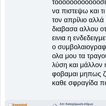
τοοοοοοοοοοοοσες
να πιστεψω και τ
τον απρίλιο αλλά 
διαβασα αλλου οτ
εινια η ενδεδειγμ
ο συμβολαιογραφ
ολα μου τα τραγου
λύση και μάλλον η
φοβαμαι μηπως ζη
καθε σφραγίδα πο
Απ: Κατοχύρωση στίχων
freemind