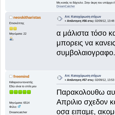
Μη κοιτάς το δάχτυλο. Στην άκρη του υπάρχει 
DreamCatcher
Απ: Κατοχύρωση στίχων
neoskitharistas
«
Απάντηση #56 στις:
02/09/12, 13:48
Επισκέπτης
α μάλιστα τόσο κα
Μηνύματα: 22
μπορεις να κανεις
συμβολαιογραφο..
Απ: Κατοχύρωση στίχων
freemind
«
Απάντηση #57 στις:
02/09/12, 13:53
Κιθαροσυντονιστής
Εδώ είναι το σπίτι μου
Παρακολουθω αυτ
Απριλιο σχεδον κ
Μηνύματα: 6514
Φύλο:
οσα ειπαμε, ακομ
Dreamcatcher