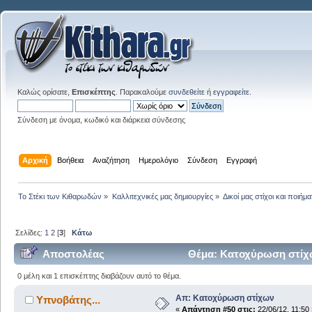
Καλώς ορίσατε,
Επισκέπτης
. Παρακαλούμε
συνδεθείτε
ή
εγγραφείτε
.
Σύνδεση με όνομα, κωδικό και διάρκεια σύνδεσης
Αρχική
Βοήθεια
Αναζήτηση
Ημερολόγιο
Σύνδεση
Εγγραφή
Το Στέκι των Κιθαρωδών
»
Καλλιτεχνικές μας δημιουργίες
»
Δικοί μας στίχοι και ποιήμα
Σελίδες:
1
2
[
3
]
Κάτω
Αποστολέας
Θέμα: Κατοχύρωση στίχω
0 μέλη και 1 επισκέπτης διαβάζουν αυτό το θέμα.
Απ: Κατοχύρωση στίχων
Υπνοβάτης...
«
Απάντηση #50 στις:
22/06/12, 11:50 