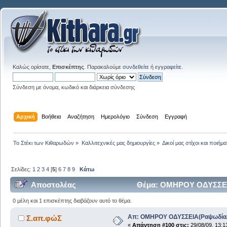
Καλώς ορίσατε,
Επισκέπτης
. Παρακαλούμε
συνδεθείτε
ή
εγγραφείτε
.
Σύνδεση με όνομα, κωδικό και διάρκεια σύνδεσης
Αρχική
Βοήθεια
Αναζήτηση
Ημερολόγιο
Σύνδεση
Εγγραφή
Το Στέκι των Κιθαρωδών
»
Καλλιτεχνικές μας δημιουργίες
»
Δικοί μας στίχοι και ποιήμα
Σελίδες:
1
2
3
4
[
5
]
6
7
8
9
Κάτω
Αποστολέας
Θέμα: ΟΜΗΡΟΥ ΟΔΥΣΣΕΙΑ(
0 μέλη και 1 επισκέπτης διαβάζουν αυτό το θέμα.
Απ: ΟΜΗΡΟΥ ΟΔΥΣΣΕΙΑ(ΡαψωδίαΑ+
Σ.απ.φώΣ
«
Απάντηση #100 στις:
29/08/09, 13:1