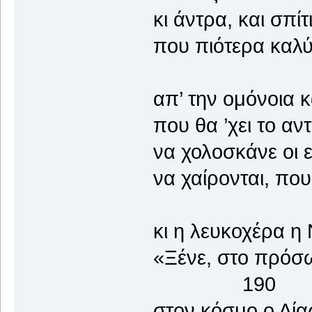
κι άντρα, και σπί
που πιότερα καλύ
απ’ την ομόνοια κ
που θα ’χει το αντ
να χολοσκάνε οι ε
να χαίρονται, που
κι η λευκοχέρα η
«Ξένε, στο πρό
190
στον κόσμο ο Δίας