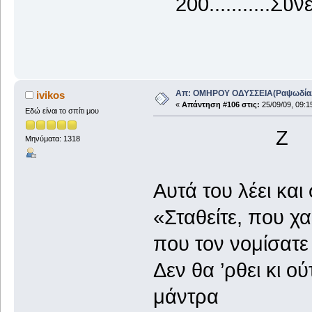
200...........Συνε
Απ: ΟΜΗΡΟΥ ΟΔΥΣΣΕΙΑ(ΡαψωδίαΑ+
ivikos
«
Απάντηση #106 στις:
25/09/09, 09:1
Εδώ είναι το σπίτι μου
Z
Μηνύματα: 1318
Αυτά του λέει και
«Σταθείτε, που χα
που τον νομίσατε
Δεν θα ’ρθει κι ο
μάντρα