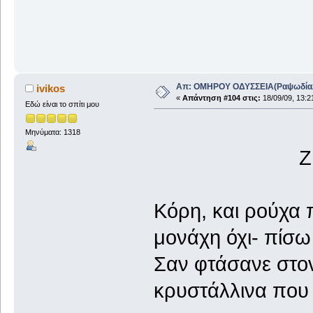
Απ: ΟΜΗΡΟΥ ΟΔΥΣΣΕΙΑ(ΡαψωδίαΑ+
ivikos
«
Απάντηση #104 στις:
18/09/09, 13:2
Εδώ είναι το σπίτι μου
Μηνύματα: 1318
Ζ
Κόρη, και ρούχα 
μονάχη όχι- πίσω
Σαν φτάσανε στο
κρυστάλλινα που 