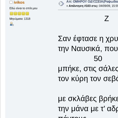
Απ: ΟΜΗΡΟΥ ΟΔΥΣΣΕΙΑ(ΡαψωδίαΑ+
ivikos
«
Απάντηση #103 στις:
04/09/09, 15:5
Εδώ είναι το σπίτι μου
Ζ
Μηνύματα: 1318
Σαν έφτασε η χρ
την Ναυσικά, που
50
μπήκε, στις σάλε
τον κύρη τον σεβ
με σκλάβες βρήκε
την μάνα με τ’ αδ