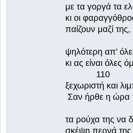
με τα γοργά τα ελ
κι οι φαραγγόθροφ
παίζουν μαζί της,
ψηλότερη απ’ όλε
κι ας είναι όλες
110
ξεχωριστή και λιμ
Σαν ήρθε η ώρα π
τα ρούχα της να δ
σκέψη περνά της 