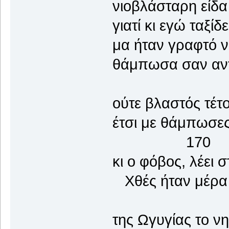
νιοβλάσταρη είδα 
γιατί κι εγώ ταξ
μα ήταν γραφτό να
θάμπωσα σαν αντ
ούτε βλαστός τέτ
έτσι με θάμπωσ
170
κι ο φόβος, λέει 
Χθές ήταν μέρα ε
της Ωγυγίας το ν