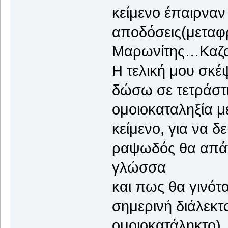
κείμενο έπαιρναν
αποδόσεις(μεταφ
Μαρωνίτης…Καζα
Η τελική μου σκέψ
δώσω σε τετράστ
ομοιοκαταληξία μ
κείμενο, για να δ
ραψωδός θα απάγ
γλώσσα
και πως θα γινότ
σημερινή διάλεκτο
ομοιοκατάληκτο) ...