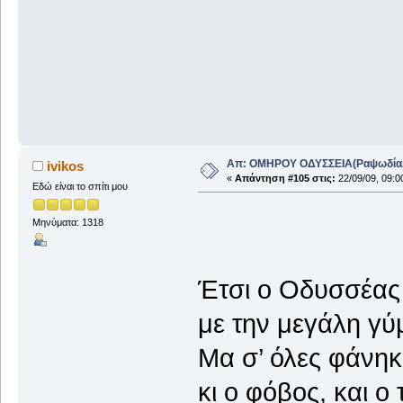
Απ: ΟΜΗΡΟΥ ΟΔΥΣΣΕΙΑ(ΡαψωδίαΑ+
ivikos
«
Απάντηση #105 στις:
22/09/09, 09:0
Εδώ είναι το σπίτι μου
Μηνύματα: 1318
Έτσι ο Οδυσσέας 
με την μεγάλη γύ
Μα σ’ όλες φάνηκ
κι ο φόβος, και ο