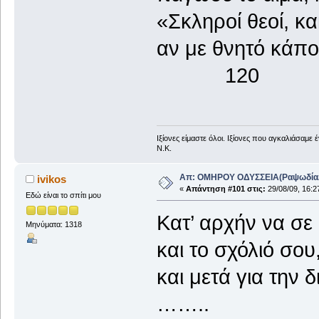
«Σκληροί θεοί, κ
αν με θνητό κά
120
Ιξίονες είμαστε όλοι. Iξίονες που αγκαλιάσαμε 
Ν.Κ.
Απ: ΟΜΗΡΟΥ ΟΔΥΣΣΕΙΑ(ΡαψωδίαΑ+
ivikos
«
Απάντηση #101 στις:
29/08/09, 16:2
Εδώ είναι το σπίτι μου
Κατ’ αρχήν να σε
Μηνύματα: 1318
και το σχόλιό σου
και μετά για την
……..