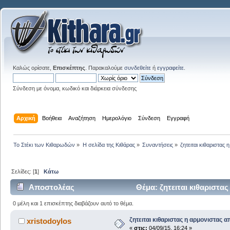
Καλώς ορίσατε,
Επισκέπτης
. Παρακαλούμε
συνδεθείτε
ή
εγγραφείτε
.
Σύνδεση με όνομα, κωδικό και διάρκεια σύνδεσης
Αρχική
Βοήθεια
Αναζήτηση
Ημερολόγιο
Σύνδεση
Εγγραφή
Το Στέκι των Κιθαρωδών
»
Η σελίδα της Κιθάρας
»
Συναντήσεις
»
ζητειται κιθαριστας
Σελίδες: [
1
]
Κάτω
Αποστολέας
Θέμα: ζητειται κιθαριστα
0 μέλη και 1 επισκέπτης διαβάζουν αυτό το θέμα.
ζητειται κιθαριστας η αρμονιστας 
xristodoylos
«
στις:
04/09/15, 16:24 »