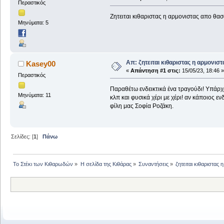
Περαστικός
Ζητειται κιθαριστας η αρμονιστας απο θασ
Μηνύματα: 5
Απ: ζητειται κιθαριστας η αρμονισ
Kasey00
«
Απάντηση #1 στις:
15/05/23, 18:46 »
Περαστικός
Παραθέτω ενδεικτικά ένα τραγούδι! Υπάρχο
Μηνύματα: 11
κλπ και φυσικά χέρι με χέρι! αν κάποιος εν
φίλη μας Σοφία Ροζάκη.
Σελίδες: [
1
]
Πάνω
Το Στέκι των Κιθαρωδών
»
Η σελίδα της Κιθάρας
»
Συναντήσεις
»
ζητειται κιθαριστας