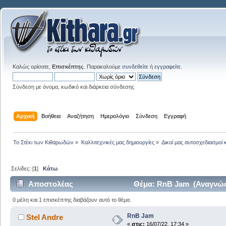
Καλώς ορίσατε,
Επισκέπτης
. Παρακαλούμε
συνδεθείτε
ή
εγγραφείτε
.
Σύνδεση με όνομα, κωδικό και διάρκεια σύνδεσης
Αρχική
Βοήθεια
Αναζήτηση
Ημερολόγιο
Σύνδεση
Εγγραφή
Το Στέκι των Κιθαρωδών
»
Καλλιτεχνικές μας δημιουργίες
»
Δικοί μας αυτοσχεδιασμοί 
Σελίδες: [
1
]
Κάτω
Αποστολέας
Θέμα: RnB Jam (Αναγνώσ
0 μέλη και 1 επισκέπτης διαβάζουν αυτό το θέμα.
RnB Jam
Stel Andre
«
στις:
16/07/22, 17:34 »