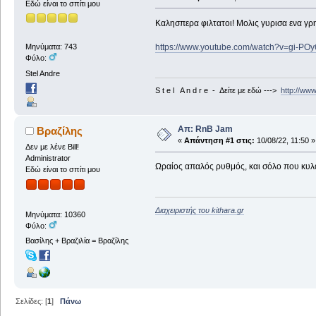
Εδώ είναι το σπίτι μου
Καλησπερα φιλτατοι! Μολις γυρισα ενα γρηγ
https://www.youtube.com/watch?v=gi-POy
Μηνύματα: 743
Φύλο:
Stel Andre
S t e l A n d r e - Δείτε με εδώ --->
http://ww
Απ: RnB Jam
Βραζίλης
«
Απάντηση #1 στις:
10/08/22, 11:50 »
Δεν με λένε Bill!
Administrator
Ωραίος απαλός ρυθμός, και σόλο που κυλ
Εδώ είναι το σπίτι μου
Διαχειριστής του kithara.gr
Μηνύματα: 10360
Φύλο:
Βασίλης + Βραζιλία = Βραζίλης
Σελίδες: [
1
]
Πάνω