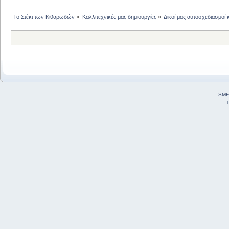
Το Στέκι των Κιθαρωδών
»
Καλλιτεχνικές μας δημιουργίες
»
Δικοί μας αυτοσχεδιασμοί 
SMF
T