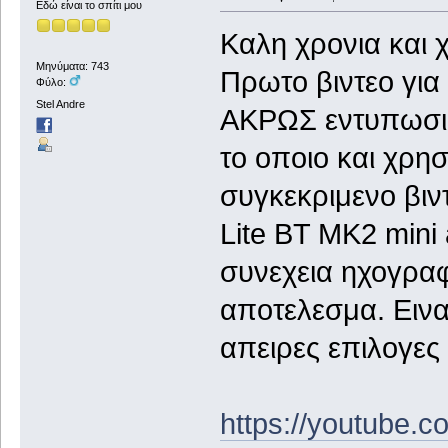
Εδώ είναι το σπίτι μου
Καλη χρονια και 
Μηνύματα: 743
Πρωτο βιντεο για 
Φύλο:
Stel Andre
ΑΚΡΩΣ εντυπωσια
το οποιο και χρη
συγκεκριμενο βιν
Lite BT MK2 mini
συνεχεια ηχογραφ
αποτελεσμα. Ειναι
απειρες επιλογες τ
https://youtub