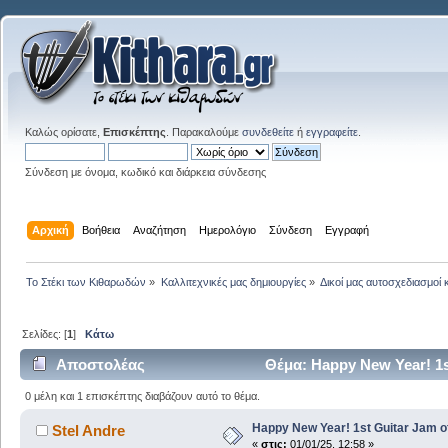
Καλώς ορίσατε,
Επισκέπτης
. Παρακαλούμε
συνδεθείτε
ή
εγγραφείτε
.
Σύνδεση με όνομα, κωδικό και διάρκεια σύνδεσης
Αρχική
Βοήθεια
Αναζήτηση
Ημερολόγιο
Σύνδεση
Εγγραφή
Το Στέκι των Κιθαρωδών
»
Καλλιτεχνικές μας δημιουργίες
»
Δικοί μας αυτοσχεδιασμοί 
Σελίδες: [
1
]
Κάτω
Αποστολέας
Θέμα: Happy New Year! 1s
0 μέλη και 1 επισκέπτης διαβάζουν αυτό το θέμα.
Happy New Year! 1st Guitar Jam o
Stel Andre
«
στις:
01/01/25, 12:58 »