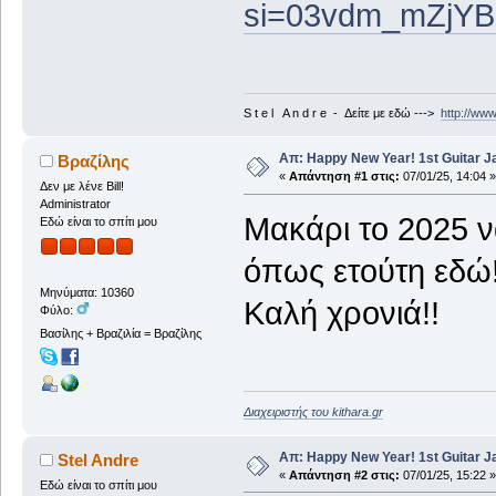
si=03vdm_mZjYB
S t e l A n d r e - Δείτε με εδώ --->
http://ww
Απ: Happy New Year! 1st Guitar J
Βραζίλης
«
Απάντηση #1 στις:
07/01/25, 14:04 »
Δεν με λένε Bill!
Administrator
Μακάρι το 2025 να
Εδώ είναι το σπίτι μου
όπως ετούτη εδώ
Μηνύματα: 10360
Καλή χρονιά!!
Φύλο:
Βασίλης + Βραζιλία = Βραζίλης
Διαχειριστής του kithara.gr
Απ: Happy New Year! 1st Guitar J
Stel Andre
«
Απάντηση #2 στις:
07/01/25, 15:22 »
Εδώ είναι το σπίτι μου