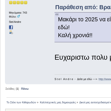
Παράθεση από: Βραζί
Μηνύματα: 743
Φύλο:
Μακάρι το 2025 να εί
Stel Andre
εδώ!
Καλή χρονιά!!
Ευχαριστω πολυ μ
S t e l A n d r e - Δείτε με εδώ --->
http://ww
Σελίδες: [
1
]
Πάνω
Το Στέκι των Κιθαρωδών
»
Καλλιτεχνικές μας δημιουργίες
»
Δικοί μας αυτοσχεδιασμοί 