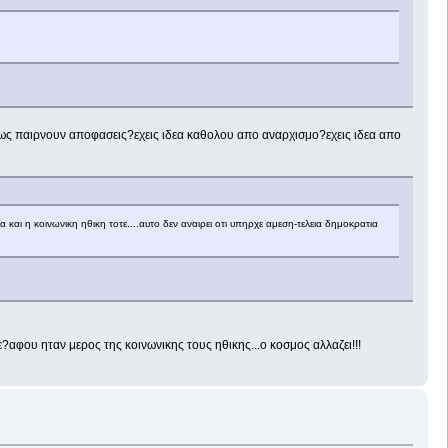
!πως παιρνουν αποφασεις?εχεις ιδεα καθολου απο αναρχισμο?εχεις ιδεα απο
 και η κοινωνικη ηθικη τοτε....αυτο δεν αναιρει οτι υπηρχε αμεση-τελεια δημοκρατια
?αφου ηταν μερος της κοινωνικης τους ηθικης...ο κοσμος αλλαζει!!!