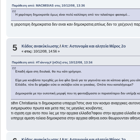
Παράθεση από: MACMISIAS στις 10/12/08, 13:36
Η χειρότερη δημοκρατία όμως είναι πολύ καλύτερη από τον τελειότερο φασισμό...
η χειροτερη δημοκρατια δεν ειναι καν δημοκρατια,απλως δεν το χει(χουν) πα
5
Κάδος ανακύκλωσης
/
Απ: Aστυνομία και αλητεία Μέρος 2ο
«
στις:
10/12/08, 14:56 »
Παράθεση από: #Γιάννης# [nOiz] στις 10/12/08, 13:34
Επειδή είμαι στη δουλειά, θα πω κάτι γρήγορο.
Είχα μια κουβέντα προχθές με ένα φίλο ξανά για τα γεγονότα και σε κάποια φάση μου είπε
Ελλάδα, τότε δε ψήφιζαν ούτε οι σκλάβοι ούτε οι γυναίκες. Οπότε που καταλήγουμε?
Δημοκρατία με την ουτοπική μορφή που τη φανταζόμαστε οι περισσότεροι δεν υπήρξε και
sthn Christiania τι δημοκρατια υπαρχει?στις ανα τον κοσμο αναρχικες-αυτον
ενημερωσου πρωτα και μετα πες τις μεγαλες κουβεντες.
τι σχεση εχει αυτο που λες με την αρχαια ελλαδα?αφου στην αρχαια ελλαδα οι 
υπηρχε αμεση-τελεια δημοκρατια στην αρχαια αθηνα.οσοι θεωρουνταν αθηναι
Κάδος ανακύκλωσης
/
Απ: Aστυνομία και αλητεία Μέρος 2ο