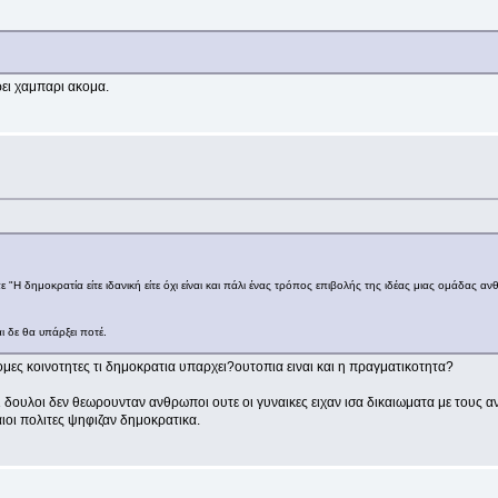
ρει χαμπαρι ακομα.
 "Η δημοκρατία είτε ιδανική είτε όχι είναι και πάλι ένας τρόπος επιβολής της ιδέας μιας ομάδας αν
 δε θα υπάρξει ποτέ.
ομες κοινοτητες τι δημοκρατια υπαρχει?ουτοπια ειναι και η πραγματικοτητα?
δουλοι δεν θεωρουνταν ανθρωποι ουτε οι γυναικες ειχαν ισα δικαιωματα με τους αντρε
οι πολιτες ψηφιζαν δημοκρατικα.