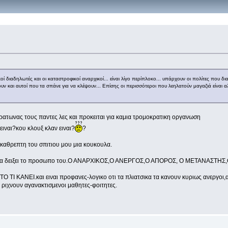
οί διαδηλωτές και οι καταστροφικοί αναρχικοί... είναι λίγο περίπλοκο... υπάρχουν οι πολίτες που
 και αυτοί που τα σπάνε για να κλέψουν... Επίσης οι περισσότεροι που λεηλατούν μαγαζιά είναι αλ
οκρατωνας τους παντες λες και προκειται για καμια τρομοκρατικη οργανωση
ειναι?κου κλουξ κλαν ειναι?
?
καθρεπτη του σπιτιου μου μια κουκουλα.
ν θελει να δειξει το προσωπο του.Ο ΑΝΑΡΧΙΚΟΣ,Ο ΑΝΕΡΓΟΣ,Ο ΑΠΟΡΟΣ, Ο ΜΕΤΑΝ
και ειναι προφανες-λογικο οτι τα πλιατσικα τα κανουν κυριως ανεργοι,αστεγοι,
 ριχνουν αγανακτισμενοι μαθητες-φοιτητες.