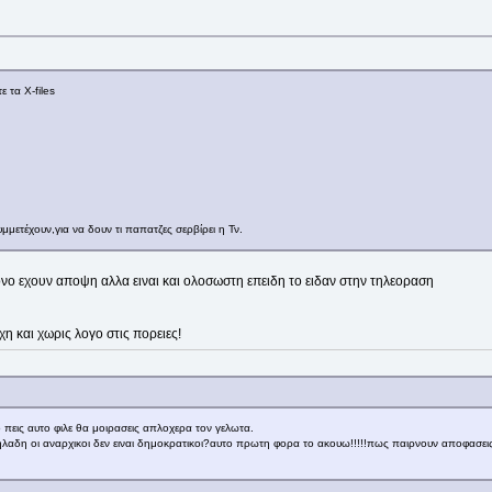
 τα X-files
υμμετέχουν,για να δουν τι παπατζες σερβίρει η Τν.
ονο εχουν αποψη αλλα ειναι και ολοσωστη επειδη το ειδαν στην τηλεοραση
χη και χωρις λογο στις πορειες!
 πεις αυτο φιλε θα μοιρασεις απλοχερα τον γελωτα.
?δηλαδη οι αναρχικοι δεν ειναι δημοκρατικοι?αυτο πρωτη φορα το ακουω!!!!!πως παιρνουν αποφασει