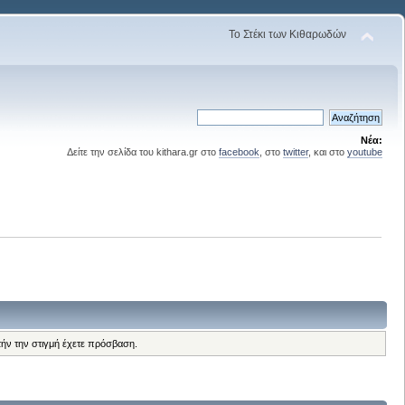
Το Στέκι των Κιθαρωδών
Νέα:
Δείτε την σελίδα του kithara.gr στο
facebook
, στο
twitter
, και στο
youtube
τήν την στιγμή έχετε πρόσβαση.