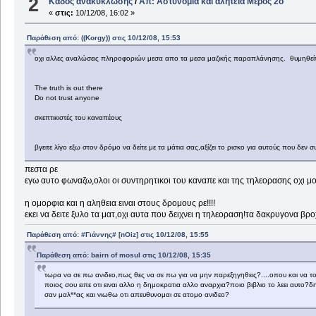
2
Κάδος ανακύκλωσης
/
Απ: Aστυνομία και αλητεία Μέρος 2ο
«
στις:
10/12/08, 16:02 »
Παράθεση από: ((Korgy)) στις 10/12/08, 15:53
οχι αλλες αναλώσεις πληροφοριών μεσα απο τα μεσα μαζικής παραπλάνησης. θυμηθείτε
The truth is out there
Do not trust anyone
σκεπτικιστές του καναπέους
βγειτε λίγο εξω στον δρόμο να δείτε με τα μάτια σας,αξίζει το ρισκο για αυτούς που δεν σ
πεστα ρε
εγω αυτο φωναζω,ολοι οι συντηρητικοι του καναπε και της τηλεορασης οχι μ
η ομορφια και η αληθεια ειναι στους δρομους ρε!!!!
εκει να δειτε ξυλο τα ματ,οχι αυτα που δειχνει η τηλεοραση!τα δακρυγονα βρο
Παράθεση από: #Γιάννης# [nOiz] στις 10/12/08, 15:55
Παράθεση από: bairn of mosul στις 10/12/08, 15:35
τωρα να σε πω ανιδεο,πως θες να σε πω για να μην παρεξηγηθεις?....οπου και να το
ποιος σου ειπε οτι ειναι αλλο η δημοκρατια αλλο αναρχια?ποιο βιβλιο το λεει αυτο
σαν μαλ**ας και νιωθω οτι απευθυνομαι σε ατομο ανιδεο?