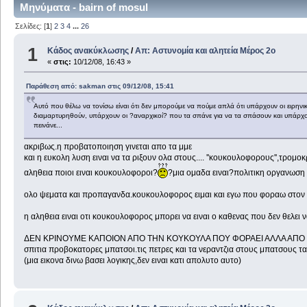
Μηνύματα - bairn of mosul
Σελίδες: [
1
]
2
3
4
...
26
1
Κάδος ανακύκλωσης
/
Απ: Aστυνομία και αλητεία Μέρος 2ο
«
στις:
10/12/08, 16:43 »
Παράθεση από: sakman στις 09/12/08, 15:41
Αυτό που θέλω να τονίσω είναι ότι δεν μπορούμε να πούμε απλά ότι υπάρχουν οι ειρηνικ
διαμαρτυρηθούν, υπάρχουν οι ?αναρχικοί? που τα σπάνε για να τα σπάσουν και υπάρχουν
πεινάνε...
ακριβως.η προβατοποιηση γινεται απο τα μμε
και η ευκολη λυση ειναι να τα ριξουν ολα στους.... ''κουκουλοφορους'',τρομ
αληθεια ποιοι ειναι κουκουλοφοροι?
?μια ομαδα ειναι?πολιτικη οργανωση 
ολο ψεματα και προπαγανδα.κουκουλοφορος ειμαι και εγω που φοραω στον 
η αληθεια ειναι οτι κουκουλοφορος μπορει να ειναι ο καθενας που δε
ΔΕΝ ΚΡΙΝΟΥΜΕ ΚΑΠΟΙΟΝ ΑΠΟ ΤΗΝ ΚΟΥΚΟΥΛΑ ΠΟΥ ΦΟΡΑΕΙ ΑΛΛΑ ΑΠΟ ΤΟ ΤΙ ΚΑΝΕΙ.
σπιτια προβοκατορες μπατσοι.τις πετρες και τα νεραντζια στους μπατσους τα
(μια εικονα δινω βασει λογικης,δεν ειναι κατι απολυτο αυτο)