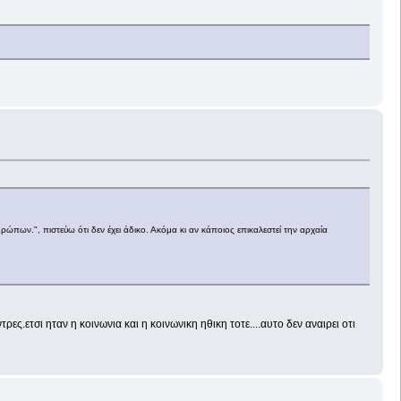
θρώπων.", πιστεύω ότι δεν έχει άδικο. Ακόμα κι αν κάποιος επικαλεστεί την αρχαία
ς.ετσι ηταν η κοινωνια και η κοινωνικη ηθικη τοτε....αυτο δεν αναιρει οτι