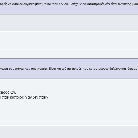
μπορείς να εισαι σε συγκεκριμένα μπλοκ που δεν συμμετέχουν σε καταστροφές εάν είσαι αντίθετος μ'αυτ
ην γνώμη σου πάντα πας στις πορείες.Είσαι και εσύ απ αυτούς που καταστρέφουν δηλώνοντας διαμα
πεισοδιων.
θα παει καποιος ή αν δεν παει?