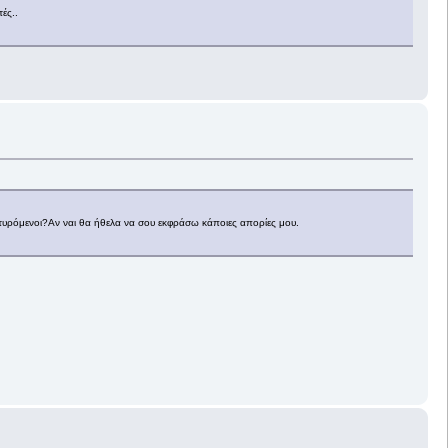
ές..
ρτυρόμενοι?Αν ναι θα ήθελα να σου εκφράσω κάποιες απορίες μου.