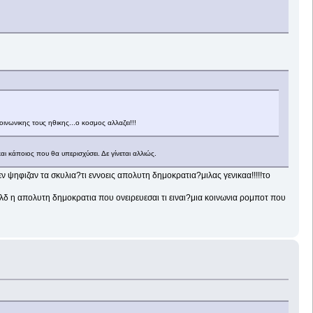
ινωνικης τους ηθικης...ο κοσμος αλλαζει!!!
 κάποιος που θα υπερισχύσει. Δε γίνεται αλλιώς.
ν ψηφιζαν τα σκυλια?τι εννοεις απολυτη δημοκρατια?μιλας γενικαα!!!!!το
?δλδ η απολυτη δημοκρατια που ονειρευεσαι τι ειναι?μια κοινωνια ρομποτ που