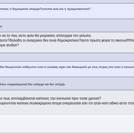
νοτητες τι δημοκρατια υπαρχει?ουτοπια ειναι και η πραγματικοτητα?
ε.
 να το πεις αυτο φιλε θα μοιρασεις απλοχερα τον γελωτα.
εει αυτο?δηλαδη οι αναρχικοι δεν ειναι δημοκρατικοι?αυτο πρωτη φορα το ακουω!!!!
ομο ανιδεο?
δεν θεωρουνταν ανθρωποι ουτε οι γυναικες ειχαν ισα δικαιωματα με τους αντρες.ετσι ηταν η κοινωνια
λον ονειρευόμαστε) δεν υπάρχει και δεν υπήρξε.
το πως αντιλαμβανεται καποιος την κοινωνια πριν τοσα χρονια?
ωρουνταν καποια συγκεκριμενα ατομα.ονειρευεσαι εσυ οτι ηταν κατι αδικο αυτο τοτε