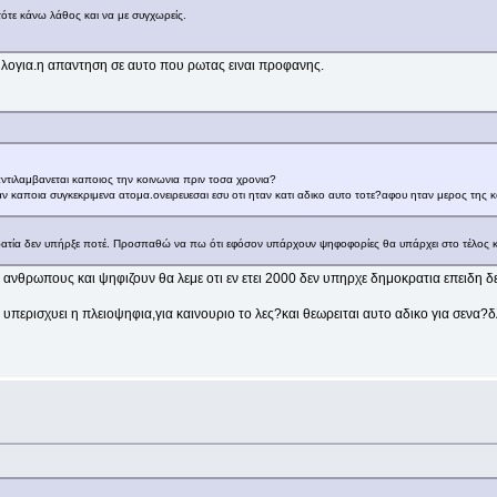
τότε κάνω λάθος και να με συγχωρείς.
α λογια.η απαντηση σε αυτο που ρωτας ειναι προφανης.
αντιλαμβανεται καποιος την κοινωνια πριν τοσα χρονια?
 καποια συγκεκριμενα ατομα.ονειρευεσαι εσυ οτι ηταν κατι αδικο αυτο τοτε?αφου ηταν μερος της κο
ρατία δεν υπήρξε ποτέ. Προσπαθώ να πω ότι εφόσον υπάρχουν ψηφοφορίες θα υπάρχει στο τέλος και
 ανθρωπους και ψηφιζουν θα λεμε οτι εν ετει 2000 δεν υπηρχε δημοκρατια επειδη δε
ς υπερισχυει η πλειοψηφια,για καινουριο το λες?και θεωρειται αυτο αδικο για σενα