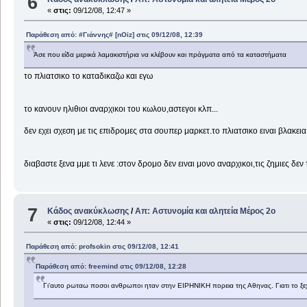
6
«
στις:
09/12/08, 12:47 »
Παράθεση από: #Γιάννης# [nOiz] στις 09/12/08, 12:39
Άσε που είδα μερικά λαμακιστήρια να κλέβουν και πράγματα από τα καταστήματα
το πλιατσικο το καταδικαζω και εγω
το κανουν ηλιθιοι αναρχικοι του κωλου,αστεγοι κλπ...
δεν εχει σχεση με τις επιδρομες στα σουπερ μαρκετ.το πλιατσικο ειναι βλακεια
διαβαστε ξενα μμε τι λενε :στον δρομο δεν ειναι μονο αναρχικοι,τις ζημιες
7
Κάδος ανακύκλωσης
/
Απ: Aστυνομία και αλητεία Μέρος 2ο
«
στις:
09/12/08, 12:44 »
Παράθεση από: profsokin στις 09/12/08, 12:41
Παράθεση από: freemind στις 09/12/08, 12:28
Γι'αυτο ρωταω ποσοι ανθρωποι ηταν στην ΕΙΡΗΝΙΚΗ πορεια της Αθηνας. Γιατι το ξεχα