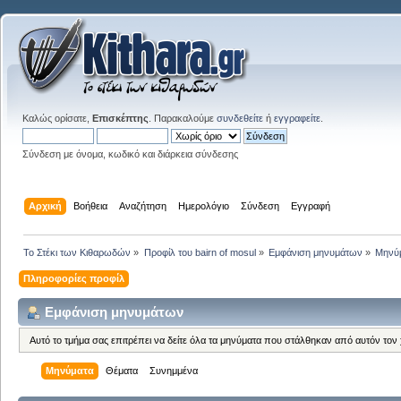
Καλώς ορίσατε,
Επισκέπτης
. Παρακαλούμε
συνδεθείτε
ή
εγγραφείτε
.
Σύνδεση με όνομα, κωδικό και διάρκεια σύνδεσης
Αρχική
Βοήθεια
Αναζήτηση
Ημερολόγιο
Σύνδεση
Εγγραφή
Το Στέκι των Κιθαρωδών
»
Προφίλ του bairn of mosul
»
Εμφάνιση μηνυμάτων
»
Μηνύ
Πληροφορίες προφίλ
Εμφάνιση μηνυμάτων
Αυτό το τμήμα σας επιτρέπει να δείτε όλα τα μηνύματα που στάλθηκαν από αυτόν τον
Μηνύματα
Θέματα
Συνημμένα