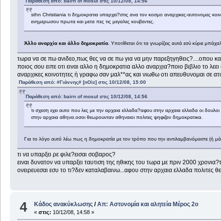
Παράθεση από: bairn of mosul στις 10/12/08, 14:56
sthn Christiania τι δημοκρατια υπαρχει?στις ανα τον κοσμο αναρχικες-αυτονομες κοι
ενημερωσου πρωτα και μετα πες τις μεγαλες κουβεντες.
Άλλο αναρχία και άλλο δημοκρατία
. Υποτίθεται ότι τα γνωρίζεις αυτά εσύ κύριε μπάχαλ
τωρα να σε πω ανιδεο,πως θες να σε πω για να μην παρεξηγηθεις?....οπου και
ποιος σου ειπε οτι ειναι αλλο η δημοκρατια αλλο αναρχια?ποιο βιβλιο το λ
αναρχικες κοινοτητες ή γραφω σαν μαλ**ας και νιωθω οτι απευθυνομαι σε ατ
Παράθεση από: #Γιάννης# [nOiz] στις 10/12/08, 15:00
Παράθεση από: bairn of mosul στις 10/12/08, 14:56
τι σχεση εχει αυτο που λες με την αρχαια ελλαδα?αφου στην αρχαια ελλαδα οι δουλοι 
στην αρχαια αθηνα.οσοι θεωρουνταν αθηναιοι πολιτες ψηφιζαν δημοκρατικα.
Για το λόγο αυτό λέω πως η δημοκρατία με τον τρόπο που την αντιλαμβανόμαστε (ή μάλ
τι να υπαρξει ρε φιλε?εισαι σοβαρος?
ειναι δυνατον να υπαρξει ταυτιση της ηθικης του τωρα με πριν 2000 χρονια?
ονειρευεσαι εσυ το τι?δεν καταλαβαινω...αφου στην αρχαια ελλαδα πολιτες θε
4
Κάδος ανακύκλωσης
/
Απ: Aστυνομία και αλητεία Μέρος 2ο
«
στις:
10/12/08, 14:58 »