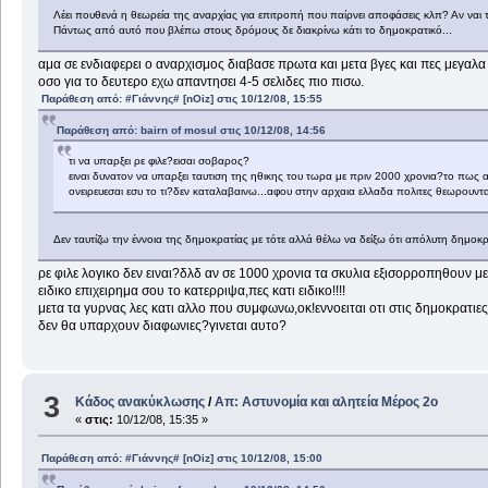
Λέει πουθενά η θεωρεία της αναρχίας για επιτροπή που παίρνει αποφάσεις κλπ? Αν ναι 
Πάντως από αυτό που βλέπω στους δρόμους δε διακρίνω κάτι το δημοκρατικό...
αμα σε ενδιαφερει ο αναρχισμος διαβασε πρωτα και μετα βγες και πες μεγαλ
οσο για το δευτερο εχω απαντησει 4-5 σελιδες πιο πισω.
Παράθεση από: #Γιάννης# [nOiz] στις 10/12/08, 15:55
Παράθεση από: bairn of mosul στις 10/12/08, 14:56
τι να υπαρξει ρε φιλε?εισαι σοβαρος?
ειναι δυνατον να υπαρξει ταυτιση της ηθικης του τωρα με πριν 2000 χρονια?το πως 
ονειρευεσαι εσυ το τι?δεν καταλαβαινω...αφου στην αρχαια ελλαδα πολιτες θεωρουνταν
Δεν ταυτίζω την έννοια της δημοκρατίας με τότε αλλά θέλω να δείξω ότι απόλυτη δημοκ
ρε φιλε λογικο δεν ειναι?δλδ αν σε 1000 χρονια τα σκυλια εξισορροπηθουν με
ειδικο επιχειρημα σου το κατερριψα,πες κατι ειδικο!!!!
μετα τα γυρνας λες κατι αλλο που συμφωνω,οκ!εννοειται οτι στις δημοκρατιε
δεν θα υπαρχουν διαφωνιες?γινεται αυτο?
3
Κάδος ανακύκλωσης
/
Απ: Aστυνομία και αλητεία Μέρος 2ο
«
στις:
10/12/08, 15:35 »
Παράθεση από: #Γιάννης# [nOiz] στις 10/12/08, 15:00