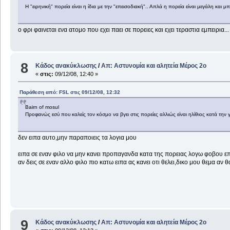
Η "ειρηνική" πορεία είναι η ίδια με την "επεισοδιακή".. Απλά η πορεία είναι μεγάλη και 
ο φρι φαινεται ενα ατομο που εχει παει σε πορειες και εχει τεραστια εμπειρια...
8
Κάδος ανακύκλωσης
/
Απ: Aστυνομία και αλητεία Μέρος 2ο
«
στις:
09/12/08, 12:40 »
Παράθεση από: FSL στις 09/12/08, 12:32
Bairn of mosul
Προφανώς εσύ που καλείς τον κόσμο να βγει στις πορείες αλλιώς είναι ηλίθιος κατά τ
δεν ειπα αυτο,μην παραποιεις τα λογια μου
ειπα σε εναν φιλο να μην κανει προπαγανδα κατα της πορειας λογω φοβου ε
αν δεις σε εναν αλλο φιλο πιο κατω ειπα ας κανει οτι θελει,δικο μου θεμα αν 
9
Κάδος ανακύκλωσης
/
Απ: Aστυνομία και αλητεία Μέρος 2ο