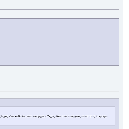
ς?εχεις ιδεα καθολου απο αναρχισμο?εχεις ιδεα απο αναρχικες κοινοτητες ή γραφω