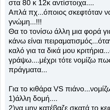
στα 80 κ 12κ αντίστοιχα....
Απλά πχ...όποιος σκεφτόταν να
γνώμη...!!!
Θα το τονίσω άλλη μια φορά γιατ
κάνω είναι πειραματισμός...ότα
καλό για τα δικά μου κριτήρια..
γράψω....μέχρι τότε νομίζω πως
πράγματα...
Για το κιθάρα VS πιάνο...νομίζ
1)άλλη δομή....
2)να μην κατέβαζε σκατά το κεφ