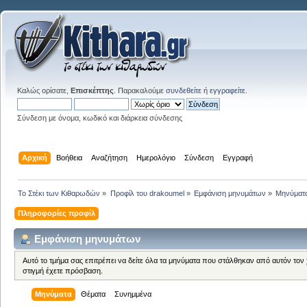
Καλώς ορίσατε,
Επισκέπτης
. Παρακαλούμε
συνδεθείτε
ή
εγγραφείτε
.
Σύνδεση με όνομα, κωδικό και διάρκεια σύνδεσης
Αρχική
Βοήθεια
Αναζήτηση
Ημερολόγιο
Σύνδεση
Εγγραφή
Το Στέκι των Κιθαρωδών
»
Προφίλ του drakoumel
»
Εμφάνιση μηνυμάτων
»
Μηνύματ
Πληροφορίες προφίλ
Εμφάνιση μηνυμάτων
Αυτό το τμήμα σας επιτρέπει να δείτε όλα τα μηνύματα που στάλθηκαν από αυτόν τον
στιγμή έχετε πρόσβαση.
Μηνύματα
Θέματα
Συνημμένα