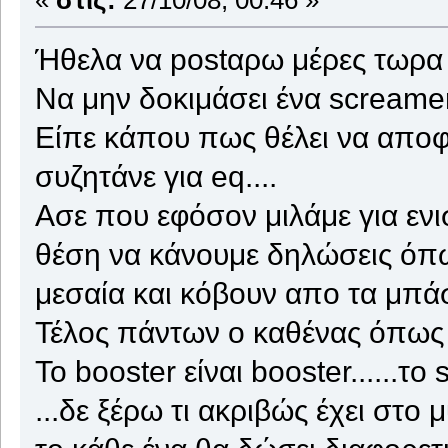
«
στις:
27/10/08, 00:46 »
Ήθελα να postαρω μέρες τωρα α
Να μην δοκιμάσει ένα screamer
Είπε κάπου πως θέλει να αποφ
συζητάνε για eq....
Ασε που εφόσον μιλάμε για ενι
θέση να κάνουμε δηλώσεις όπω
μεσαία και κόβουν απο τα μπάσ
Τέλος πάντων ο καθένας όπως νο
Το booster είναι booster......το
...δε ξέρω τι ακριβώς έχει στ