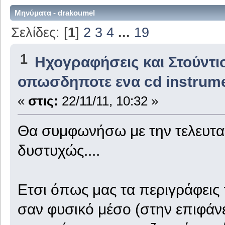
Μηνύματα - drakoumel
Σελίδες: [
1
]
2
3
4
...
19
1
Ηχογραφήσεις και Στούντι
οπωσδηποτε ενα cd instrume
«
στις:
22/11/11, 10:32 »
Θα συμφωνήσω με την τελευτα
δυστυχώς....
Ετσι όπως μας τα περιγράφεις
σαν φυσικό μέσο (στην επιφάνε