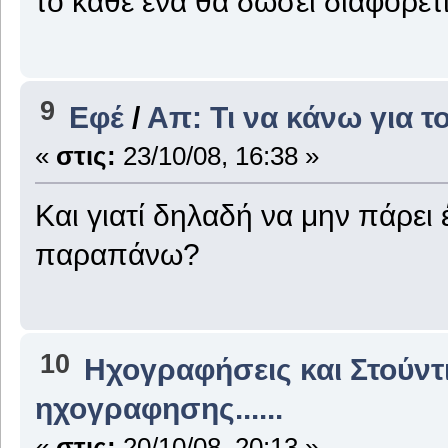
το κάθε ένα θα δώσει διαφορετι
9
Εφέ
/
Απ: Τι να κάνω για τ
«
στις:
23/10/08, 16:38 »
Και γιατί δηλαδή να μην πάρει
παραπάνω?
10
Ηχογραφήσεις και Στούντ
ηχογραφησης......
«
στις:
20/10/08, 20:13 »