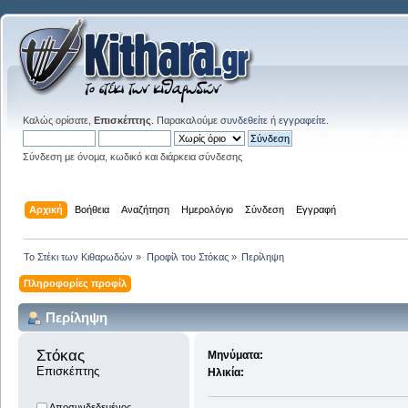
Καλώς ορίσατε,
Επισκέπτης
. Παρακαλούμε
συνδεθείτε
ή
εγγραφείτε
.
Σύνδεση με όνομα, κωδικό και διάρκεια σύνδεσης
Αρχική
Βοήθεια
Αναζήτηση
Ημερολόγιο
Σύνδεση
Εγγραφή
Το Στέκι των Κιθαρωδών
»
Προφίλ του Στόκας
»
Περίληψη
Πληροφορίες προφίλ
Περίληψη
Στόκας 
Μηνύματα:
Επισκέπτης
Ηλικία:
Αποσυνδεδεμένος