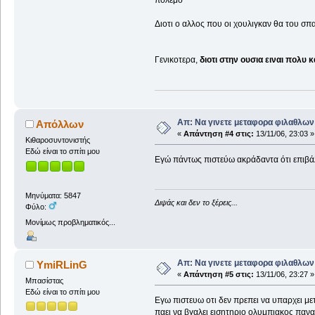
πολεμο
Διοτι ο αλλος που οι χουλιγκαν θα του σπασ
Γενικοτερα,
διοτι στην ουσια ειναι πολυ κα
Απ: Να γινετε μεταφορα φιλαθλων 
Απόλλων
«
Απάντηση #4 στις:
13/11/06, 23:03 »
Κιθαροσυντονιστής
Εδώ είναι το σπίτι μου
Εγώ πάντως πιστεύω ακράδαντα ότι επιβάλ
Μηνύματα: 5847
Διψάς και δεν το ξέρεις...
Φύλο:
Μονίμως προβληματικός...
Απ: Να γινετε μεταφορα φιλαθλων 
YmiRLinG
«
Απάντηση #5 στις:
13/11/06, 23:27 »
Μπασίστας
Εδώ είναι το σπίτι μου
Εγω πιστευω οτι δεν πρεπει να υπαρχει με
παει να βγαλει εισητηριο ολυμπιακος πανα