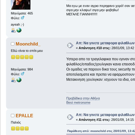
Μα εγω με εναν αγριο περηφανο χορό! σαν αετ
σιγα μην κλαψω! σιγα μην φοβηθω!
Μηνύματα: 465
ΜΕΓΑΛΕ ΓΙΑΝΝΗ!!!!!!
Φύλο:
ayeah ;-)
Απ: Να γινετε μεταφορα φιλαθλων 
Moonchild_
«
Απάντηση #10 στις:
28/01/09, 13:42
Εδώ είναι το σπίτι μου
Υστερα απο τα τραγελαφικα που εγιναν στο
φιλαθλος/οπαδος/χουλιγκαν κανει επεισοδι
Οι ομαδες να παρουν δικα τους security π
Μηνύματα: 984
Φύλο:
αποτελεσματα και πρεπει να εφαρμοστουν 
Μετακινηση χουλιγκαν: ισχυουν τα ιδια, οπ
Προβάδικα στην Αθήνα
Best metronome
Απ: Να γινετε μεταφορα φιλαθλων 
EPALLE
«
Απάντηση #11 στις:
28/01/09, 14:15 
Παλιός
Παράθεση από: moonchιld στις 28/01/09, 13:4