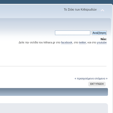
Το Στέκι των Κιθαρωδών
Νέα:
Δείτε την σελίδα του kithara.gr στο
facebook
, στο
twitter
, και στο
youtube
« προηγούμενο
επόμενο »
ΕΚΤΎΠΩΣΗ