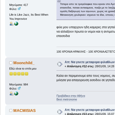
Υστερα απο τα τραγελαφικα που εγιναν στο Αρης
Μηνύματα: 417
επεισοδια, πεταει αντικειμενα, παιζει με το λ
Φύλο:
ομαλη διεξαγωγη των αγωνων, χωρις να χρειαζο
Life is Like Jazz, Its Best When
Μετακινηση χουλιγκαν: ισχυουν τα ιδια, οποιος 
You Improvice
φιλε μου υπαρχουν ηδη καμερες στα γηπεδα. 
να αλλαξουν πρωτα οι νομοι και η αντιμετ
επεισοδια
100 ΧΡΟΝΙΑ ΗΡΑΚΛΗΣ - 100 ΧΡΟΝΙΑ ΑΣΤΕΓ
Απ: Να γινετε μεταφορα φιλαθλων 
Moonchild_
«
Απάντηση #12 στις:
28/01/09, 14:28
Εδώ είναι το σπίτι μου
Καλα αν περιμενουμε απο τους νομους, σωθ
μιλησα για απαγορευση εισοδου σε γηπεδα 
Μηνύματα: 984
Φύλο:
Προβάδικα στην Αθήνα
Best metronome
Απ: Να γινετε μεταφορα φιλαθλων 
MACMISIAS
«
Απάντηση #13 στις:
28/01/09, 15:07