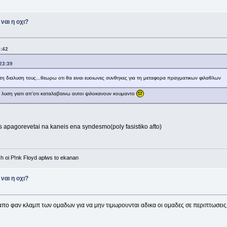
ναι η οχι?
3:42
23:39
τη διαλυση τους...θεωρω οτι θα ειναι ευοιωνες συνθηκες για τη μεταφορα πραγματικων φιλαθλων
η λυση γιατι απ'οτι καταλαβαινω αυτοι ψιλοκανουν κουμαντο
 apagorevetai na kaneis ena syndesmo(poly fasistiko afto)
kh oi P!nk Floyd aplws to ekanan
ναι η οχι?
 απο φαν κλαμπ των ομαδων για να μην τιμωρουνται αδικα οι ομαδες σε περιπτωσεις 