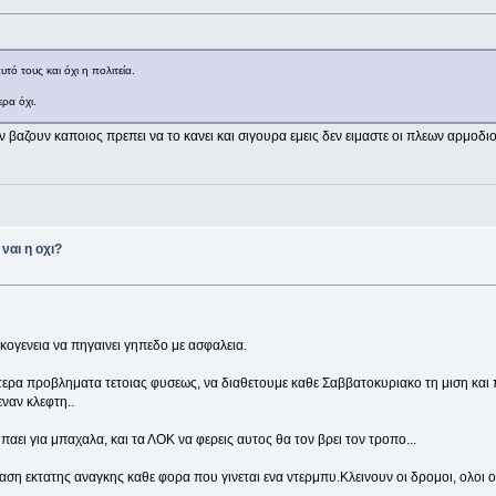
τό τους και όχι η πολιτεία.
ρα όχι.
βαζουν καποιος πρεπει να το κανει και σιγουρα εμεις δεν ειμαστε οι πλεων αρμοδιοι ο
ναι η οχι?
ικογενεια να πηγαινει γηπεδο με ασφαλεια.
τερα προβληματα τετοιας φυσεως, να διαθετουμε καθε Σαββατοκυριακο τη μιση και π
ναν κλεφτη..
παει για μπαχαλα, και τα ΛΟΚ να φερεις αυτος θα τον βρει τον τροπο...
ταση εκτατης αναγκης καθε φορα που γινεται ενα ντερμπυ.Κλεινουν οι δρομοι, ολοι 