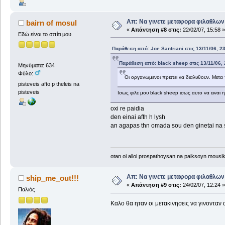
Απ: Να γινετε μεταφορα φιλαθλων 
bairn of mosul
«
Απάντηση #8 στις:
22/02/07, 15:58 »
Εδώ είναι το σπίτι μου
Παράθεση από: Joe Santriani στις 13/11/06, 2
Παράθεση από: black sheep στις 13/11/06, 
Μηνύματα: 634
Φύλο:
Οι οργανωμενοι πρεπει να διαλυθουν. Μετα 
pisteveis afto p theleis na
pisteveis
Ισως φιλε μου black sheep ισως αυτο να ειναι 
oxi re paidia
den einai afth h lysh
an agapas thn omada sou den ginetai na s
otan oi alloi prospathoysan na paiksoyn mousi
Απ: Να γινετε μεταφορα φιλαθλων 
ship_me_out!!!
«
Απάντηση #9 στις:
24/02/07, 12:24 »
Παλιός
Καλο θα ηταν οι μετακινησεις να γινονταν