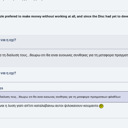
ple prefered to make money without working at all, and since the Disc had yet to deve
ναι η οχι?
α τη διαλυση τους...θεωρω οτι θα ειναι ευοιωνες συνθηκες για τη μεταφορα πραγμα
ναι η οχι?
:39
διαλυση τους...θεωρω οτι θα ειναι ευοιωνες συνθηκες για τη μεταφορα πραγματικων φιλαθλων
ιναι η λυση γιατι απ'οτι καταλαβαινω αυτοι ψιλοκανουν κουμαντο