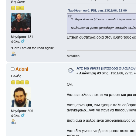
Θαμώνας
Παράθεση από: FSL στις 13/11/06, 22:00
Το θέμα είναι να βάλουν οι οπαδοί όρια στον εαυ
Φιλάθλων να γίνεται μετακίνηση οπαδών καλύτε
Μηνύματα: 131
Επειδη δυστηχως ορια στον ευατο τους δεν 
Φύλο:
''Here i am on the road again''
Metallica
Απ: Να γινετε μεταφορα φιλαθλων 
Adoni
«
Απάντηση #3 στις:
13/11/06, 22:31 »
Παλιός
Οχι.
Διοτι επιτελους πρεπει να μπορει και μια ο
Διοτι, αρνουμαι, ενω εχουμε πολυ σοβαρο
ανεγκεφαλο...Αντι να πανε να πιασουν κανε
Μηνύματα: 396
Φύλο:
Διοτι αμα ο αλλος ειναι αποφασισμενος να 
Διοτι δεν γινεται να βρισκομαστε σε κατασ