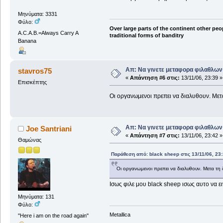
Μηνύματα: 3331
Φύλο:
Over large parts of the continent other peo
A.C.A.B.=Always Carry A
traditional forms of banditry
Banana
Απ: Να γινετε μεταφορα φιλαθλων 
stavros75
«
Απάντηση #6 στις:
13/11/06, 23:39 »
Επισκέπτης
Οι οργανωμενοι πρεπει να διαλυθουν. Μετ
Απ: Να γινετε μεταφορα φιλαθλων 
Joe Santriani
«
Απάντηση #7 στις:
13/11/06, 23:42 »
Θαμώνας
Παράθεση από: black sheep στις 13/11/06, 23
Οι οργανωμενοι πρεπει να διαλυθουν. Μετα τη 
Ισως φιλε μου black sheep ισως αυτο να ε
Μηνύματα: 131
Φύλο:
Metallica
''Here i am on the road again''