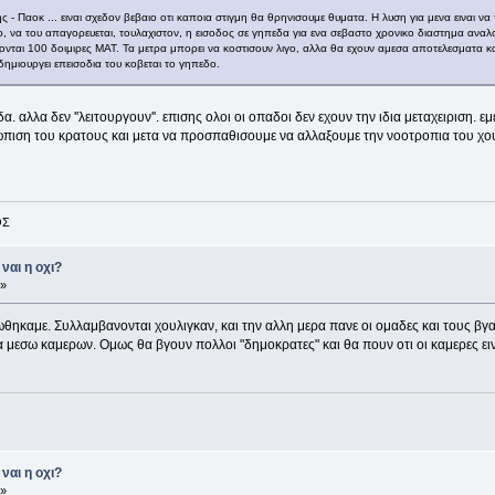
 - Παοκ ... ειναι σχεδον βεβαιο οτι καποια στιγμη θα θρηνισουμε θυματα. Η λυση για μενα ειναι 
εηζερ, να του απαγορευεται, τουλαχιστον, η εισοδος σε γηπεδα για ενα σεβαστο χρονικο διαστημα α
νται 100 δοιμιρες ΜΑΤ. Τα μετρα μπορει να κοστισουν λιγο, αλλα θα εχουν αμεσα αποτελεσματα κα
δημιουργει επεισοδια του κοβεται το γηπεδο.
αλλα δεν ''λειτουργουν''. επισης ολοι οι οπαδοι δεν εχουν την ιδια μεταχειριση. εμε
ωπιση του κρατους και μετα να προσπαθισουμε να αλλαξουμε την νοοτροπια του χου
ΟΣ
ναι η οχι?
 »
ηκαμε. Συλλαμβανονται χουλιγκαν, και την αλλη μερα πανε οι ομαδες και τους βγαζο
μεσω καμερων. Ομως θα βγουν πολλοι "δημοκρατες" και θα πουν οτι οι καμερες εινα
ναι η οχι?
 »