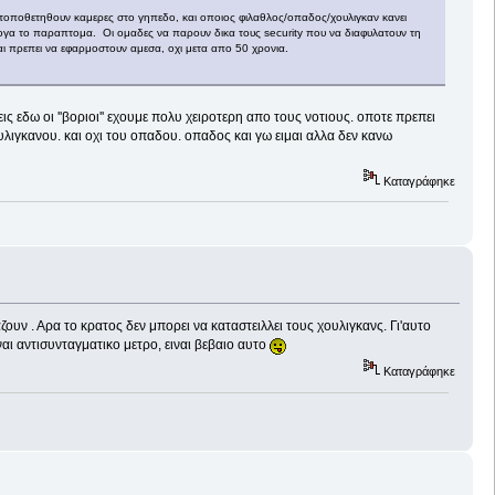
να τοποθετηθουν καμερες στο γηπεδο, και οποιος φιλαθλος/οπαδος/χουλιγκαν κανει
ναλογα το παραπτομα. Οι ομαδες να παρουν δικα τους security που να διαφυλατουν τη
ι πρεπει να εφαρμοστουν αμεσα, οχι μετα απο 50 χρονια.
ις εδω οι ''βοριοι'' εχουμε πολυ χειροτερη απο τους νοτιους. οποτε πρεπει
λιγκανου. και οχι του οπαδου. οπαδος και γω ειμαι αλλα δεν κανω
Καταγράφηκε
υν . Αρα το κρατος δεν μπορει να καταστειλλει τους χουλιγκανς. Γι'αυτο
ι αντισυνταγματικο μετρο, ειναι βεβαιο αυτο
Καταγράφηκε