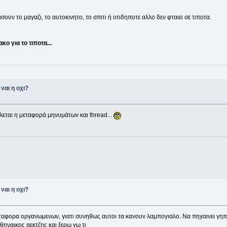
ουν το μαγαζι, το αυτοκινητο, το σπιτι ή οτιδηποτε αλλο δεν φταιει σε τιποτα.
κο για το τιποτα...
ναι η οχι?
εται η μεταφορά μηνυμάτων και thread...
ναι η οχι?
ταφορα οργανωμενων, γιατι συνηθως αυτοι τα κανουν λαμπογιαλο. Να πηγαινει γηπε
θηναικος αεκτζης και ξερω γω τι