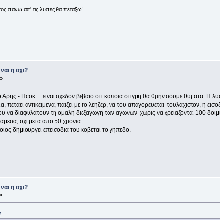
ος πανω απ' τις λυπες θα πεταξω!
ναι η οχι?
 »
 Αρης - Παοκ ... ειναι σχεδον βεβαιο οτι καποια στιγμη θα θρηνισουμε θυματα. Η λυ
α, πεταει αντικειμενα, παιζει με το λεηζερ, να του απαγορευεται, τουλαχιστον, η ε
ου να διαφυλατουν τη ομαλη διεξαγωγη των αγωνων, χωρις να χρειαζονται 100 δοιμι
αμεσα, οχι μετα απο 50 χρονια.
οιος δημιουργει επεισοδια του κοβεται το γηπεδο.
ναι η οχι?
»
2