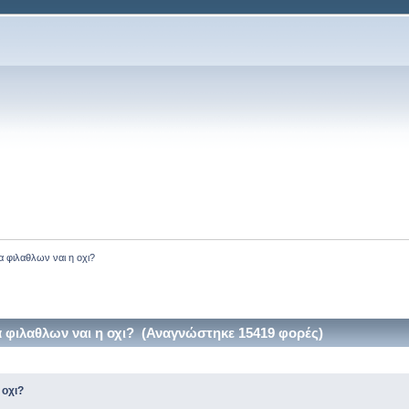
α φιλαθλων ναι η οχι?
 φιλαθλων ναι η οχι? (Αναγνώστηκε 15419 φορές)
 οχι?