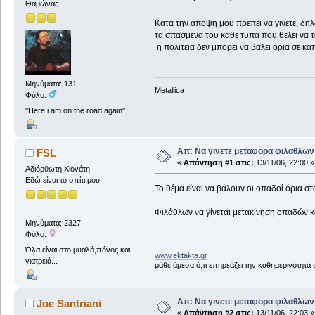
Θαμώνας
Κατα την αποψη μου πρεπει να γινετε, δηλ
τα σπασμενα του καθε τυπα που θελει να τ
η πολιτεια δεν μπορει να βαλει ορια σε καπο
Μηνύματα: 131
Metallica
Φύλο:
''Here i am on the road again''
Απ: Να γινετε μεταφορα φιλαθλων 
FSL
«
Απάντηση #1 στις:
13/11/06, 22:00 »
Αδιόρθωτη Xιονάτη
Εδώ είναι το σπίτι μου
Το θέμα είναι να βάλουν οι οπαδοί όρια στο
Φιλάθλων να γίνεται μετακίνηση οπαδών κ
Μηνύματα: 2327
Φύλο:
Όλα είναι στο μυαλό,πόνος και
www.ektakta.gr
γιατρειά...
μάθε άμεσα ό,τι επηρεάζει την καθημερινότητά
Απ: Να γινετε μεταφορα φιλαθλων 
Joe Santriani
«
Απάντηση #2 στις:
13/11/06, 22:03 »