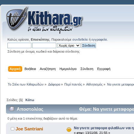
Καλώς ορίσατε,
Επισκέπτης
. Παρακαλούμε
συνδεθείτε
ή
εγγραφείτε
.
Σύνδεση με όνομα, κωδικό και διάρκεια σύνδεσης
Αρχική
Βοήθεια
Αναζήτηση
Ημερολόγιο
Σύνδεση
Εγγραφή
Το Στέκι των Κιθαρωδών
»
Διάφορα
»
Περί παντός
»
Αθλητισμός
»
Να γινετε μεταφορ
Σελίδες: [
1
]
Κάτω
Αποστολέας
Θέμα: Να γινετε μεταφορα
0 μέλη και 1 επισκέπτης διαβάζουν αυτό το θέμα.
Να γινετε μεταφορα φιλαθλων ναι η
Joe Santriani
«
στις:
13/11/06, 21:55 »