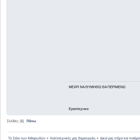
ΜΕΧΡΙ ΝΑ ΘΥΜHΘΩ ΘΑ ΠΕΡΙΜΕΝΩ
Ερασιτεχνικα
Σελίδες: [
1
]
Πάνω
Το Στέκι των Κιθαρωδών
»
Καλλιτεχνικές μας δημιουργίες
»
Δικοί μας στίχοι και ποιήμα