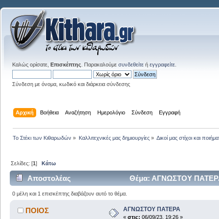
Καλώς ορίσατε,
Επισκέπτης
. Παρακαλούμε
συνδεθείτε
ή
εγγραφείτε
.
Σύνδεση με όνομα, κωδικό και διάρκεια σύνδεσης
Αρχική
Βοήθεια
Αναζήτηση
Ημερολόγιο
Σύνδεση
Εγγραφή
Το Στέκι των Κιθαρωδών
»
Καλλιτεχνικές μας δημιουργίες
»
Δικοί μας στίχοι και ποιήμα
Σελίδες: [
1
]
Κάτω
Αποστολέας
Θέμα: ΑΓΝΩΣΤΟΥ ΠΑΤΕΡΑ
0 μέλη και 1 επισκέπτης διαβάζουν αυτό το θέμα.
ΑΓΝΩΣΤΟΥ ΠΑΤΕΡΑ
ΠΟΙΟΣ
«
στις:
06/09/23, 19:26 »