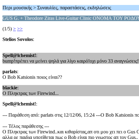
Περι μουσικής > Συναυλίες, παραστάσεις, εκδηλώσεις
GUS G. + Theodore Ziras Live-Guitar Clinic ΟΝΟΜΑ ΤΟΥ ΡΟΔΟΥ
(1/5)
>
>>
Stelios Sovolos
:
Spell@lchemist!
:
bump!πρέπει να μείνει ψηλά για λίγο καιρό!οχι μόνο 33 αναγνώσεις!
parlats
:
Ο Bob Katsionis ποιος είναι??
blackie
:
O Πληκτρας των Firewind...
Spell@lchemist!
:
--- Παράθεση από: parlats στις 12/12/06, 15:24 ---Ο Bob Katsionis πο
--- Τέλος παράθεσης ---
O Πληκτρας των Firewind..και κιθαρίστας,απ οτι μου χει πει ο Gus G.
αλλα ρε παιδια υποτίθεται πως ο Bob είναι πιο γνωστος απ τον Gus.. 