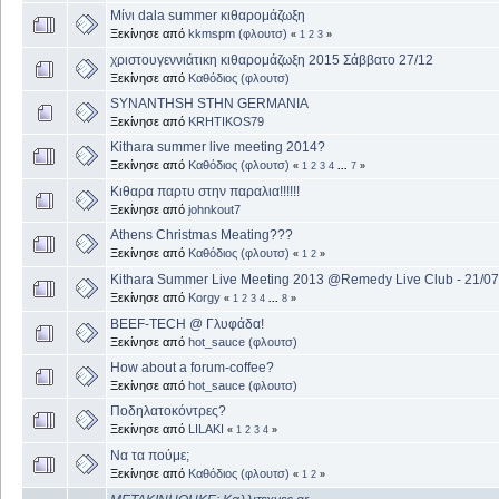
Μίνι dala summer κιθαρομάζωξη
Ξεκίνησε από
kkmspm (φλουτσ)
«
1
2
3
»
χριστουγεννιάτικη κιθαρομάζωξη 2015 Σάββατο 27/12
Ξεκίνησε από
Καθόδιος (φλουτσ)
SYNANTHSH STHN GERMANIA
Ξεκίνησε από
KRHTIKOS79
Kithara summer live meeting 2014?
Ξεκίνησε από
Καθόδιος (φλουτσ)
«
1
2
3
4
...
7
»
Κιθαρα παρτυ στην παραλια!!!!!!
Ξεκίνησε από
johnkout7
Athens Christmas Meating???
Ξεκίνησε από
Καθόδιος (φλουτσ)
«
1
2
»
Kithara Summer Live Meeting 2013 @Remedy Live Club - 21/07
Ξεκίνησε από
Korgy
«
1
2
3
4
...
8
»
BEEF-TECH @ Γλυφάδα!
Ξεκίνησε από
hot_sauce (φλουτσ)
How about a forum-coffee?
Ξεκίνησε από
hot_sauce (φλουτσ)
Ποδηλατοκόντρες?
Ξεκίνησε από
LILAKI
«
1
2
3
4
»
Να τα πούμε;
Ξεκίνησε από
Καθόδιος (φλουτσ)
«
1
2
»