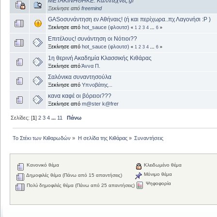
ΜΕΤΑΚΙΝΗΘΗΚΕ: Καλλιτεχνες.gr
Ξεκίνησε από
freemind
GASοσυνάντηση εν Αθήναις! (ή και περίχωρα..πχ Λαγονήσι :P )
Ξεκίνησε από
hot_sauce (φλουτσ)
«
1
2
3
4
...
6
»
Επιτέλους! συνάντηση οι Νότιοι??
Ξεκίνησε από
hot_sauce (φλουτσ)
«
1
2
3
4
...
6
»
1η θερινή Ακαδημία Κλασσικής Κιθάρας
Ξεκίνησε από
Άννα Π.
Σαλόνικα συναντησούλα
Ξεκίνησε από
Υπνοβάτης...
κανα καφέ οι βόρειοι???
Ξεκίνησε από
m@ster k@frer
Σελίδες: [
1
]
2
3
4
...
11
Πάνω
Το Στέκι των Κιθαρωδών
»
Η σελίδα της Κιθάρας
»
Συναντήσεις
Κανονικό θέμα
Κλειδωμένο θέμα
Μόνιμο θέμα
Δημοφιλές θέμα (Πάνω από 15 απαντήσεις)
Ψηφοφορία
Πολύ δημοφιλές θέμα (Πάνω από 25 απαντήσεις)