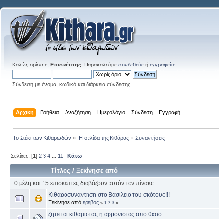
Καλώς ορίσατε,
Επισκέπτης
. Παρακαλούμε
συνδεθείτε
ή
εγγραφείτε
.
Σύνδεση με όνομα, κωδικό και διάρκεια σύνδεσης
Αρχική
Βοήθεια
Αναζήτηση
Ημερολόγιο
Σύνδεση
Εγγραφή
Το Στέκι των Κιθαρωδών
»
Η σελίδα της Κιθάρας
»
Συναντήσεις
Σελίδες: [
1
]
2
3
4
...
11
Κάτω
Τίτλος
/
Ξεκίνησε από
0 μέλη και 15 επισκέπτες διαβάζουν αυτόν τον πίνακα.
Κιθαροσυναντηση στο Βασιλειο του σκότους!!!
Ξεκίνησε από
ερεβος
«
1
2
3
»
ζητειται κιθαριστας η αρμονιστας απο θασο