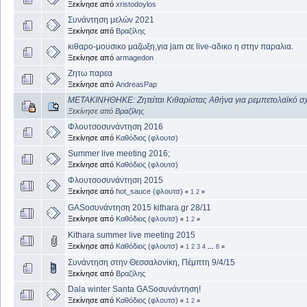
Ξεκίνησε από
xristodoylos
Συνάντηση μελών 2021
Ξεκίνησε από
Βραζίλης
κιθαρο-μουσικο μαζωξη,για jam σε live-αδικο η στην παραλια.
Ξεκίνησε από
armagedon
Ζητω παρεα
Ξεκίνησε από
AndreasPap
ΜΕΤΑΚΙΝΗΘΗΚΕ: Ζητείται Κιθαρίστας Αθήνα για ρεμπετολαϊκό σ
Ξεκίνησε από
Βραζίλης
Φλουτσοσυνάντηση 2016
Ξεκίνησε από
Καθόδιος (φλουτσ)
Summer live meeting 2016;
Ξεκίνησε από
Καθόδιος (φλουτσ)
Φλουτσοσυνάντηση 2015
Ξεκίνησε από
hot_sauce (φλουτσ)
«
1
2
»
GASοσυνάντηση 2015 kithara.gr 28/11
Ξεκίνησε από
Καθόδιος (φλουτσ)
«
1
2
»
Kithara summer live meeting 2015
Ξεκίνησε από
Καθόδιος (φλουτσ)
«
1
2
3
4
...
8
»
Συνάντηση στην Θεσσαλονίκη, Πέμπτη 9/4/15
Ξεκίνησε από
Βραζίλης
Dala winter Santa GASοσυνάντηση!
Ξεκίνησε από
Καθόδιος (φλουτσ)
«
1
2
»