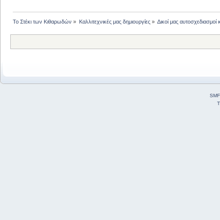
Το Στέκι των Κιθαρωδών
»
Καλλιτεχνικές μας δημιουργίες
»
Δικοί μας αυτοσχεδιασμοί 
SMF
T