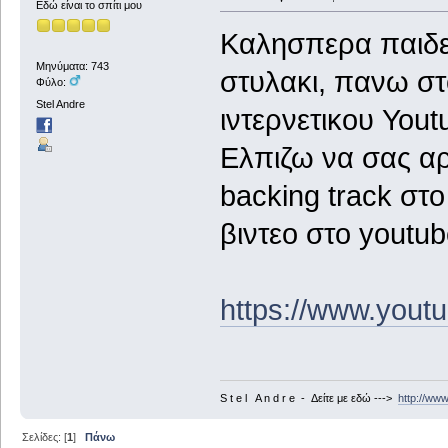
Εδώ είναι το σπίτι μου
Καλησπερα παιδε
Μηνύματα: 743
στυλακι, πανω στ
Φύλο:
Stel Andre
ιντερνετικου You
Ελπιζω να σας αρε
backing track στο
βιντεο στο youtu
https://www.you
S t e l A n d r e - Δείτε με εδώ --->
http://ww
Σελίδες: [
1
]
Πάνω