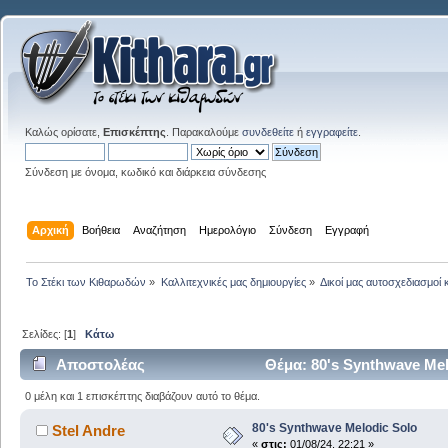
Καλώς ορίσατε,
Επισκέπτης
. Παρακαλούμε
συνδεθείτε
ή
εγγραφείτε
.
Σύνδεση με όνομα, κωδικό και διάρκεια σύνδεσης
Αρχική
Βοήθεια
Αναζήτηση
Ημερολόγιο
Σύνδεση
Εγγραφή
Το Στέκι των Κιθαρωδών
»
Καλλιτεχνικές μας δημιουργίες
»
Δικοί μας αυτοσχεδιασμοί 
Σελίδες: [
1
]
Κάτω
Αποστολέας
Θέμα: 80's Synthwave Me
0 μέλη και 1 επισκέπτης διαβάζουν αυτό το θέμα.
80's Synthwave Melodic Solo
Stel Andre
«
στις:
01/08/24, 22:21 »