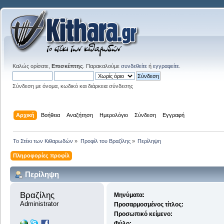
Καλώς ορίσατε,
Επισκέπτης
. Παρακαλούμε
συνδεθείτε
ή
εγγραφείτε
.
Σύνδεση με όνομα, κωδικό και διάρκεια σύνδεσης
Αρχική
Βοήθεια
Αναζήτηση
Ημερολόγιο
Σύνδεση
Εγγραφή
Το Στέκι των Κιθαρωδών
»
Προφίλ του Βραζίλης
»
Περίληψη
Πληροφορίες προφίλ
Περίληψη
Βραζίλης 
Μηνύματα:
Administrator
Προσαρμοσμένος τίτλος:
Προσωπικό κείμενο:
Φύλο: